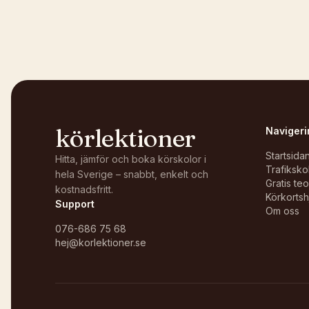
Öppna i OpenStreetMap →
körlektioner
Navigeri
Startsida
Hitta, jämför och boka körskolor i
Trafiksko
hela Sverige – snabbt, enkelt och
Gratis te
kostnadsfritt.
Körkortsh
Support
Om oss
076-686 75 68
hej@korlektioner.se