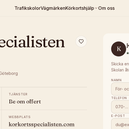
Trafikskolor
Vägmärken
Körkortshjälp
Om oss
cialisten
K
Skicka en
Skolan åt
Göteborg
NAMN
TJÄNSTER
TELEFON
Be om offert
E-POST
WEBBPLATS
korkortsspecialisten.com