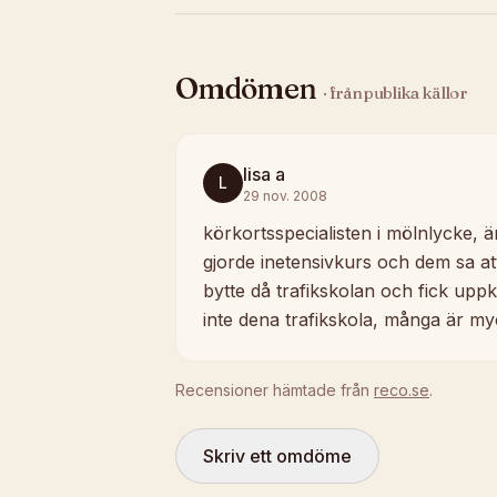
Omdömen
· från publika källor
lisa a
L
29 nov. 2008
körkortsspecialisten i mölnlycke, ä
gjorde inetensivkurs och dem sa att 
bytte då trafikskolan och fick upp
inte dena trafikskola, många är my
Recensioner hämtade från
reco.se
.
Skriv ett omdöme