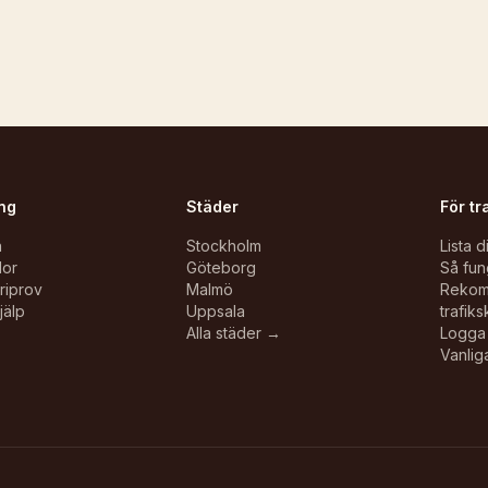
ng
Städer
För tr
n
Stockholm
Lista d
lor
Göteborg
Så fun
oriprov
Malmö
Reko
jälp
Uppsala
trafiks
Alla städer →
Logga 
Vanlig