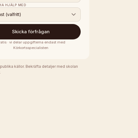
 HA HJÄLP MED
nst (valfritt)
Skicka förfrågan
atis · vi delar uppgifterna endast med
Körkortsspecialisten
 publika källor. Bekräfta detaljer med skolan
.