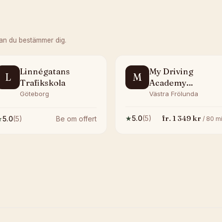
an du bestämmer dig.
Linnégatans
My Driving
L
M
Trafikskola
Academy
Göteborg Högsbo
Göteborg
Västra Frölunda
fr.
1 349
kr
★
5.0
(
5
)
★
5.0
(
5
)
Be om offert
/
80
mi