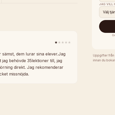
JAG VILL
Välj tjä
Gr
★
★★★★
r sämst, dem lurar sina elever.Jag
Uppgifter från
jag behövde 35lektioner till, jag
innan du bokar
körning direkt. Jag rekomenderar
cket missnöjda.