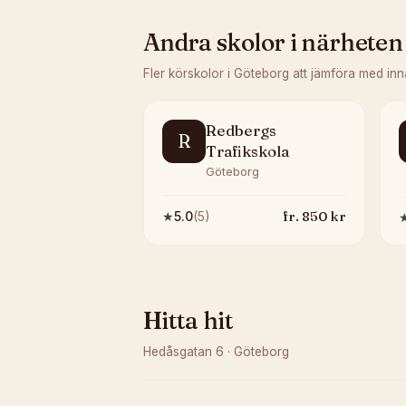
Andra skolor i närheten
Fler körskolor i
Göteborg
att jämföra med inn
Redbergs
R
Trafikskola
Göteborg
fr.
850
kr
★
5.0
(
5
)
Hitta hit
Hedåsgatan 6
·
Göteborg
Kunde inte ladda karta