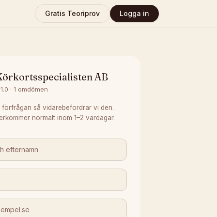
Gratis Teoriprov
Logga in
Körkortsspecialisten AB
1.0
·
1
omdömen
 förfrågan så vidarebefordrar vi den.
erkommer normalt inom 1–2 vardagar.