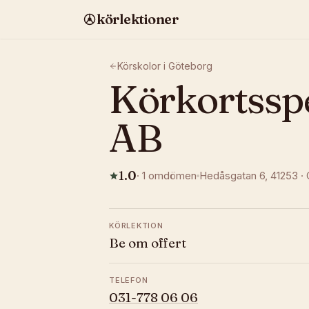
körlektioner
Körskolor i
Göteborg
Körkortsspe
AB
1.0
·
1
omdömen
Hedåsgatan 6
, 41253
·
KÖRLEKTION
Be om offert
TELEFON
031-778 06 06