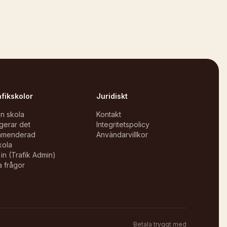
afikskolor
Juridiskt
in skola
Kontakt
gerar det
Integritetspolicy
mmenderad
Användarvillkor
kola
in (Trafik Admin)
a frågor
Betala tryggt med