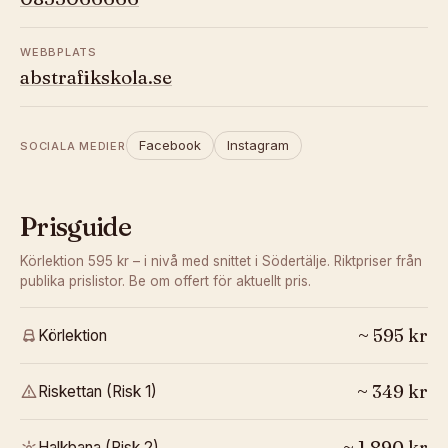
WEBBPLATS
abstrafikskola.se
Facebook
Instagram
SOCIALA MEDIER
Prisguide
Körlektion 595 kr – i nivå med snittet i Södertälje.
Riktpriser från
publika prislistor. Be om offert för aktuellt pris.
~
595
kr
Körlektion
~
349
kr
Riskettan (Risk 1)
~
1 890
kr
Halkbana (Risk 2)