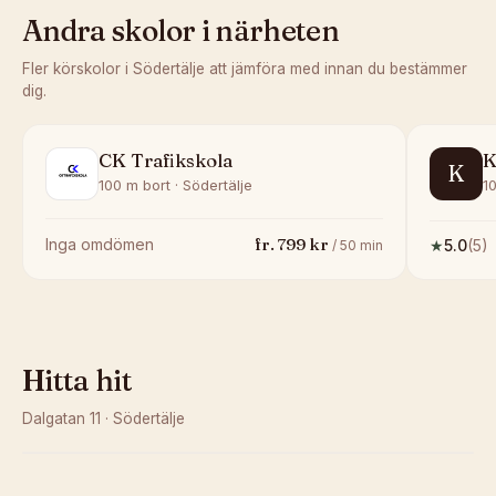
Andra skolor i närheten
Fler körskolor i
Södertälje
att jämföra med innan du bestämmer
dig.
CK Trafikskola
K
K
100 m bort · Södertälje
10
fr.
799
kr
Inga omdömen
★
5.0
(
5
)
/
50
min
Hitta hit
Dalgatan 11
·
Södertälje
Kunde inte ladda karta