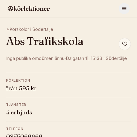
körlektioner
Körskolor i
Södertälje
Abs Trafikskola
Inga publika omdömen ännu
Dalgatan 11
, 15133
·
Södertälje
KÖRLEKTION
från 595 kr
TJÄNSTER
4 erbjuds
TELEFON
0855066666