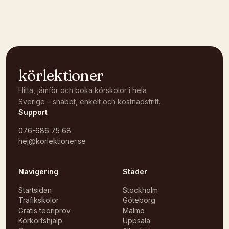
Öppna i OpenStreetMap →
körlektioner
Hitta, jämför och boka körskolor i hela
Sverige – snabbt, enkelt och kostnadsfritt.
Support
076-686 75 68
hej@korlektioner.se
Navigering
Städer
Startsidan
Stockholm
Trafikskolor
Göteborg
Gratis teoriprov
Malmö
Körkortshjälp
Uppsala