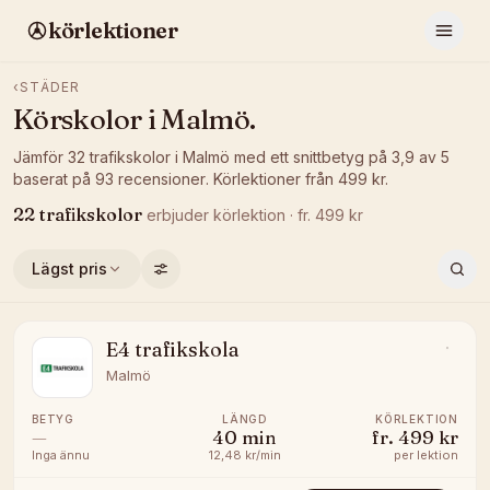
körlektioner
‹
STÄDER
Körskolor i
Malmö
.
Jämför
32
trafikskolor
i
Malmö
med ett snittbetyg på
3,9
av 5
baserat på
93
recensioner
.
Körlektioner från
499
kr.
22
trafikskolor
erbjuder
körlektion
· fr.
499
kr
Lägst pris
E4 trafikskola
Malmö
BETYG
LÄNGD
KÖRLEKTION
—
40
min
fr.
499 kr
Inga ännu
12,48 kr/min
per lektion