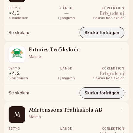
BETYG
LÄNGD
KÖRLEKTION
4.5
—
Erbjuds ej
★
4
omdömen
Ej angiven
Saknas hos skolan
Se skolan
›
Skicka förfrågan
Fatmirs Trafikskola
Malmö
BETYG
LÄNGD
KÖRLEKTION
4.2
—
Erbjuds ej
★
5
omdömen
Ej angiven
Saknas hos skolan
Se skolan
›
Skicka förfrågan
Mårtenssons Trafikskola AB
M
Malmö
BETYG
LÄNGD
KÖRLEKTION