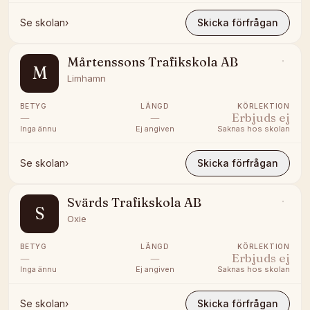
Se skolan
›
Skicka förfrågan
Mårtenssons Trafikskola AB
M
Limhamn
BETYG
LÄNGD
KÖRLEKTION
—
—
Erbjuds ej
Inga ännu
Ej angiven
Saknas hos skolan
Se skolan
›
Skicka förfrågan
Svärds Trafikskola AB
S
Oxie
BETYG
LÄNGD
KÖRLEKTION
—
—
Erbjuds ej
Inga ännu
Ej angiven
Saknas hos skolan
Se skolan
›
Skicka förfrågan