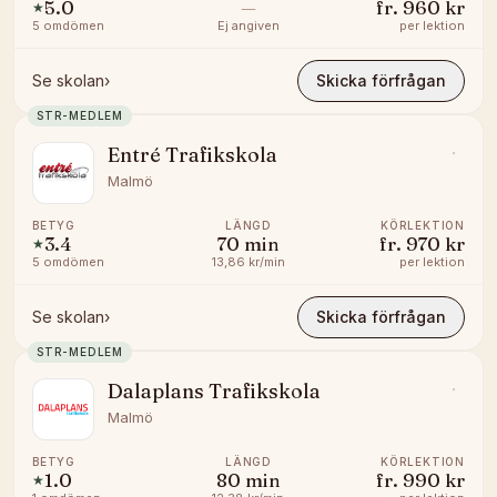
5.0
—
fr.
960 kr
★
5
omdömen
Ej angiven
per lektion
Se skolan
›
Skicka förfrågan
STR-MEDLEM
Entré Trafikskola
Malmö
BETYG
LÄNGD
KÖRLEKTION
3.4
70
min
fr.
970 kr
★
5
omdömen
13,86 kr/min
per lektion
Se skolan
›
Skicka förfrågan
STR-MEDLEM
Dalaplans Trafikskola
Malmö
BETYG
LÄNGD
KÖRLEKTION
1.0
80
min
fr.
990 kr
★