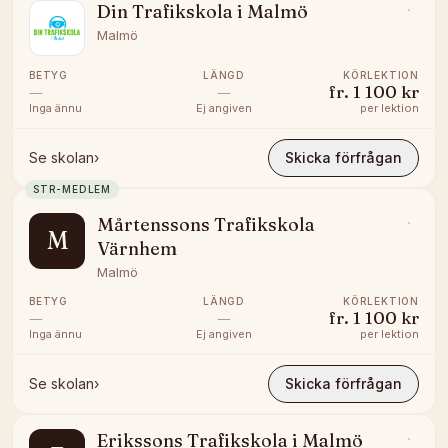
Din Trafikskola i Malmö
Malmö
BETYG
LÄNGD
KÖRLEKTION
—
—
fr.
1 100 kr
Inga ännu
Ej angiven
per lektion
Se skolan
›
Skicka förfrågan
STR-MEDLEM
Mårtenssons Trafikskola
M
Värnhem
Malmö
BETYG
LÄNGD
KÖRLEKTION
—
—
fr.
1 100 kr
Inga ännu
Ej angiven
per lektion
Se skolan
›
Skicka förfrågan
Erikssons Trafikskola i Malmö