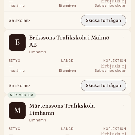
—
—
Erbjuds ej
Inga ännu
Ej angiven
Saknas hos skolan
Se skolan
›
Skicka förfrågan
Erikssons Trafikskola i Malmö
E
AB
Limhamn
BETYG
LÄNGD
KÖRLEKTION
—
—
Erbjuds ej
Inga ännu
Ej angiven
Saknas hos skolan
Se skolan
›
Skicka förfrågan
STR-MEDLEM
Mårtenssons Trafikskola
M
Limhamn
Limhamn
BETYG
LÄNGD
KÖRLEKTION
—
—
Erbjuds ej