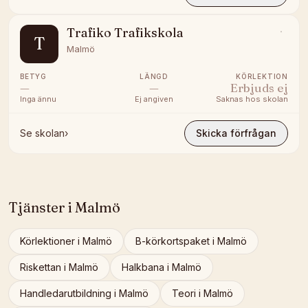
Trafiko Trafikskola
T
Malmö
BETYG
LÄNGD
KÖRLEKTION
—
—
Erbjuds ej
Inga ännu
Ej angiven
Saknas hos skolan
Se skolan
›
Skicka förfrågan
Tjänster i
Malmö
Körlektioner
i
Malmö
B-körkortspaket
i
Malmö
Riskettan
i
Malmö
Halkbana
i
Malmö
Handledarutbildning
i
Malmö
Teori
i
Malmö