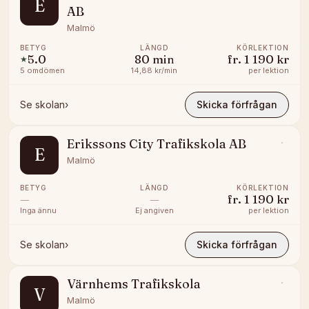
E
AB
Malmö
BETYG
LÄNGD
KÖRLEKTION
5.0
80
min
fr.
1 190 kr
★
5
omdömen
14,88 kr/min
per lektion
Se skolan
›
Skicka förfrågan
Erikssons City Trafikskola AB
E
Malmö
BETYG
LÄNGD
KÖRLEKTION
—
—
fr.
1 190 kr
Inga ännu
Ej angiven
per lektion
Se skolan
›
Skicka förfrågan
Värnhems Trafikskola
V
Malmö