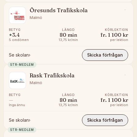
Öresunds Trafikskola
Malmö
BETYG
LÄNGD
KÖRLEKTION
3.4
80
min
fr.
1 100 kr
★
5
omdömen
13,75 kr/min
per lektion
Se skolan
›
Skicka förfrågan
STR-MEDLEM
Rask Trafikskola
Malmö
BETYG
LÄNGD
KÖRLEKTION
—
80
min
fr.
1 100 kr
Inga ännu
13,75 kr/min
per lektion
Se skolan
›
Skicka förfrågan
STR-MEDLEM