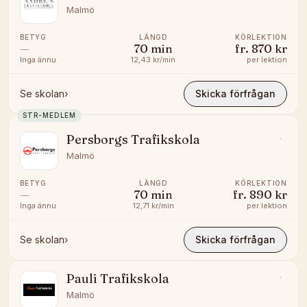
Malmö
BETYG
LÄNGD
KÖRLEKTION
—
70
min
fr.
870 kr
Inga ännu
12,43 kr/min
per lektion
Se skolan
›
Skicka förfrågan
STR-MEDLEM
Persborgs Trafikskola
Malmö
BETYG
LÄNGD
KÖRLEKTION
—
70
min
fr.
890 kr
Inga ännu
12,71 kr/min
per lektion
Se skolan
›
Skicka förfrågan
Pauli Trafikskola
Malmö