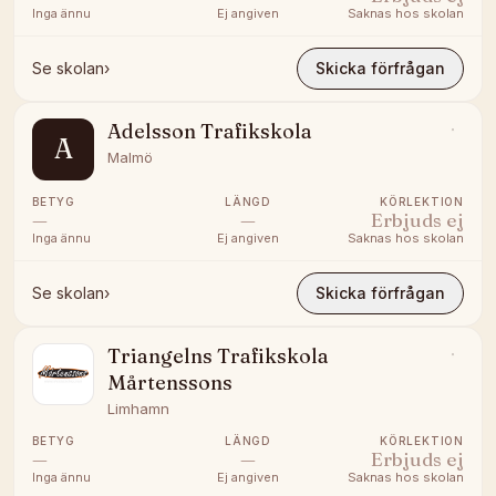
Inga ännu
Ej angiven
Saknas hos skolan
Se skolan
›
Skicka förfrågan
Adelsson Trafikskola
A
Malmö
BETYG
LÄNGD
KÖRLEKTION
—
—
Erbjuds ej
Inga ännu
Ej angiven
Saknas hos skolan
Se skolan
›
Skicka förfrågan
Triangelns Trafikskola
Mårtenssons
Limhamn
BETYG
LÄNGD
KÖRLEKTION
—
—
Erbjuds ej
Inga ännu
Ej angiven
Saknas hos skolan