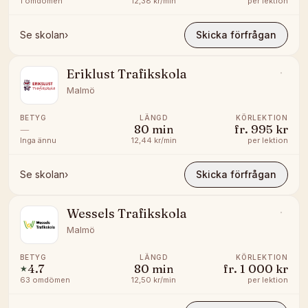
1
omdömen
12,38 kr/min
per lektion
Se skolan
›
Skicka förfrågan
Eriklust Trafikskola
Malmö
BETYG
LÄNGD
KÖRLEKTION
—
80
min
fr.
995 kr
Inga ännu
12,44 kr/min
per lektion
Se skolan
›
Skicka förfrågan
Wessels Trafikskola
Malmö
BETYG
LÄNGD
KÖRLEKTION
4.7
80
min
fr.
1 000 kr
★
63
omdömen
12,50 kr/min
per lektion