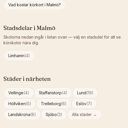
Vad kostar körkort i
Malmö
?
Stadsdelar i
Malmö
Skolorna nedan ingår i listan ovan — välj en stadsdel för att se
körskolor nära dig.
Limhamn
(
4
)
Städer i närheten
Vellinge
(
4
)
Staffanstorp
(
4
)
Lund
(
19
)
Höllviken
(
5
)
Trelleborg
(
6
)
Eslöv
(
7
)
Landskrona
(
8
)
Sjöbo
(
3
)
Alla städer →