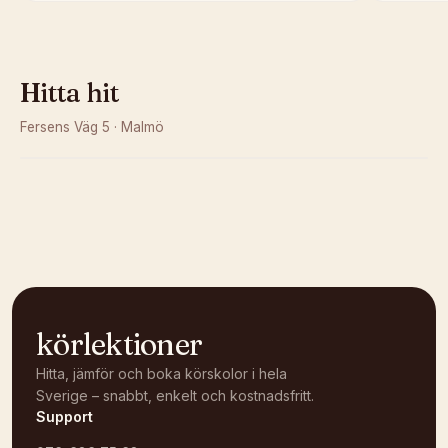
Hitta hit
Fersens Väg 5
·
Malmö
Kunde inte ladda karta
Öppna i OpenStreetMap →
körlektioner
Hitta, jämför och boka körskolor i hela
Sverige – snabbt, enkelt och kostnadsfritt.
Support