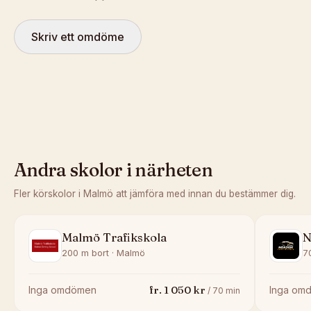
Skriv ett omdöme
Andra skolor i närheten
Fler körskolor i
Malmö
att jämföra med innan du bestämmer dig.
Malmö Trafikskola
N
200 m bort · Malmö
7
fr.
1 050
kr
Inga omdömen
Inga om
/
70
min