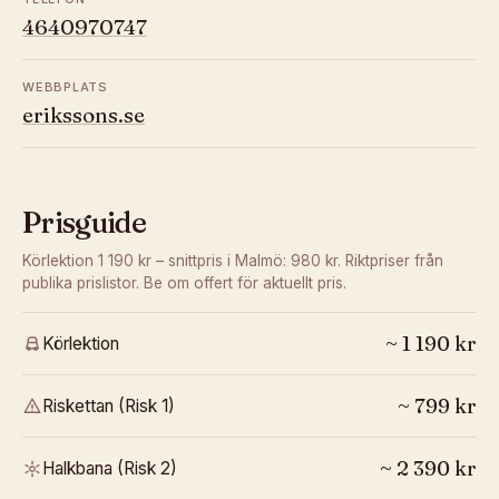
4640970747
WEBBPLATS
erikssons.se
Prisguide
Körlektion 1 190 kr – snittpris i Malmö: 980 kr.
Riktpriser från
publika prislistor. Be om offert för aktuellt pris.
~
1 190
kr
Körlektion
~
799
kr
Riskettan (Risk 1)
~
2 390
kr
Halkbana (Risk 2)