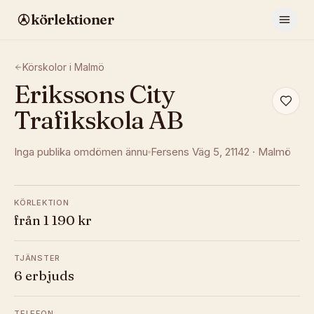
körlektioner
Körskolor i
Malmö
Erikssons City
Trafikskola AB
Inga publika omdömen ännu
Fersens Väg 5
, 21142
·
Malmö
KÖRLEKTION
från 1 190 kr
TJÄNSTER
6 erbjuds
TELEFON