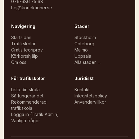
076-686 75 68
hej@korlektioner.se
Navigering
Städer
Startsidan
Stockholm
Trafikskolor
Göteborg
Gratis teoriprov
Malmö
Körkortshjälp
Uppsala
Om oss
Alla städer →
För trafikskolor
Juridiskt
Lista din skola
Kontakt
Så fungerar det
Integritetspolicy
Rekommenderad
Användarvillkor
trafikskola
Logga in (Trafik Admin)
Vanliga frågor