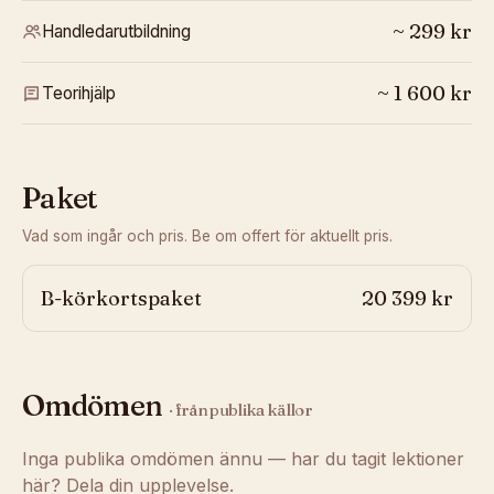
~
299
kr
Handledarutbildning
~
1 600
kr
Teorihjälp
Paket
Vad som ingår och pris. Be om offert för aktuellt pris.
B-körkortspaket
20 399 kr
Omdömen
· från publika källor
Inga publika omdömen ännu — har du tagit lektioner
här? Dela din upplevelse.