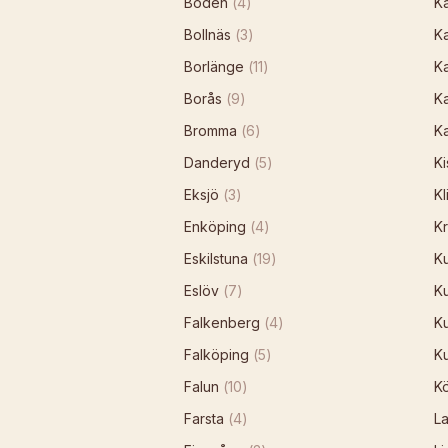
Boden
(
4
)
K
Bollnäs
(
3
)
K
Borlänge
(
11
)
Ka
Borås
(
9
)
Ka
Bromma
(
6
)
Ka
Danderyd
(
5
)
Ki
Eksjö
(
3
)
Kl
Enköping
(
4
)
Kr
Eskilstuna
(
19
)
K
Eslöv
(
7
)
K
Falkenberg
(
4
)
K
Falköping
(
5
)
K
Falun
(
10
)
K
Farsta
(
4
)
L