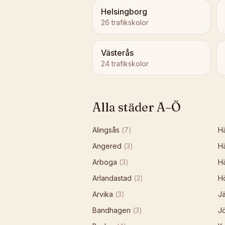
Helsingborg
26
trafikskolor
Västerås
24
trafikskolor
Alla städer A–Ö
Alingsås
(
7
)
H
Angered
(
3
)
H
Arboga
(
3
)
H
Arlandastad
(
3
)
Hö
Arvika
(
3
)
Jä
Bandhagen
(
3
)
J