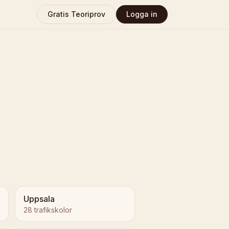
Gratis Teoriprov
Logga in
Uppsala
28
trafikskolor