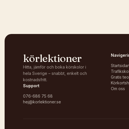
körlektioner
Navigeri
Startsida
Hitta, jämför och boka körskolor i
Trafiksko
hela Sverige – snabbt, enkelt och
Gratis te
kostnadsfritt.
Körkortsh
Support
Om oss
076-686 75 68
hej@korlektioner.se