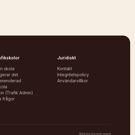
afikskolor
Juridiskt
in skola
Kontakt
gerar det
Integritetspolicy
mmenderad
Användarvillkor
kola
in (Trafik Admin)
a frågor
Betala tryggt med