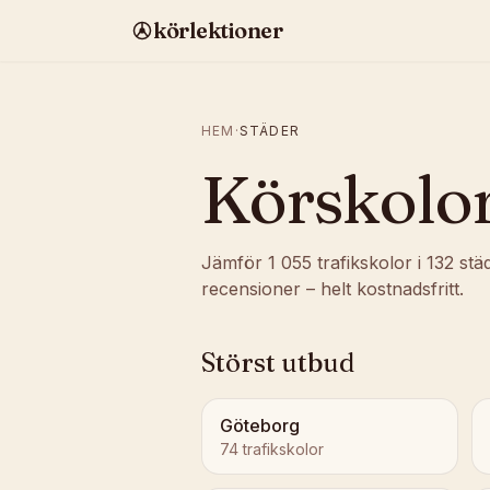
körlektioner
HEM
·
STÄDER
Körskolor
Jämför
1 055
trafikskolor i
132
städ
recensioner – helt kostnadsfritt.
Störst utbud
Göteborg
74
trafikskolor