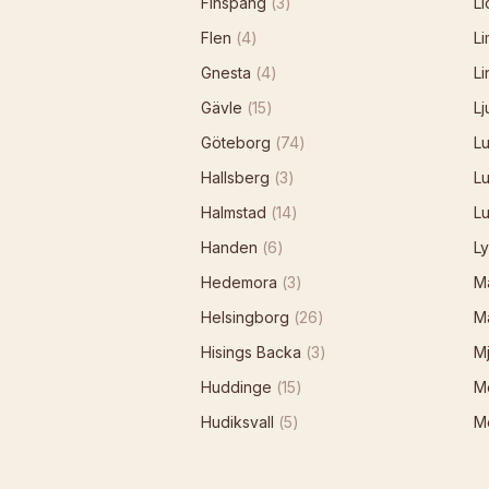
Finspång
(
3
)
L
Flen
(
4
)
L
Gnesta
(
4
)
L
Gävle
(
15
)
Lj
Göteborg
(
74
)
L
Hallsberg
(
3
)
Lu
Halmstad
(
14
)
L
Handen
(
6
)
Ly
Hedemora
(
3
)
M
Helsingborg
(
26
)
M
Hisings Backa
(
3
)
M
Huddinge
(
15
)
M
Hudiksvall
(
5
)
M