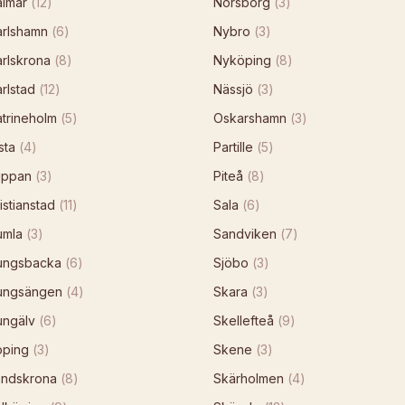
almar
(
12
)
Norsborg
(
3
)
arlshamn
(
6
)
Nybro
(
3
)
rlskrona
(
8
)
Nyköping
(
8
)
rlstad
(
12
)
Nässjö
(
3
)
trineholm
(
5
)
Oskarshamn
(
3
)
sta
(
4
)
Partille
(
5
)
ippan
(
3
)
Piteå
(
8
)
istianstad
(
11
)
Sala
(
6
)
umla
(
3
)
Sandviken
(
7
)
ungsbacka
(
6
)
Sjöbo
(
3
)
ungsängen
(
4
)
Skara
(
3
)
ungälv
(
6
)
Skellefteå
(
9
)
öping
(
3
)
Skene
(
3
)
andskrona
(
8
)
Skärholmen
(
4
)