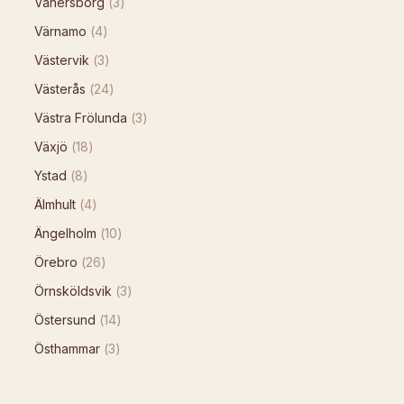
Vänersborg
(
3
)
Värnamo
(
4
)
Västervik
(
3
)
Västerås
(
24
)
Västra Frölunda
(
3
)
Växjö
(
18
)
Ystad
(
8
)
Älmhult
(
4
)
Ängelholm
(
10
)
Örebro
(
26
)
Örnsköldsvik
(
3
)
Östersund
(
14
)
Östhammar
(
3
)