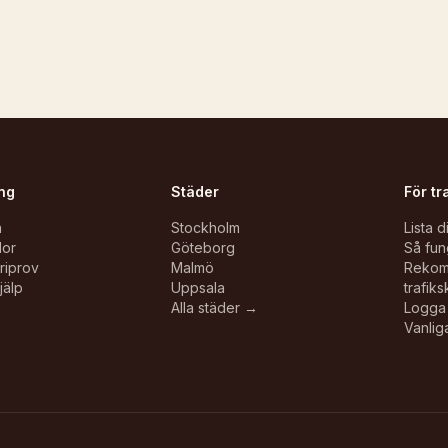
ng
Städer
För tr
n
Stockholm
Lista d
lor
Göteborg
Så fun
oriprov
Malmö
Reko
jälp
Uppsala
trafiks
Alla städer →
Logga 
Vanlig