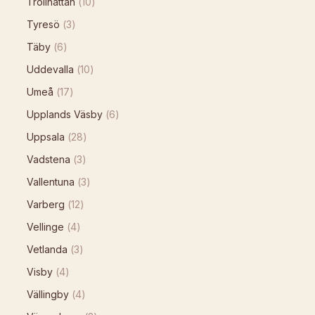
Trollhättan
(
10
)
Tyresö
(
3
)
Täby
(
6
)
Uddevalla
(
10
)
Umeå
(
17
)
Upplands Väsby
(
6
)
Uppsala
(
28
)
Vadstena
(
3
)
Vallentuna
(
3
)
Varberg
(
12
)
Vellinge
(
4
)
Vetlanda
(
3
)
Visby
(
4
)
Vällingby
(
4
)