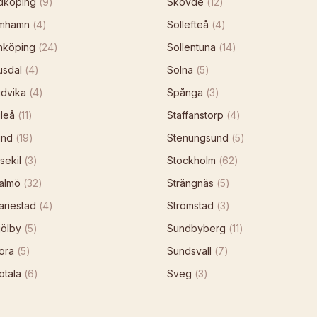
idköping
(
9
)
Skövde
(
12
)
imhamn
(
4
)
Sollefteå
(
4
)
inköping
(
24
)
Sollentuna
(
14
)
usdal
(
4
)
Solna
(
5
)
udvika
(
4
)
Spånga
(
3
)
leå
(
11
)
Staffanstorp
(
4
)
und
(
19
)
Stenungsund
(
5
)
sekil
(
3
)
Stockholm
(
62
)
almö
(
32
)
Strängnäs
(
5
)
ariestad
(
4
)
Strömstad
(
3
)
jölby
(
5
)
Sundbyberg
(
11
)
ora
(
5
)
Sundsvall
(
7
)
otala
(
6
)
Sveg
(
3
)