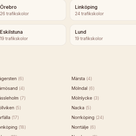
Örebro
Linköping
26
trafikskolor
24
trafikskolor
Eskilstuna
Lund
19
trafikskolor
19
trafikskolor
ägersten
(
6
)
Märsta
(
4
)
ärnösand
(
4
)
Mölndal
(
6
)
ässleholm
(
7
)
Mölnlycke
(
3
)
llviken
(
5
)
Nacka
(
5
)
rfälla
(
17
)
Norrköping
(
24
)
önköping
(
18
)
Norrtälje
(
6
)