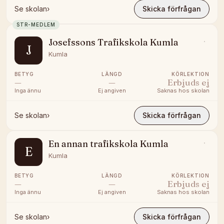
Se skolan
›
Skicka förfrågan
STR-MEDLEM
Josefssons Trafikskola Kumla
J
Kumla
BETYG
LÄNGD
KÖRLEKTION
—
—
Erbjuds ej
Inga ännu
Ej angiven
Saknas hos skolan
Se skolan
›
Skicka förfrågan
En annan trafikskola Kumla
E
Kumla
BETYG
LÄNGD
KÖRLEKTION
—
—
Erbjuds ej
Inga ännu
Ej angiven
Saknas hos skolan
Se skolan
›
Skicka förfrågan