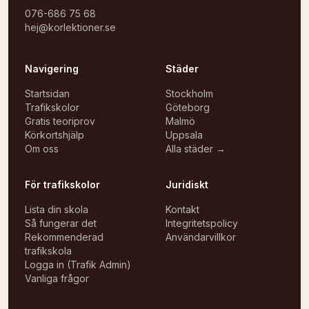
076-686 75 68
hej@korlektioner.se
Navigering
Städer
Startsidan
Stockholm
Trafikskolor
Göteborg
Gratis teoriprov
Malmö
Körkortshjälp
Uppsala
Om oss
Alla städer →
För trafikskolor
Juridiskt
Lista din skola
Kontakt
Så fungerar det
Integritetspolicy
Rekommenderad
Användarvillkor
trafikskola
Logga in (Trafik Admin)
Vanliga frågor