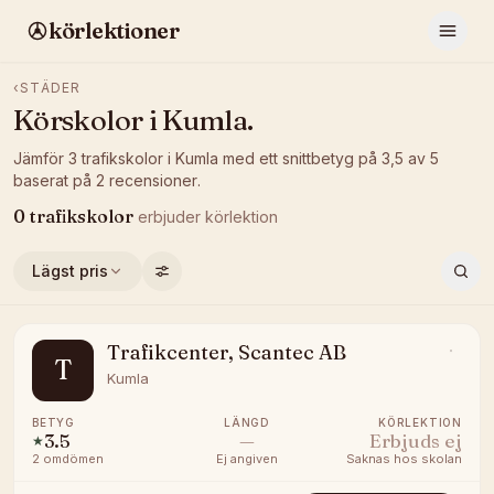
körlektioner
‹
STÄDER
Körskolor i
Kumla
.
Jämför
3
trafikskolor
i
Kumla
med ett snittbetyg på
3,5
av 5
baserat på
2
recensioner
.
0
trafikskolor
erbjuder
körlektion
Lägst pris
Trafikcenter, Scantec AB
T
Kumla
BETYG
LÄNGD
KÖRLEKTION
3.5
—
Erbjuds ej
★
2
omdömen
Ej angiven
Saknas hos skolan