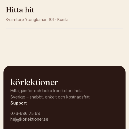
Hitta hit
Kvarntorp Ytongbanan 101
·
Kumla
Kunde inte ladda karta
Öppna i OpenStreetMap →
körlektioner
Hitta, jämför och boka körskolor i hela
Sverige – snabbt, enkelt och kostnadsfritt.
Support
076-686 75 68
hej@korlektioner.se