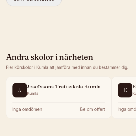
Andra skolor i närheten
Fler körskolor i
Kumla
att jämföra med innan du bestämmer dig.
Josefssons Trafikskola Kumla
E
J
E
Kumla
K
Inga omdömen
Be om offert
Inga om