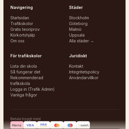
Navigering
Städer
Startsidan
Stockholm
Trafikskolor
Göteborg
Gratis teoriprov
Malmö
Körkortshjälp
Uppsala
Om oss
Alla städer →
För trafikskolor
Juridiskt
Lista din skola
Kontakt
Så fungerar det
Integritetspolicy
Rekommenderad
Användarvillkor
trafikskola
Logga in (Trafik Admin)
Vanliga frågor
Betala tryggt med
VISA
VISA
Klarna.
swish
ELECTRON