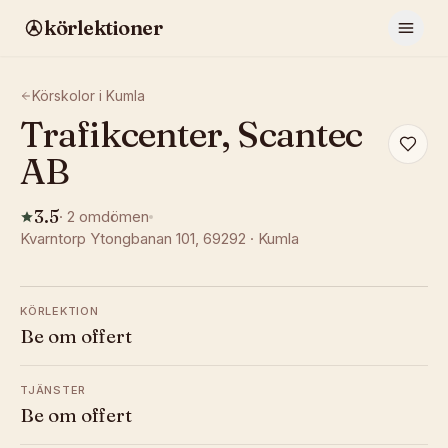
körlektioner
Körskolor i
Kumla
Trafikcenter, Scantec
AB
3.5
·
2
omdömen
Kvarntorp Ytongbanan 101
, 69292
·
Kumla
KÖRLEKTION
Be om offert
TJÄNSTER
Be om offert