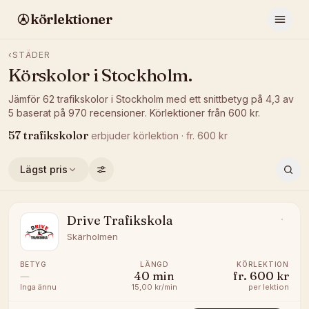
körlektioner
‹
STÄDER
Körskolor i
Stockholm
.
Jämför
62
trafikskolor
i
Stockholm
med ett snittbetyg på
4,3
av
5
baserat på
970
recensioner
.
Körlektioner från
600
kr.
57
trafikskolor
erbjuder
körlektion
· fr.
600
kr
Lägst pris
Drive Trafikskola
Skärholmen
BETYG
LÄNGD
KÖRLEKTION
—
40
min
fr.
600 kr
Inga ännu
15,00 kr/min
per lektion