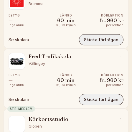
Bromma
BETYG
LÄNGD
KÖRLEKTION
—
60
min
fr.
960 kr
Inga ännu
16,00 kr/min
per lektion
Se skolan
›
Skicka förfrågan
Fred Trafikskola
Vällingby
BETYG
LÄNGD
KÖRLEKTION
—
60
min
fr.
960 kr
Inga ännu
16,00 kr/min
per lektion
Se skolan
›
Skicka förfrågan
STR-MEDLEM
Körkortsstudio
Globen