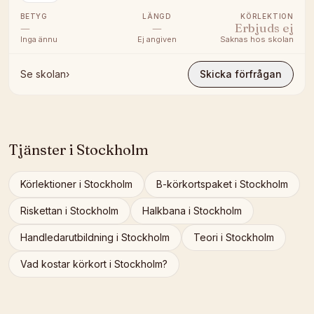
BETYG
LÄNGD
KÖRLEKTION
—
—
Erbjuds ej
Inga ännu
Ej angiven
Saknas hos skolan
Se skolan
›
Skicka förfrågan
Tjänster i
Stockholm
Körlektioner
i
Stockholm
B-körkortspaket
i
Stockholm
Riskettan
i
Stockholm
Halkbana
i
Stockholm
Handledarutbildning
i
Stockholm
Teori
i
Stockholm
Vad kostar körkort i
Stockholm
?