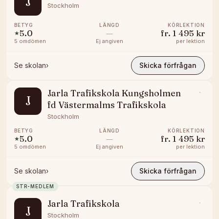
J
Stockholm
BETYG
LÄNGD
KÖRLEKTION
5.0
—
fr.
1 495 kr
★
5
omdömen
Ej angiven
per lektion
Se skolan
›
Skicka förfrågan
Jarla Trafikskola Kungsholmen
J
fd Västermalms Trafikskola
Stockholm
BETYG
LÄNGD
KÖRLEKTION
5.0
—
fr.
1 495 kr
★
5
omdömen
Ej angiven
per lektion
Se skolan
›
Skicka förfrågan
STR-MEDLEM
Jarla Trafikskola
J
Stockholm