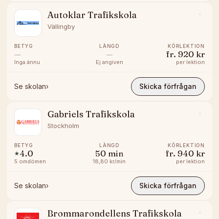
Autoklar Trafikskola
Vällingby
BETYG
LÄNGD
KÖRLEKTION
—
—
fr.
920 kr
Inga ännu
Ej angiven
per lektion
Se skolan
›
Skicka förfrågan
Gabriels Trafikskola
Stockholm
BETYG
LÄNGD
KÖRLEKTION
4.0
50
min
fr.
940 kr
★
5
omdömen
18,80 kr/min
per lektion
Se skolan
›
Skicka förfrågan
Brommarondellens Trafikskola