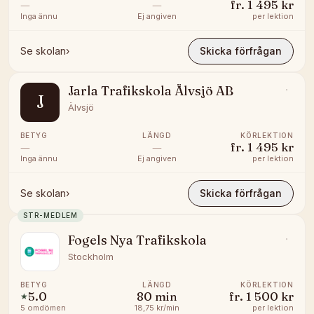
—
—
fr.
1 495 kr
Inga ännu
Ej angiven
per lektion
Se skolan
›
Skicka förfrågan
Jarla Trafikskola Älvsjö AB
J
Älvsjö
BETYG
LÄNGD
KÖRLEKTION
—
—
fr.
1 495 kr
Inga ännu
Ej angiven
per lektion
Se skolan
›
Skicka förfrågan
STR-MEDLEM
Fogels Nya Trafikskola
Stockholm
BETYG
LÄNGD
KÖRLEKTION
5.0
80
min
fr.
1 500 kr
★
5
omdömen
18,75 kr/min
per lektion