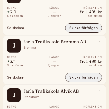
BETYG
LÄNGD
KÖRLEKTION
5.0
—
fr.
1 495 kr
★
5
omdömen
Ej angiven
per lektion
Se skolan
›
Skicka förfrågan
Jarla Trafikskola Bromma AB
J
Bromma
BETYG
LÄNGD
KÖRLEKTION
3.7
—
fr.
1 495 kr
★
3
omdömen
Ej angiven
per lektion
Se skolan
›
Skicka förfrågan
Jarla Trafikskola Alvik AB
J
Stockholm
BETYG
LÄNGD
KÖRLEKTION