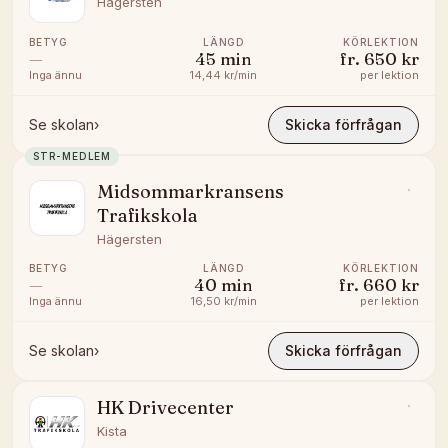
Hägersten
BETYG
LÄNGD
KÖRLEKTION
—
45
min
fr.
650 kr
Inga ännu
14,44 kr/min
per lektion
Se skolan
›
Skicka förfrågan
STR-MEDLEM
Midsommarkransens
Trafikskola
Hägersten
BETYG
LÄNGD
KÖRLEKTION
—
40
min
fr.
660 kr
Inga ännu
16,50 kr/min
per lektion
Se skolan
›
Skicka förfrågan
HK Drivecenter
Kista