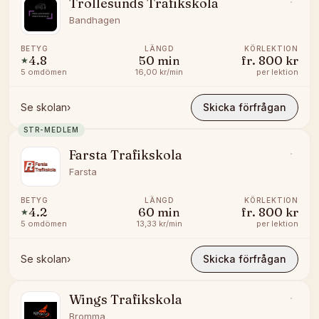
Trollesunds Trafikskola
Bandhagen
BETYG
LÄNGD
KÖRLEKTION
4.8
50
min
fr.
800 kr
★
5
omdömen
16,00 kr/min
per lektion
Se skolan
›
Skicka förfrågan
STR-MEDLEM
Farsta Trafikskola
Farsta
BETYG
LÄNGD
KÖRLEKTION
4.2
60
min
fr.
800 kr
★
5
omdömen
13,33 kr/min
per lektion
Se skolan
›
Skicka förfrågan
Wings Trafikskola
Bromma