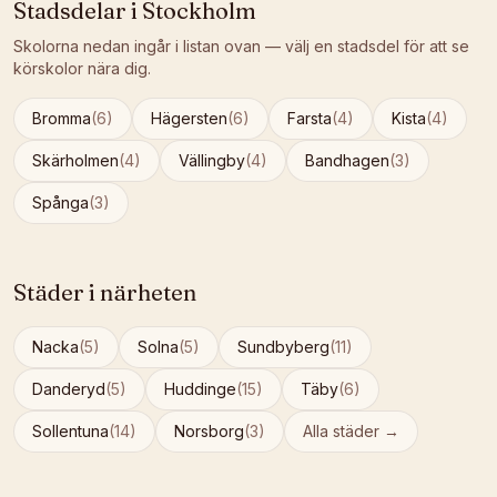
Stadsdelar i
Stockholm
Skolorna nedan ingår i listan ovan — välj en stadsdel för att se
körskolor nära dig.
Bromma
(
6
)
Hägersten
(
6
)
Farsta
(
4
)
Kista
(
4
)
Skärholmen
(
4
)
Vällingby
(
4
)
Bandhagen
(
3
)
Spånga
(
3
)
Städer i närheten
Nacka
(
5
)
Solna
(
5
)
Sundbyberg
(
11
)
Danderyd
(
5
)
Huddinge
(
15
)
Täby
(
6
)
Sollentuna
(
14
)
Norsborg
(
3
)
Alla städer →