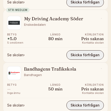
Se skolan
›
Skicka förfrågan
STR-MEDLEM
My Driving Academy Söder
Enskededalen
BETYG
LÄNGD
KÖRLEKTION
5.0
80
min
Pris saknas
★
5
omdömen
Kontakta skolan
Se skolan
›
Skicka förfrågan
Bandhagens Trafikskola
Bandhagen
BETYG
LÄNGD
KÖRLEKTION
—
50
min
Pris saknas
Inga ännu
Kontakta skolan
Se skolan
›
Skicka förfrågan