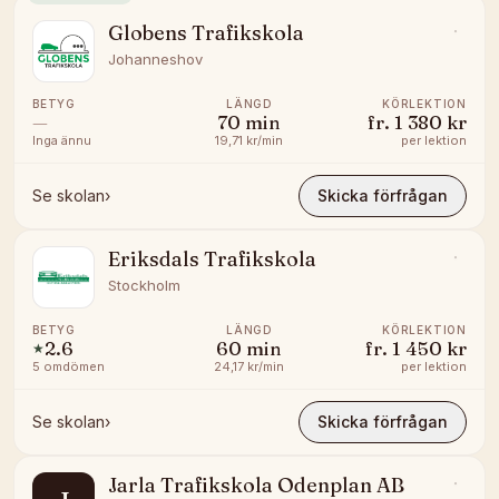
Globens Trafikskola
Johanneshov
BETYG
LÄNGD
KÖRLEKTION
—
70
min
fr.
1 380 kr
Inga ännu
19,71 kr/min
per lektion
Se skolan
›
Skicka förfrågan
Eriksdals Trafikskola
Stockholm
BETYG
LÄNGD
KÖRLEKTION
2.6
60
min
fr.
1 450 kr
★
5
omdömen
24,17 kr/min
per lektion
Se skolan
›
Skicka förfrågan
Jarla Trafikskola Odenplan AB