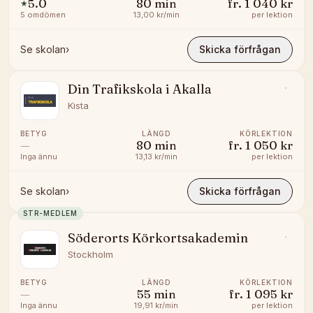
5.0
80
min
fr.
1 040 kr
★
5
omdömen
13,00 kr/min
per lektion
Se skolan
›
Skicka förfrågan
Din Trafikskola i Akalla
Kista
BETYG
LÄNGD
KÖRLEKTION
—
80
min
fr.
1 050 kr
Inga ännu
13,13 kr/min
per lektion
Se skolan
›
Skicka förfrågan
STR-MEDLEM
Söderorts Körkortsakademin
Stockholm
BETYG
LÄNGD
KÖRLEKTION
—
55
min
fr.
1 095 kr
Inga ännu
19,91 kr/min
per lektion