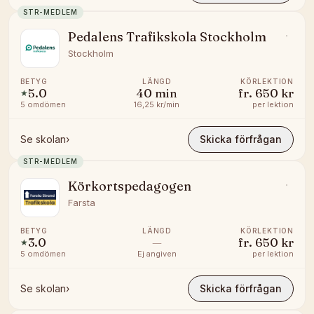
STR-MEDLEM
Pedalens Trafikskola Stockholm
Stockholm
BETYG
LÄNGD
KÖRLEKTION
5.0
40
min
fr.
650 kr
★
5
omdömen
16,25 kr/min
per lektion
Se skolan
›
Skicka förfrågan
STR-MEDLEM
Körkortspedagogen
Farsta
BETYG
LÄNGD
KÖRLEKTION
3.0
—
fr.
650 kr
★
5
omdömen
Ej angiven
per lektion
Se skolan
›
Skicka förfrågan