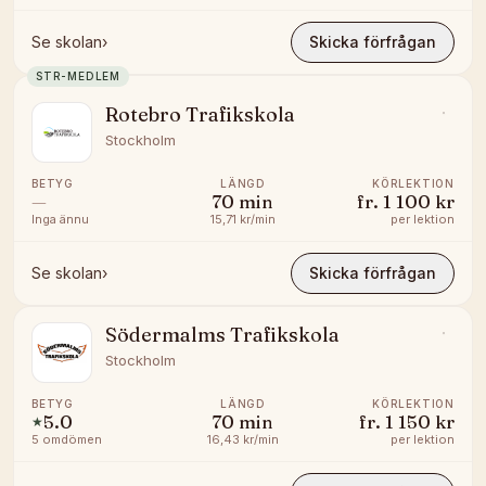
Se skolan
›
Skicka förfrågan
STR-MEDLEM
Rotebro Trafikskola
Stockholm
BETYG
LÄNGD
KÖRLEKTION
—
70
min
fr.
1 100 kr
Inga ännu
15,71 kr/min
per lektion
Se skolan
›
Skicka förfrågan
Södermalms Trafikskola
Stockholm
BETYG
LÄNGD
KÖRLEKTION
5.0
70
min
fr.
1 150 kr
★
5
omdömen
16,43 kr/min
per lektion