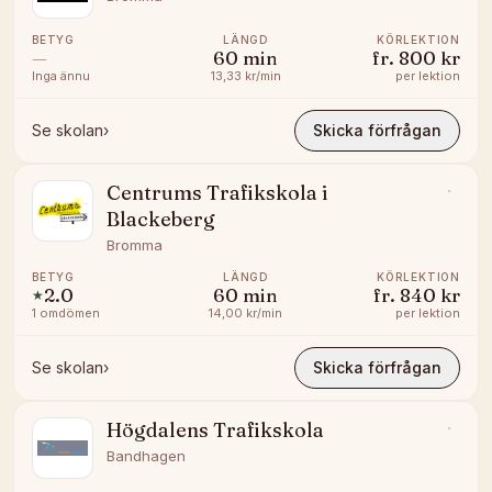
BETYG
LÄNGD
KÖRLEKTION
—
60
min
fr.
800 kr
Inga ännu
13,33 kr/min
per lektion
Se skolan
›
Skicka förfrågan
Centrums Trafikskola i
Blackeberg
Bromma
BETYG
LÄNGD
KÖRLEKTION
2.0
60
min
fr.
840 kr
★
1
omdömen
14,00 kr/min
per lektion
Se skolan
›
Skicka förfrågan
Högdalens Trafikskola
Bandhagen