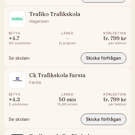
Trafiko Trafikskola
Hägersten
BETYG
LÄNGD
KÖRLEKTION
4.7
—
fr.
799 kr
★
86
omdömen
Ej angiven
per lektion
Se skolan
›
Skicka förfrågan
Ck Trafikskola Farsta
Farsta
BETYG
LÄNGD
KÖRLEKTION
4.2
50
min
fr.
799 kr
★
5
omdömen
15,98 kr/min
per lektion
Se skolan
›
Skicka förfrågan