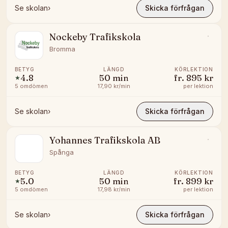
Se skolan
›
Skicka förfrågan
Nockeby Trafikskola
Bromma
BETYG
LÄNGD
KÖRLEKTION
4.8
50
min
fr.
895 kr
★
5
omdömen
17,90 kr/min
per lektion
Se skolan
›
Skicka förfrågan
Yohannes Trafikskola AB
Spånga
BETYG
LÄNGD
KÖRLEKTION
5.0
50
min
fr.
899 kr
★
5
omdömen
17,98 kr/min
per lektion
Se skolan
›
Skicka förfrågan