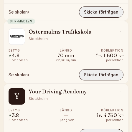
Se skolan
›
Skicka förfrågan
STR-MEDLEM
Östermalms Trafikskola
Stockholm
BETYG
LÄNGD
KÖRLEKTION
4.8
70
min
fr.
1 600 kr
★
5
omdömen
22,86 kr/min
per lektion
Se skolan
›
Skicka förfrågan
Your Driving Academy
Y
Stockholm
BETYG
LÄNGD
KÖRLEKTION
3.8
—
fr.
4 350 kr
★
5
omdömen
Ej angiven
per lektion