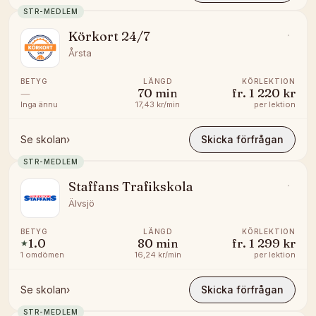
STR-MEDLEM
Körkort 24/7
Årsta
BETYG
LÄNGD
KÖRLEKTION
—
70
min
fr.
1 220 kr
Inga ännu
17,43 kr/min
per lektion
Se skolan
›
Skicka förfrågan
STR-MEDLEM
Staffans Trafikskola
Älvsjö
BETYG
LÄNGD
KÖRLEKTION
1.0
80
min
fr.
1 299 kr
★
1
omdömen
16,24 kr/min
per lektion
Se skolan
›
Skicka förfrågan
STR-MEDLEM