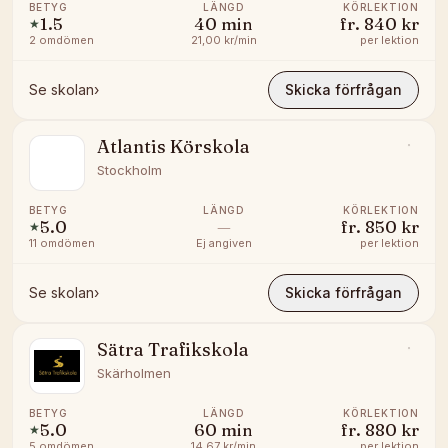
BETYG
LÄNGD
KÖRLEKTION
1.5
40
min
fr.
840 kr
★
2
omdömen
21,00 kr/min
per lektion
Se skolan
›
Skicka förfrågan
Atlantis Körskola
Stockholm
BETYG
LÄNGD
KÖRLEKTION
5.0
—
fr.
850 kr
★
11
omdömen
Ej angiven
per lektion
Se skolan
›
Skicka förfrågan
Sätra Trafikskola
Skärholmen
BETYG
LÄNGD
KÖRLEKTION
5.0
60
min
fr.
880 kr
★
5
omdömen
14,67 kr/min
per lektion