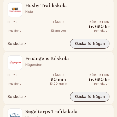
Husby Trafikskola
Kista
BETYG
LÄNGD
KÖRLEKTION
—
—
fr.
650 kr
Inga ännu
Ej angiven
per lektion
Se skolan
›
Skicka förfrågan
Fruängens Bilskola
Hägersten
BETYG
LÄNGD
KÖRLEKTION
—
50
min
fr.
650 kr
Inga ännu
13,00 kr/min
per lektion
Se skolan
›
Skicka förfrågan
Segeltorps Trafikskola