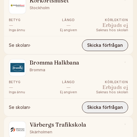
Körkortshuset
Stockholm
BETYG
LÄNGD
KÖRLEKTION
—
—
Erbjuds ej
Inga ännu
Ej angiven
Saknas hos skolan
Se skolan
›
Skicka förfrågan
Bromma Halkbana
Bromma
BETYG
LÄNGD
KÖRLEKTION
—
—
Erbjuds ej
Inga ännu
Ej angiven
Saknas hos skolan
Se skolan
›
Skicka förfrågan
Vårbergs Trafikskola
Skärholmen