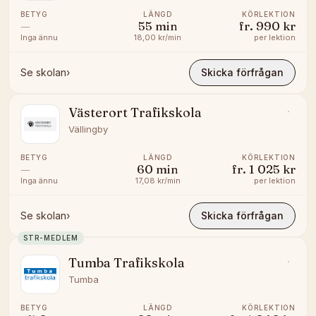
BETYG
LÄNGD
KÖRLEKTION
—
55
min
fr.
990 kr
Inga ännu
18,00 kr/min
per lektion
Se skolan
›
Skicka förfrågan
Västerort Trafikskola
Vällingby
BETYG
LÄNGD
KÖRLEKTION
—
60
min
fr.
1 025 kr
Inga ännu
17,08 kr/min
per lektion
Se skolan
›
Skicka förfrågan
STR-MEDLEM
Tumba Trafikskola
Tumba
BETYG
LÄNGD
KÖRLEKTION