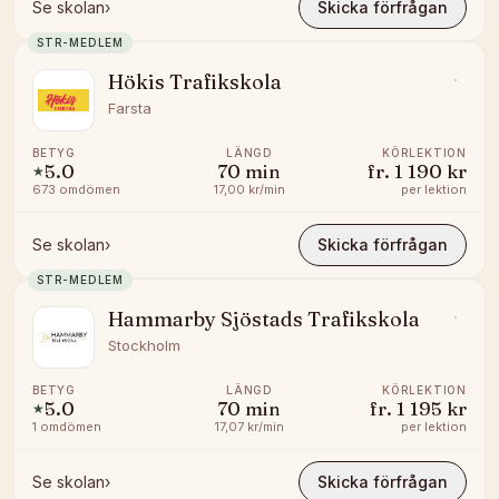
Se skolan
›
Skicka förfrågan
STR-MEDLEM
Hökis Trafikskola
Farsta
BETYG
LÄNGD
KÖRLEKTION
5.0
70
min
fr.
1 190 kr
★
673
omdömen
17,00 kr/min
per lektion
Se skolan
›
Skicka förfrågan
STR-MEDLEM
Hammarby Sjöstads Trafikskola
Stockholm
BETYG
LÄNGD
KÖRLEKTION
5.0
70
min
fr.
1 195 kr
★
1
omdömen
17,07 kr/min
per lektion
Se skolan
›
Skicka förfrågan