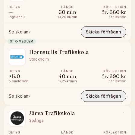
BETYG
LÄNGD
KÖRLEKTION
—
50
min
fr.
660 kr
Inga ännu
13,20 kr/min
per lektion
Se skolan
›
Skicka förfrågan
STR-MEDLEM
Hornstulls Trafikskola
Stockholm
BETYG
LÄNGD
KÖRLEKTION
5.0
40
min
fr.
690 kr
★
5
omdömen
17,25 kr/min
per lektion
Se skolan
›
Skicka förfrågan
Järva Trafikskola
Spånga
BETYG
LÄNGD
KÖRLEKTION