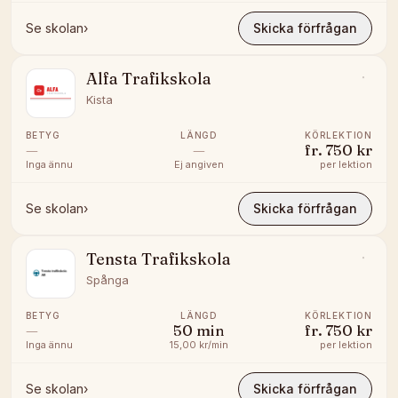
Se skolan
›
Skicka förfrågan
Alfa Trafikskola
Kista
BETYG
LÄNGD
KÖRLEKTION
—
—
fr.
750 kr
Inga ännu
Ej angiven
per lektion
Se skolan
›
Skicka förfrågan
Tensta Trafikskola
Spånga
BETYG
LÄNGD
KÖRLEKTION
—
50
min
fr.
750 kr
Inga ännu
15,00 kr/min
per lektion
Se skolan
›
Skicka förfrågan