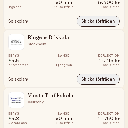
—
50
min
fr.
700 kr
Inga ännu
14,00 kr/min
per lektion
Se skolan
›
Skicka förfrågan
Ringens Bilskola
Stockholm
BETYG
LÄNGD
KÖRLEKTION
4.5
—
fr.
715 kr
★
77
omdömen
Ej angiven
per lektion
Se skolan
›
Skicka förfrågan
Vinsta Trafikskola
Vällingby
BETYG
LÄNGD
KÖRLEKTION
4.8
50
min
fr.
750 kr
★
5
omdömen
15,00 kr/min
per lektion