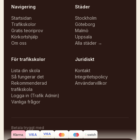
Navigering
Städer
Startsidan
Stockholm
Trafikskolor
Göteborg
Gratis teoriprov
Malmö
Körkortshjälp
Uppsala
Om oss
Alla städer →
För trafikskolor
Juridiskt
Lista din skola
Kontakt
Så fungerar det
Integritetspolicy
Rekommenderad
Användarvillkor
trafikskola
Logga in (Trafik Admin)
Vanliga frågor
Betala tryggt med
VISA
VISA
Klarna.
swish
ELECTRON