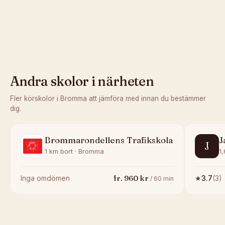
Andra skolor i närheten
Fler körskolor i
Bromma
att jämföra med innan du bestämmer
dig.
Brommarondellens Trafikskola
J
J
1 km bort · Bromma
1
fr.
960
kr
Inga omdömen
★
3.7
(
3
)
/
60
min