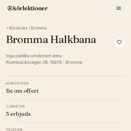
körlektioner
Körskolor i
Bromma
Bromma Halkbana
Inga publika omdömen ännu
Kvarnbacksvägen 28
, 16874
·
Bromma
KÖRLEKTION
Be om offert
TJÄNSTER
3 erbjuds
TELEFON