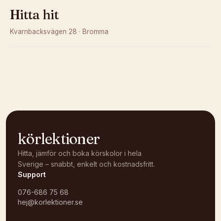
Hitta hit
Kvarnbacksvägen 28
·
Bromma
Kunde inte ladda karta
Öppna i OpenStreetMap →
körlektioner
Hitta, jämför och boka körskolor i hela
Sverige – snabbt, enkelt och kostnadsfritt.
Support
076-686 75 68
hej@korlektioner.se