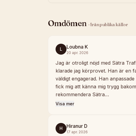
Omdömen
· från publika källor
Loubna K
L
20 apr. 2026
Jag är otroligt nöjd med Sätra Traf
klarade jag körprovet. Han är en fa
väldigt engagerad. Han anpassade 
fick mig att känna mig trygg bako
rekommendera Sätra…
Visa mer
Hiranur D
H
17 apr. 2026