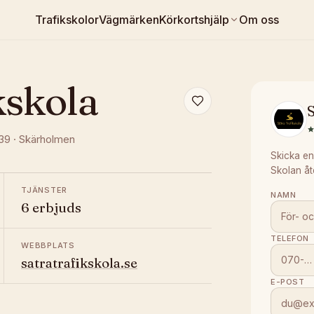
Trafikskolor
Vägmärken
Körkortshjälp
Om oss
kskola
S
739
·
Skärholmen
Skicka en
Skolan åt
TJÄNSTER
NAMN
6 erbjuds
TELEFON
WEBBPLATS
satratrafikskola.se
E-POST