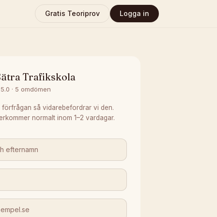
Gratis Teoriprov
Logga in
ätra Trafikskola
5.0
·
5
omdömen
 förfrågan så vidarebefordrar vi den.
erkommer normalt inom 1–2 vardagar.