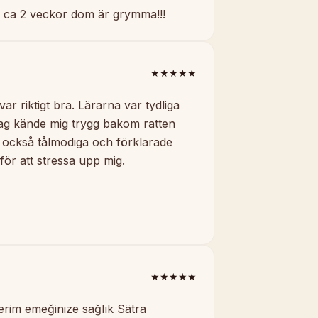
 ca 2 veckor dom är grymma!!!
★★★★★
r riktigt bra. Lärarna var tydliga
 jag kände mig trygg bakom ratten
r också tålmodiga och förklarade
 för att stressa upp mig.
★★★★★
erim emeğinize sağlık Sätra