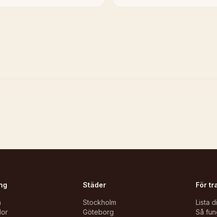
ng
Städer
För tr
n
Stockholm
Lista d
lor
Göteborg
Så fun