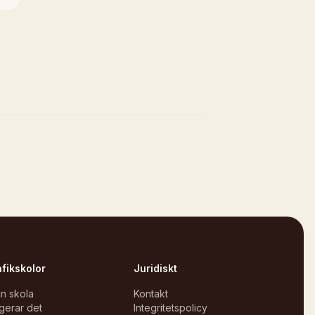
afikskolor
Juridiskt
in skola
Kontakt
gerar det
Integritetspolicy