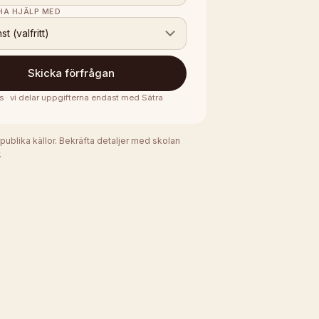
 HA HJÄLP MED
nst (valfritt)
Skicka förfrågan
s · vi delar uppgifterna endast med
Sätra
 publika källor. Bekräfta detaljer med skolan
.