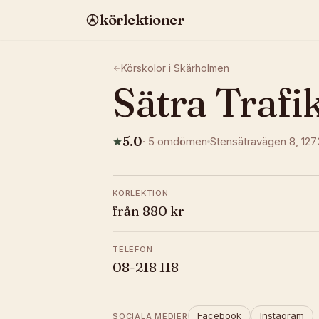
körlektioner
Körskolor i
Skärholmen
Sätra Trafi
5.0
·
5
omdömen
Stensätravägen 8
, 12
KÖRLEKTION
från 880 kr
TELEFON
08-218 118
Facebook
Instagram
SOCIALA MEDIER