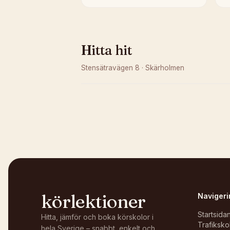
Hitta hit
Stensätravägen 8
·
Skärholmen
Kunde inte ladda karta
Öppna i OpenStreetMap →
körlektioner
Navigeri
Startsida
Hitta, jämför och boka körskolor i
Trafiksko
hela Sverige – snabbt, enkelt och