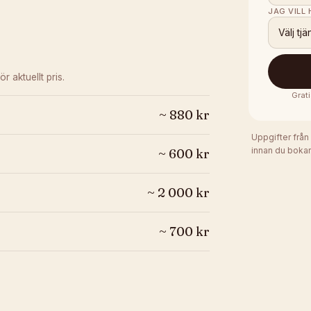
JAG VILL
Välj tjä
ör aktuellt pris.
Grati
~
880
kr
Uppgifter från
innan du bokar
~
600
kr
~
2 000
kr
~
700
kr