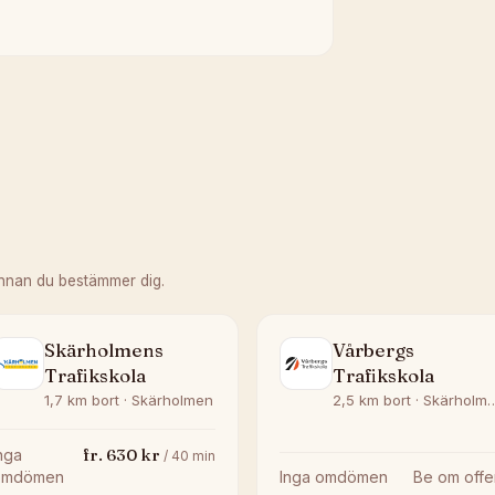
innan du bestämmer dig.
Skärholmens
Vårbergs
Trafikskola
Trafikskola
1,7 km bort · Skärholmen
2,5 km bort · S
fr.
630
kr
nga
/
40
min
omdömen
Inga omdömen
Be om offe