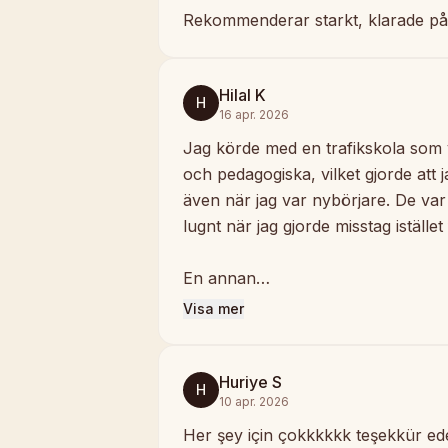
Rekommenderar starkt, klarade på
Hilal K
H
16 apr. 2026
Jag körde med en trafikskola som va
och pedagogiska, vilket gjorde att
även när jag var nybörjare. De va
lugnt när jag gjorde misstag istället
En annan…
Visa mer
Huriye S
H
10 apr. 2026
Her şey için çokkkkkk teşekkür ed