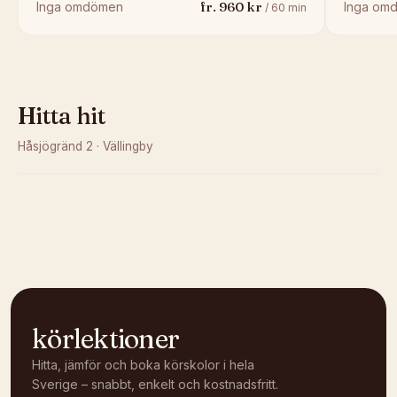
fr.
960
kr
Inga omdömen
Inga om
/
60
min
Hitta hit
Håsjögränd 2
·
Vällingby
Kunde inte ladda karta
Öppna i OpenStreetMap →
körlektioner
Hitta, jämför och boka körskolor i hela
Sverige – snabbt, enkelt och kostnadsfritt.