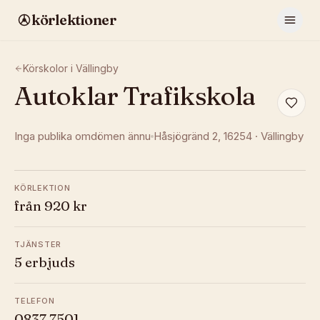
körlektioner
Körskolor i
Vällingby
Autoklar Trafikskola
Inga publika omdömen ännu
Håsjögränd 2
, 16254
·
Vällingby
KÖRLEKTION
från 920 kr
TJÄNSTER
5 erbjuds
TELEFON
0837 7501