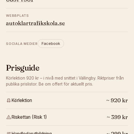
WEBBPLATS
autoklartrafikskola.se
Facebook
SOCIALA MEDIER
Prisguide
Körlektion 920 kr – i nivå med snittet i Vällingby.
Riktpriser från
publika prislistor. Be om offert för aktuellt pris.
~
920
kr
Körlektion
~
399
kr
Riskettan (Risk 1)
~
299
kr
Handledarutbildning