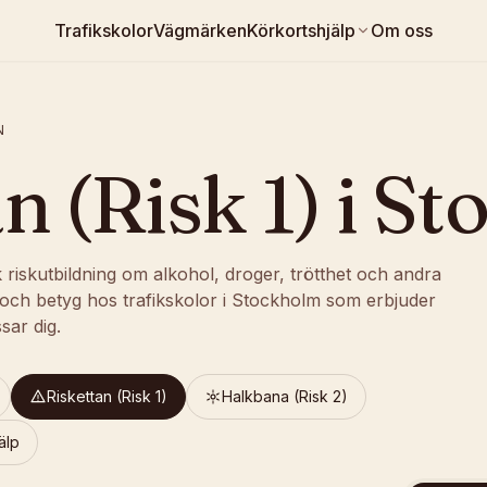
Trafikskolor
Vägmärken
Körkortshjälp
Om oss
N
n (Risk 1)
i
St
sk riskutbildning om alkohol, droger, trötthet och andra
is och betyg hos trafikskolor i Stockholm som erbjuder
sar dig.
Riskettan (Risk 1)
Halkbana (Risk 2)
älp