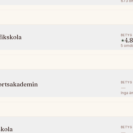
673
o
BETYG
fikskola
4.8
★
5
omd
BETYG
ortsakademin
—
Inga ä
BETYG
skola
—