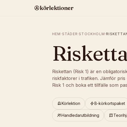
körlektioner
HEM
·
STÄDER
·
STOCKHOLM
·
RISKETTA
Risketta
Riskettan (Risk 1) är en obligatori
riskfaktorer i trafiken. Jämför pr
Risk 1 och boka ett tillfälle som pas
Körlektion
B-körkortspaket
Handledarutbildning
Teorihj