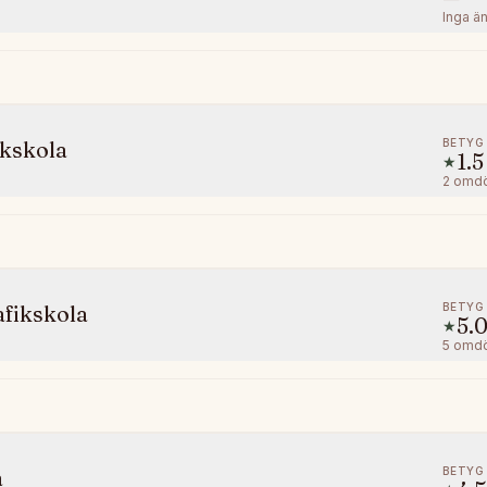
Inga ä
BETYG
kskola
1.5
★
2
omd
BETYG
fikskola
5.
★
5
omd
BETYG
a