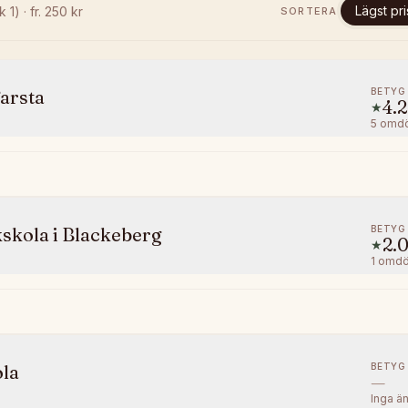
Lägst pri
k 1)
· fr.
250
kr
SORTERA
BETYG
Farsta
4.2
★
5
omd
BETYG
skola i Blackeberg
2.
★
1
omd
BETYG
ola
—
Inga ä