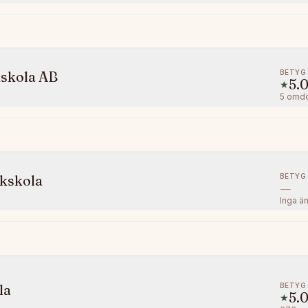
BETYG
kskola AB
5.
★
5
omd
BETYG
ikskola
—
Inga ä
BETYG
la
5.
★