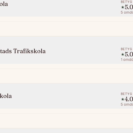
BETYG
ola
5.
★
5
omd
BETYG
ads Trafikskola
5.
★
1
omd
BETYG
skola
4.
★
5
omd