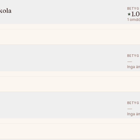
BETYG
kola
1.0
★
1
omd
BETYG
—
Inga ä
BETYG
—
Inga ä