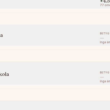
4.5
★
77
om
BETYG
la
—
Inga ä
BETYG
kola
—
Inga ä