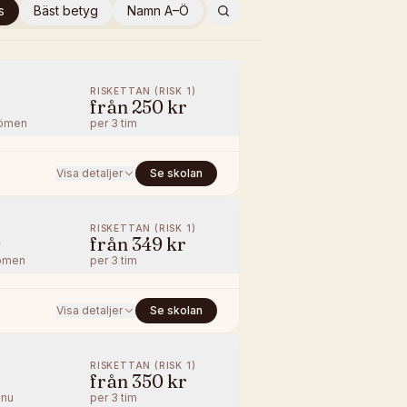
s
Bäst betyg
Namn A–Ö
RISKETTAN (RISK 1)
från
250 kr
ömen
per
3 tim
Visa detaljer
Se skolan
RISKETTAN (RISK 1)
0
från
349 kr
ömen
per
3 tim
Visa detaljer
Se skolan
RISKETTAN (RISK 1)
från
350 kr
nnu
per
3 tim