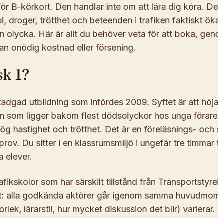
 för B-körkort. Den handlar inte om att lära dig köra. D
l, droger, trötthet och beteenden i trafiken faktiskt öka
 en olycka. Här är allt du behöver veta för att boka, ge
n onödig kostnad eller försening.
sk 1?
stadgad utbildning som infördes 2009. Syftet är att h
som ligger bakom flest dödsolyckor hos unga förare: r
g hastighet och trötthet. Det är en föreläsnings- oc
rprov. Du sitter i en klassrumsmiljö i ungefär tre timma
a elever.
fikskolor som har särskilt tillstånd från Transportstyre
at: alla godkända aktörer går igenom samma huvudmo
lek, lärarstil, hur mycket diskussion det blir) varierar.