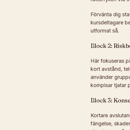
Förvänta dig sta
kursdeltagare b
utformat så.
Block 2: Riskb
Här fokuseras p
kort avstånd, te
använder gruppdi
kompisar tjatar p
Block 3: Kons
Kortare avslutan
fängelse, skade