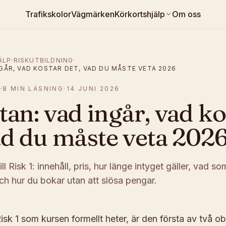
Trafikskolor
Vägmärken
Körkortshjälp
Om oss
ÄLP
·
RISKUTBILDNING
·
NGÅR, VAD KOSTAR DET, VAD DU MÅSTE VETA 2026
·
8
MIN LÄSNING
·
14 JUNI 2026
tan: vad ingår, vad ko
ad du måste veta 202
ll Risk 1: innehåll, pris, hur länge intyget gäller, vad 
ch hur du bokar utan att slösa pengar.
Risk 1 som kursen formellt heter, är den första av två ob