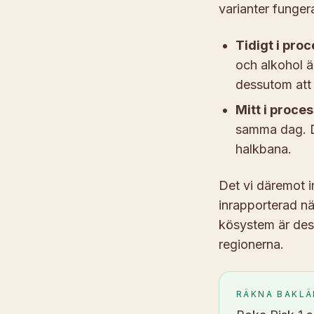
varianter funger
Tidigt i pro
och alkohol ä
dessutom att 
Mitt i proce
samma dag. De
halkbana.
Det vi däremot i
inrapporterad nä
kösystem är dess
regionerna.
RÄKNA BAKLÄ