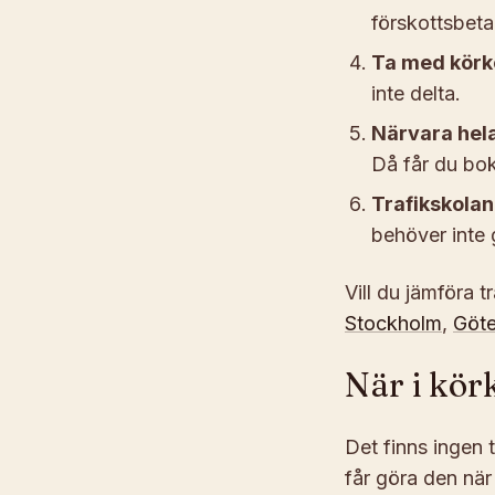
förskottsbeta
Ta med körko
inte delta.
Närvara hela
Då får du bok
Trafikskola
behöver inte 
Vill du jämföra t
Stockholm
,
Göt
När i kör
Det finns ingen 
får göra den när 