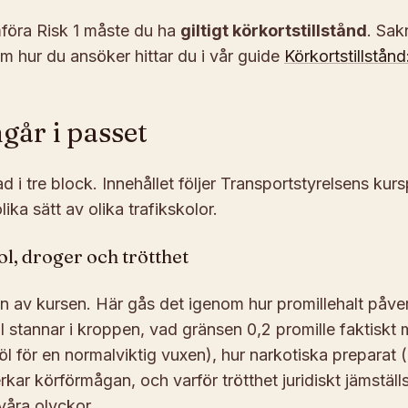
mföra Risk 1 måste du ha
giltigt körkortstillstånd
. Sak
m hur du ansöker hittar du i vår guide
Körkortstillstån
går i passet
d i tre block. Innehållet följer Transportstyrelsens kur
ika sätt av olika trafikskolor.
ol, droger och trötthet
n av kursen. Här gås det igenom hur promillehalt påver
l stannar i kroppen, vad gränsen 0,2 promille faktiskt
öl för en normalviktig vuxen), hur narkotiska preparat (
kar körförmågan, och varför trötthet juridiskt jämstäl
svåra olyckor.