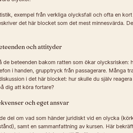
tistik, exempel från verkliga olycksfall och ofta en kor
eskriver det här blocket som det mest minnesvärda. De
eteenden och attityder
å de beteenden bakom ratten som ökar olycksrisken: h
lefon i handen, grupptryck från passagerare. Många tra
skussion i det här blocket: hur skulle du själv reager
å dig att köra fortare?
ekvenser och eget ansvar
de del om vad som händer juridiskt vid en olycka (körk
stånd), samt en sammanfattning av kursen. Här bekräft