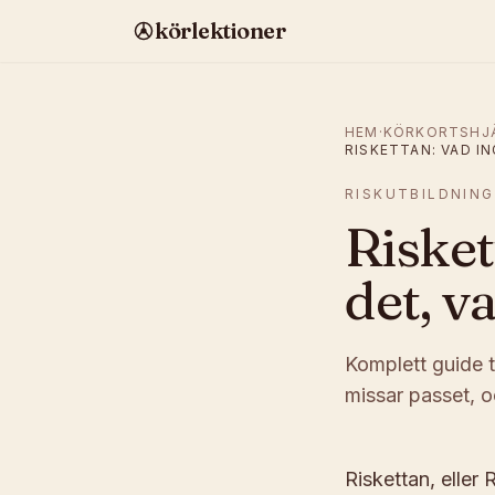
körlektioner
HEM
·
KÖRKORTSHJ
RISKETTAN: VAD I
RISKUTBILDNING
Risket
det, v
Komplett guide ti
missar passet, o
Riskettan, eller 