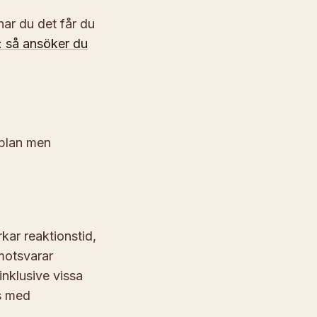
nar du det får du
d: så ansöker du
splan men
kar reaktionstid,
 motsvarar
inklusive vissa
ls med