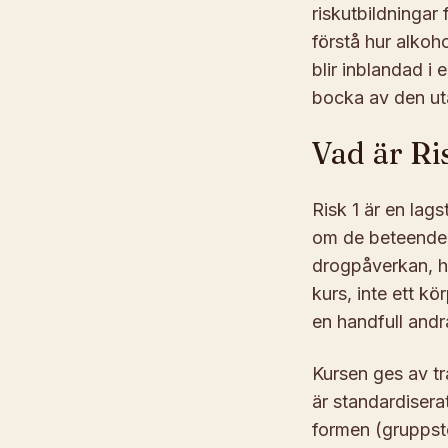
riskutbildningar
förstå hur alkoho
blir inblandad i
bocka av den uta
Vad är Ri
Risk 1 är en lag
om de beteenden 
drogpåverkan, hö
kurs, inte ett kö
en handfull andr
Kursen ges av tra
är standardiser
formen (gruppstor