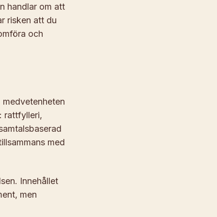
en handlar om att
r risken att du
nomföra och
öja medvetenheten
attfylleri,
h samtalsbaserad
r tillsammans med
lsen. Innehållet
ment, men