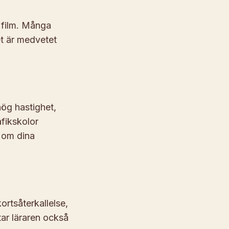
t film. Många
t är medvetet
ög hastighet,
fikskolor
a om dina
ortsåterkallelse,
ar läraren också