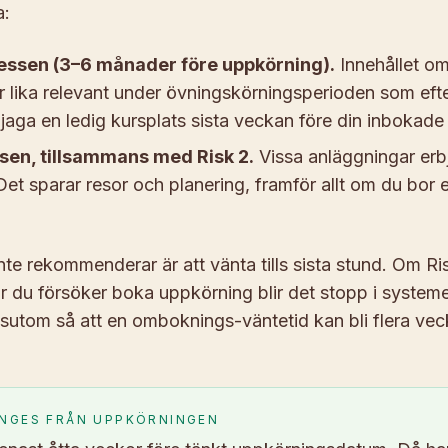
a:
cessen (3–6 månader före uppkörning).
Innehållet o
r lika relevant under övningskörningsperioden som eft
jaga en ledig kursplats sista veckan före din inbokade
ssen, tillsammans med Risk 2.
Vissa anläggningar erb
t sparar resor och planering, framför allt om du bor e
nte rekommenderar är att vänta tills sista stund. Om Ris
r du försöker boka uppkörning blir det stopp i systeme
utom så att en omboknings-väntetid kan bli flera veck
NGES FRÅN UPPKÖRNINGEN