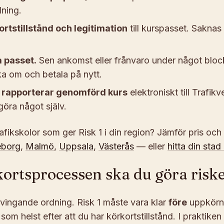
lning.
rtstillstånd och legitimation
till kurspasset. Saknas
 passet.
Sen ankomst eller frånvaro under något bloc
a om och betala på nytt.
n rapporterar genomförd kurs
elektroniskt till Trafik
göra något själv.
rafikskolor som ger Risk 1 i din region? Jämför pris och
eborg
,
Malmö
,
Uppsala
,
Västerås
— eller
hitta din stad
kortsprocessen ska du göra risk
tvingande ordning. Risk 1 måste vara klar
före
uppkörn
som helst efter att du har körkortstillstånd. I praktiken