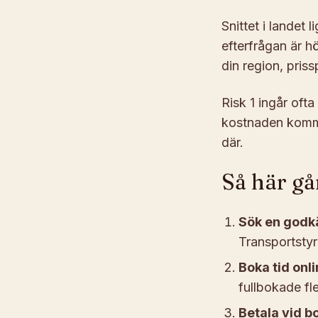
Snittet i landet 
efterfrågan är hö
din region, pris
Risk 1 ingår ofta
kostnaden kommer
där.
Så här gå
Sök en godkä
Transportsty
Boka tid onli
fullbokade fle
Betala vid bo