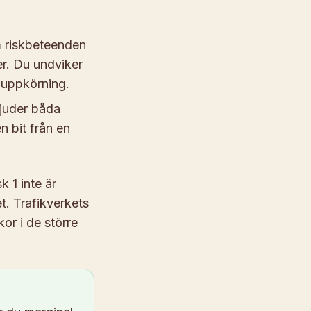
m riskbeteenden
er. Du undviker
 uppkörning.
juder båda
n bit från en
k 1 inte är
t. Trafikverkets
or i de större