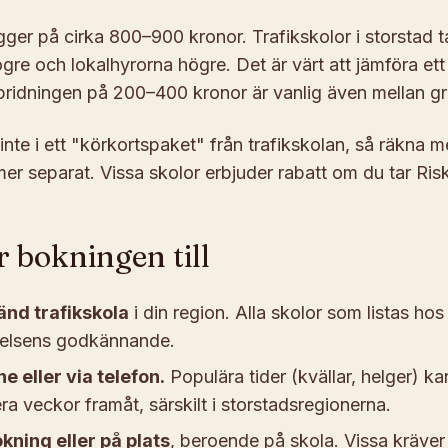
ligger på cirka 800–900 kronor. Trafikskolor i storstad 
gre och lokalhyrorna högre. Det är värt att jämföra ett 
spridningen på 200–400 kronor är vanlig även mellan gr
 inte i ett "körkortspaket" från trafikskolan, så räkna 
 separat. Vissa skolor erbjuder rabatt om du tar Risk
r bokningen till
nd trafikskola
i din region. Alla skolor som listas hos
relsens godkännande.
ne eller via telefon.
Populära tider (kvällar, helger) ka
ra veckor framåt, särskilt i storstadsregionerna.
kning eller på plats
, beroende på skola. Vissa kräver