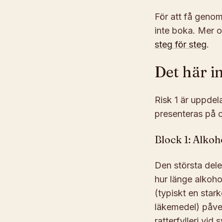
För att få geno
inte boka. Mer o
steg för steg
.
Det här in
Risk 1 är uppdela
presenteras på ol
Block 1: Alkoh
Den största dele
hur länge alkoho
(typiskt en stark
läkemedel) påver
ratterfylleri vid 