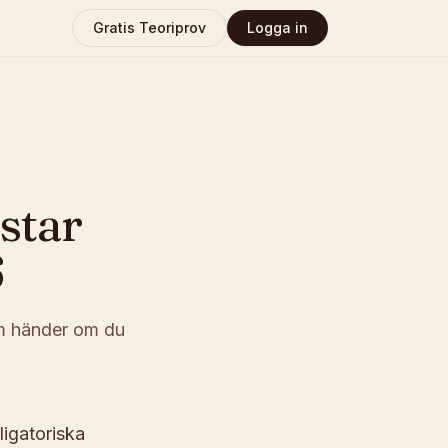
Gratis Teoriprov
Logga in
star
6
som händer om du
ligatoriska