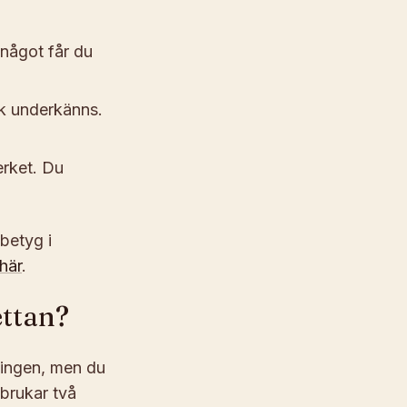
 något får du
k underkänns.
verket. Du
 betyg i
 här
.
ettan?
ingen, men du
 brukar två