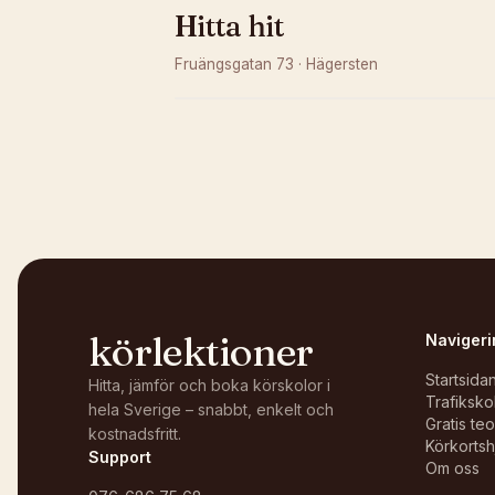
Hitta hit
Fruängsgatan 73
·
Hägersten
Kunde inte ladda karta
Öppna i OpenStreetMap →
körlektioner
Navigeri
Startsida
Hitta, jämför och boka körskolor i
Trafiksko
hela Sverige – snabbt, enkelt och
Gratis te
kostnadsfritt.
Körkortsh
Support
Om oss