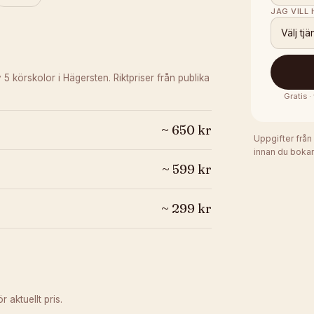
JAG VILL
Välj tjä
v 5 körskolor i Hägersten.
Riktpriser från publika
Gratis 
~
650
kr
Uppgifter från
innan du bokar
~
599
kr
~
299
kr
 aktuellt pris.