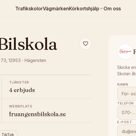
Trafikskolor
Vägmärken
Körkortshjälp
Om oss
Bilskola
 73
, 12953
·
Hägersten
Skicka en
Skolan åt
TJÄNSTER
NAMN
4 erbjuds
TELEFON
WEBBPLATS
fruangensbilskola.se
E-POST
TikTok