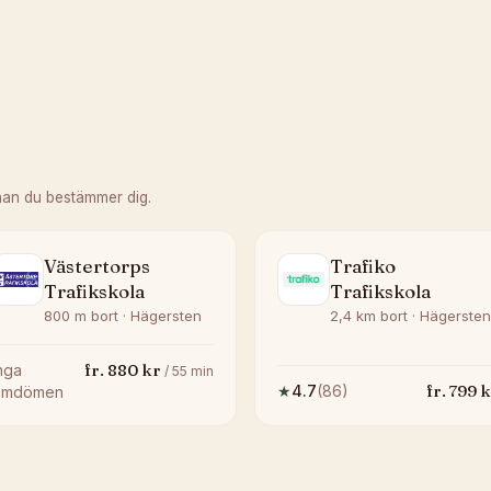
nan du bestämmer dig.
Västertorps
Trafiko
Trafikskola
Trafikskola
800 m bort · Hägersten
2,4 km bort · Hägersten
fr.
880
kr
nga
/
55
min
fr.
799
k
★
4.7
(
86
)
omdömen