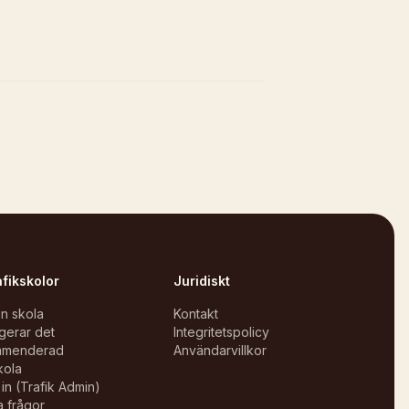
afikskolor
Juridiskt
in skola
Kontakt
gerar det
Integritetspolicy
mmenderad
Användarvillkor
kola
in (Trafik Admin)
a frågor