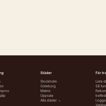
ng
Städer
För tr
n
Stockholm
Lista d
lor
Göteborg
Så fun
oriprov
Malmö
Reko
jälp
Uppsala
trafiks
Alla städer →
Logga 
Vanlig