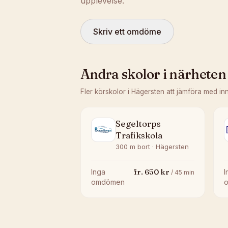
upplevelse.
Skriv ett omdöme
Andra skolor i närheten
Fler körskolor i
Hägersten
att jämföra med in
Segeltorps
Trafikskola
300 m bort · Hägersten
fr.
650
kr
Inga
I
/
45
min
omdömen