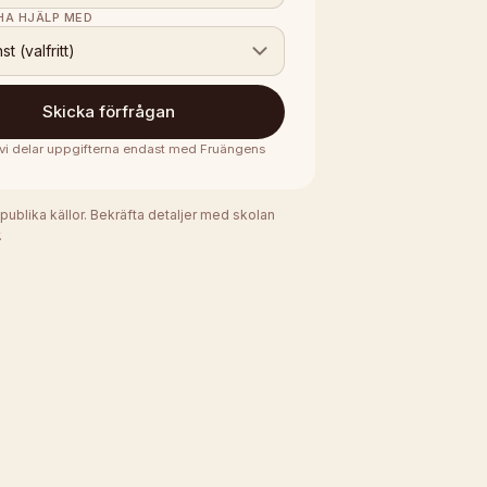
 HA HJÄLP MED
nst (valfritt)
Skicka förfrågan
· vi delar uppgifterna endast med
Fruängens
 publika källor. Bekräfta detaljer med skolan
.