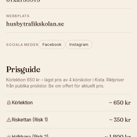
WEBBPLATS
husbytrafikskolan.se
Facebook
Instagram
SOCIALA MEDIER
Prisguide
Körlektion 650 kr – lägst pris av 4 körskolor i Kista.
Riktpriser
från publika prislistor. Be om offert för aktuellt pris.
~
650
kr
Körlektion
~
350
kr
Riskettan (Risk 1)
~
1 800
kr
Halkbana (Risk 2)