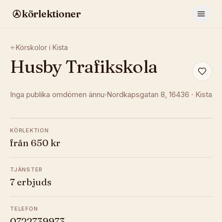
körlektioner
Körskolor i
Kista
Husby Trafikskola
Inga publika omdömen ännu
Nordkapsgatan 8
, 16436
·
Kista
KÖRLEKTION
från 650 kr
TJÄNSTER
7 erbjuds
TELEFON
0722739973