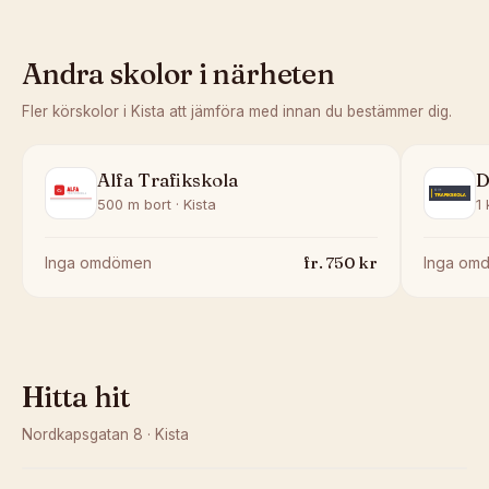
Andra skolor i närheten
Fler körskolor i
Kista
att jämföra med innan du bestämmer dig.
Alfa Trafikskola
D
500 m bort · Kista
1 
fr.
750
kr
Inga omdömen
Inga om
Hitta hit
Nordkapsgatan 8
·
Kista