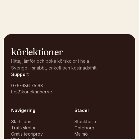
Kunde inte ladda karta
Öppna i OpenStreetMap →
körlektioner
Hitta, jämför och boka körskolor i hela
Sverige – snabbt, enkelt och kostnadsfritt.
Support
076-686 75 68
hej@korlektioner.se
Navigering
Städer
Startsidan
Stockholm
Trafikskolor
Göteborg
Gratis teoriprov
Malmö