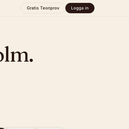
Gratis Teoriprov
Logga in
olm
.