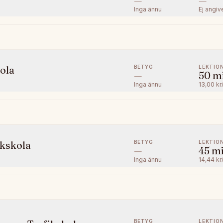
—
—
Inga ännu
Ej angiv
BETYG
LEKTIO
ola
—
50
m
Inga ännu
13,00 kr
BETYG
LEKTIO
ikskola
—
45
m
Inga ännu
14,44 kr
BETYG
LEKTIO