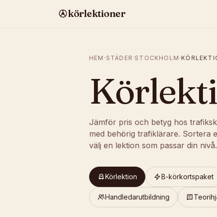
körlektioner
HEM
·
STÄDER
·
STOCKHOLM
·
KÖRLEKTI
Körlekt
Jämför pris och betyg hos trafiksk
med behörig trafiklärare. Sortera e
välj en lektion som passar din nivå.
Körlektion
B-körkortspaket
Handledarutbildning
Teorihj