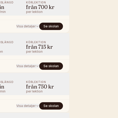
NSLÄNGD
KÖRLEKTION
in
från
700 kr
/min
per lektion
Visa detaljer
Se skolan
NSLÄNGD
KÖRLEKTION
från
715 kr
en
per lektion
Visa detaljer
Se skolan
NSLÄNGD
KÖRLEKTION
in
från
750 kr
/min
per lektion
Visa detaljer
Se skolan