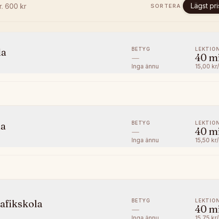
Lägst pri
fr.
600
kr
SORTERA
BETYG
LEKTIO
la
—
40
m
Inga ännu
15,00 kr
BETYG
LEKTIO
la
—
40
m
Inga ännu
15,50 kr
BETYG
LEKTIO
afikskola
—
40
m
Inga ännu
15,75 kr