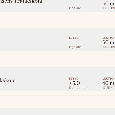
ens Trafikskola
—
40
m
Inga ännu
16,50 kr
BETYG
LEKTIO
—
50
m
Inga ännu
13,20 kr
BETYG
LEKTIO
ikskola
5.0
40
m
★
5
omdömen
17,25 kr