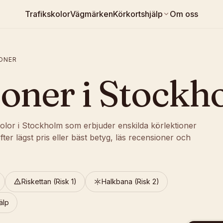
Trafikskolor
Vägmärken
Körkortshjälp
Om oss
ONER
ioner
i
Stockh
olor i Stockholm som erbjuder enskilda körlektioner
fter lägst pris eller bäst betyg, läs recensioner och
Riskettan (Risk 1)
Halkbana (Risk 2)
älp