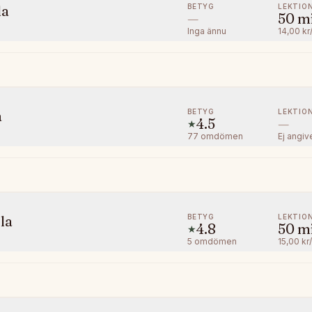
BETYG
LEKTIO
la
—
50
m
Inga ännu
14,00 kr
BETYG
LEKTIO
a
4.5
—
★
77
omdömen
Ej angiv
BETYG
LEKTIO
la
4.8
50
m
★
5
omdömen
15,00 kr