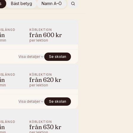
s
Bäst betyg
Namn A–Ö
NSLÄNGD
KÖRLEKTION
in
från
600 kr
/min
per lektion
Visa detaljer
Se skolan
NSLÄNGD
KÖRLEKTION
in
från
620 kr
/min
per lektion
Visa detaljer
Se skolan
NSLÄNGD
KÖRLEKTION
in
från
630 kr
/min
per lektion