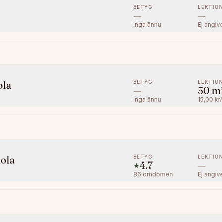
BETYG
LEKTIO
—
—
Inga ännu
Ej angiv
BETYG
LEKTIO
ola
—
50
m
Inga ännu
15,00 kr
BETYG
LEKTIO
kola
4.7
—
★
86
omdömen
Ej angiv