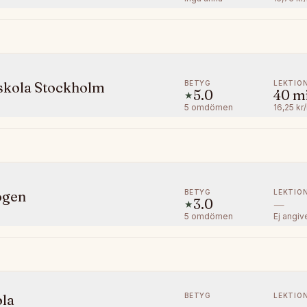
BETYG
LEKTIO
skola Stockholm
5.0
40
m
★
5
omdömen
16,25 kr
BETYG
LEKTIO
ogen
3.0
—
★
5
omdömen
Ej angiv
BETYG
LEKTIO
ola