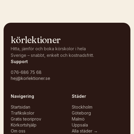
Öppna i OpenStreetMap →
körlektioner
Hitta, jämför och boka körskolor i hela
Sverige – snabbt, enkelt och kostnadsfritt.
Support
076-686 75 68
hej@korlektioner.se
Navigering
Städer
Startsidan
Stockholm
Trafikskolor
Göteborg
Gratis teoriprov
Malmö
Körkortshjälp
Uppsala
Om oss
Alla städer →