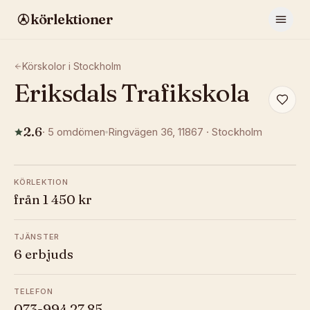
körlektioner
Körskolor i
Stockholm
Eriksdals Trafikskola
2.6
·
5
omdömen
Ringvägen 36
, 11867
·
Stockholm
KÖRLEKTION
från 1 450 kr
TJÄNSTER
6 erbjuds
TELEFON
073-994 27 85