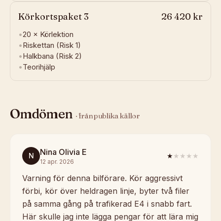
Körkortspaket 3
26 420 kr
•
20 ×
Körlektion
•
Riskettan (Risk 1)
•
Halkbana (Risk 2)
•
Teorihjälp
Omdömen
· från publika källor
Nina Olivia E
N
★
★★★★
12 apr. 2026
Varning för denna bilförare. Kör aggressivt
förbi, kör över heldragen linje, byter två filer
på samma gång på trafikerad E4 i snabb fart.
Här skulle jag inte lägga pengar för att lära mig