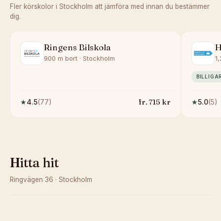
Fler körskolor i
Stockholm
att jämföra med innan du bestämmer
dig.
Ringens Bilskola
H
900 m bort · Stockholm
1
BILLIGA
fr.
715
kr
★
4.5
(
77
)
★
5.0
(
5
)
Hitta hit
Ringvägen 36
·
Stockholm
Kunde inte ladda karta