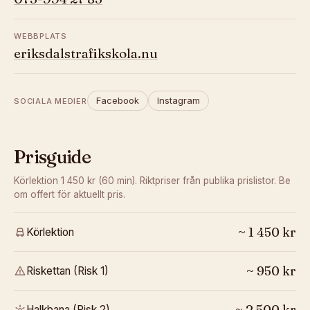
WEBBPLATS
eriksdalstrafikskola.nu
Facebook
Instagram
SOCIALA MEDIER
Prisguide
Körlektion 1 450 kr (60 min).
Riktpriser från publika prislistor. Be
om offert för aktuellt pris.
~
1 450
kr
Körlektion
~
950
kr
Riskettan (Risk 1)
~
2 500
kr
Halkbana (Risk 2)