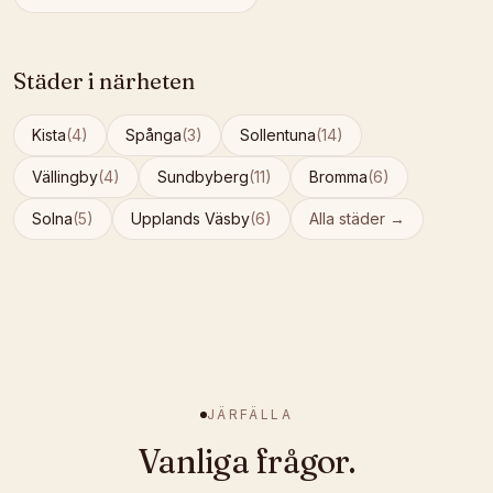
Städer i närheten
Kista
(
4
)
Spånga
(
3
)
Sollentuna
(
14
)
Vällingby
(
4
)
Sundbyberg
(
11
)
Bromma
(
6
)
Solna
(
5
)
Upplands Väsby
(
6
)
Alla städer →
JÄRFÄLLA
Vanliga frågor.