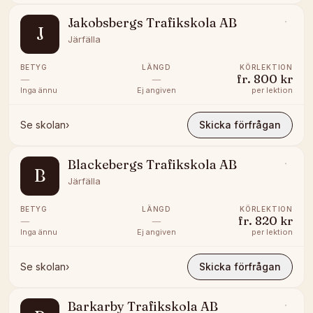
Jakobsbergs Trafikskola AB
J
Järfälla
BETYG
LÄNGD
KÖRLEKTION
—
—
fr.
800 kr
Inga ännu
Ej angiven
per lektion
Se skolan
›
Skicka förfrågan
Blackebergs Trafikskola AB
B
Järfälla
BETYG
LÄNGD
KÖRLEKTION
—
—
fr.
820 kr
Inga ännu
Ej angiven
per lektion
Se skolan
›
Skicka förfrågan
Barkarby Trafikskola AB