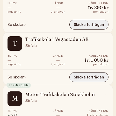
BETYG
LÄNGD
KÖRLEKTION
—
—
fr.
890 kr
Inga ännu
Ej angiven
per lektion
Se skolan
›
Skicka förfrågan
Trafikskola i Vegastaden AB
T
Järfälla
BETYG
LÄNGD
KÖRLEKTION
—
—
fr.
1 050 kr
Inga ännu
Ej angiven
per lektion
Se skolan
›
Skicka förfrågan
STR-MEDLEM
Motor Trafikskola i Stockholm
M
Järfälla
BETYG
LÄNGD
KÖRLEKTION
5.0
—
Erbjuds ej
★