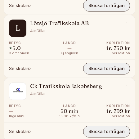
Se skolan
›
Skicka förfrågan
Lötsjö Trafikskola AB
L
Järfälla
BETYG
LÄNGD
KÖRLEKTION
5.0
—
fr.
750 kr
★
3
omdömen
Ej angiven
per lektion
Se skolan
›
Skicka förfrågan
Ck Trafikskola Jakobsberg
Järfälla
BETYG
LÄNGD
KÖRLEKTION
—
50
min
fr.
799 kr
Inga ännu
15,98 kr/min
per lektion
Se skolan
›
Skicka förfrågan