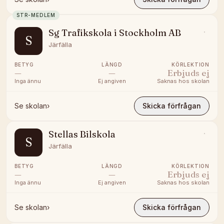
STR-MEDLEM
Sg Trafikskola i Stockholm AB
S
Järfälla
BETYG
LÄNGD
KÖRLEKTION
—
—
Erbjuds ej
Inga ännu
Ej angiven
Saknas hos skolan
Se skolan
›
Skicka förfrågan
Stellas Bilskola
S
Järfälla
BETYG
LÄNGD
KÖRLEKTION
—
—
Erbjuds ej
Inga ännu
Ej angiven
Saknas hos skolan
Se skolan
›
Skicka förfrågan