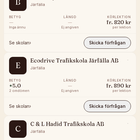
B
Järfälla
BETYG
LÄNGD
KÖRLEKTION
—
—
fr.
820 kr
Inga ännu
Ej angiven
per lektion
Se skolan
›
Skicka förfrågan
Ecodrive Trafikskola Järfälla AB
E
Järfälla
BETYG
LÄNGD
KÖRLEKTION
5.0
—
fr.
890 kr
★
2
omdömen
Ej angiven
per lektion
Se skolan
›
Skicka förfrågan
C & L Hadid Trafikskola AB
C
Järfälla