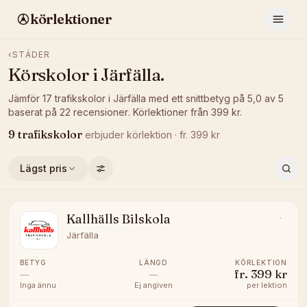
körlektioner
‹
STÄDER
Körskolor i
Järfälla
.
Jämför
17
trafikskolor
i
Järfälla
med ett snittbetyg på
5,0
av 5
baserat på
22
recensioner
.
Körlektioner från
399
kr.
9
trafikskolor
erbjuder
körlektion
· fr.
399
kr
Lägst pris
Kallhälls Bilskola
Järfälla
BETYG
LÄNGD
KÖRLEKTION
—
—
fr.
399 kr
Inga ännu
Ej angiven
per lektion