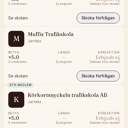
5
omdömen
Ej angiven
Saknas hos skolan
Se skolan
›
Skicka förfrågan
Muffis Trafikskola
M
Järfälla
BETYG
LÄNGD
KÖRLEKTION
5.0
—
Erbjuds ej
★
2
omdömen
Ej angiven
Saknas hos skolan
Se skolan
›
Skicka förfrågan
STR-MEDLEM
Körkortsnyckeln trafikskola AB
K
Järfälla
BETYG
LÄNGD
KÖRLEKTION
5.0
—
Erbjuds ej
★
5
omdömen
Ej angiven
Saknas hos skolan