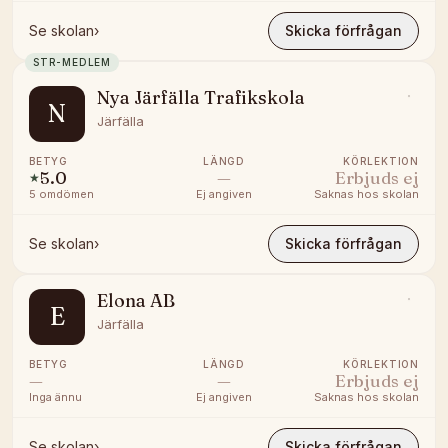
Se skolan
›
Skicka förfrågan
STR-MEDLEM
Nya Järfälla Trafikskola
N
Järfälla
BETYG
LÄNGD
KÖRLEKTION
5.0
—
Erbjuds ej
★
5
omdömen
Ej angiven
Saknas hos skolan
Se skolan
›
Skicka förfrågan
Elona AB
E
Järfälla
BETYG
LÄNGD
KÖRLEKTION
—
—
Erbjuds ej
Inga ännu
Ej angiven
Saknas hos skolan
Se skolan
›
Skicka förfrågan