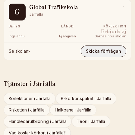
Global Trafikskola
G
Järfälla
BETYG
LÄNGD
KÖRLEKTION
—
—
Erbjuds ej
Inga ännu
Ej angiven
Saknas hos skolan
Se skolan
›
Skicka förfrågan
Tjänster i
Järfälla
Körlektioner
i
Järfälla
B-körkortspaket
i
Järfälla
Riskettan
i
Järfälla
Halkbana
i
Järfälla
Handledarutbildning
i
Järfälla
Teori
i
Järfälla
Vad kostar körkort i
Järfälla
?