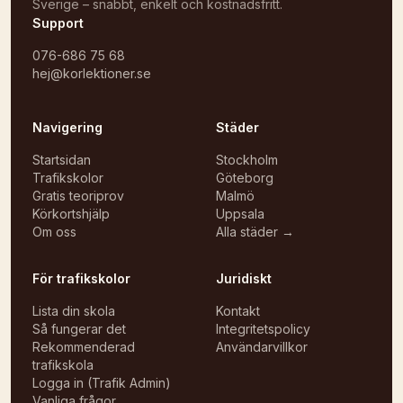
Sverige – snabbt, enkelt och kostnadsfritt.
Support
076-686 75 68
hej@korlektioner.se
Navigering
Städer
Startsidan
Stockholm
Trafikskolor
Göteborg
Gratis teoriprov
Malmö
Körkortshjälp
Uppsala
Om oss
Alla städer →
För trafikskolor
Juridiskt
Lista din skola
Kontakt
Så fungerar det
Integritetspolicy
Rekommenderad
Användarvillkor
trafikskola
Logga in (Trafik Admin)
Vanliga frågor