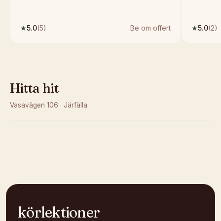
★
5.0
(
5
)
Be om offert
★
5.0
(
2
)
Hitta hit
Vasavägen 106
·
Järfälla
Kunde inte ladda karta
Öppna i OpenStreetMap →
körlektioner