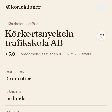
körlektioner
Körskolor i
Järfälla
Körkortsnyckeln
trafikskola AB
5.0
·
5
omdömen
Vasavägen 106
, 17752
·
Järfälla
KÖRLEKTION
Be om offert
TJÄNSTER
1 erbjuds
TELEFON