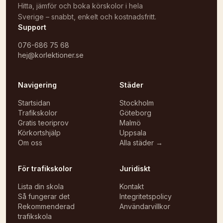
Hitta, jämför och boka körskolor i hela
Sverige – snabbt, enkelt och kostnadsfritt.
Support
076-686 75 68
hej@korlektioner.se
Navigering
Städer
Startsidan
Stockholm
Trafikskolor
Göteborg
Gratis teoriprov
Malmö
Körkortshjälp
Uppsala
Om oss
Alla städer →
För trafikskolor
Juridiskt
Lista din skola
Kontakt
Så fungerar det
Integritetspolicy
Rekommenderad
Användarvillkor
trafikskola