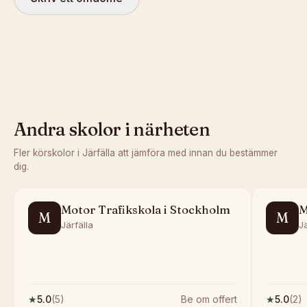
Andra skolor i närheten
Fler körskolor i
Järfälla
att jämföra med innan du bestämmer
dig.
Motor Trafikskola i Stockholm
M
M
M
Järfälla
Jä
★
5.0
(
5
)
Be om offert
★
5.0
(
2
)