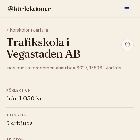
körlektioner
Körskolor i
Järfälla
Trafikskola i
Vegastaden AB
Inga publika omdömen ännu
box 6027
, 17506
·
Järfälla
KÖRLEKTION
från 1 050 kr
TJÄNSTER
5 erbjuds
TELEFON