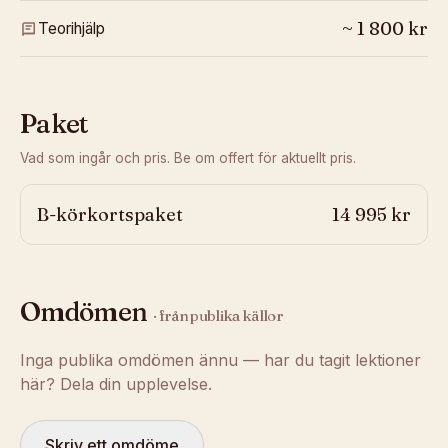
~
1 800
kr
Teorihjälp
Paket
Vad som ingår och pris. Be om offert för aktuellt pris.
B-körkortspaket
14 995 kr
Omdömen
· från publika källor
Inga publika omdömen ännu — har du tagit lektioner
här? Dela din upplevelse.
Skriv ett omdöme