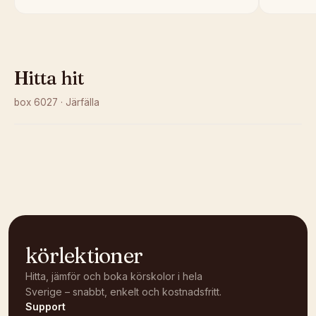
Hitta hit
box 6027
·
Järfälla
Kunde inte ladda karta
Öppna i OpenStreetMap →
körlektioner
Hitta, jämför och boka körskolor i hela
Sverige – snabbt, enkelt och kostnadsfritt.
Support