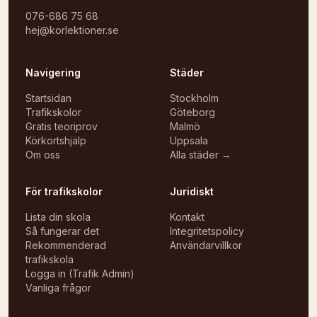
076-686 75 68
hej@korlektioner.se
Navigering
Städer
Startsidan
Stockholm
Trafikskolor
Göteborg
Gratis teoriprov
Malmö
Körkortshjälp
Uppsala
Om oss
Alla städer →
För trafikskolor
Juridiskt
Lista din skola
Kontakt
Så fungerar det
Integritetspolicy
Rekommenderad
Användarvillkor
trafikskola
Logga in (Trafik Admin)
Vanliga frågor