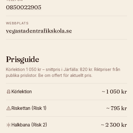
0850022905
WEBBPLATS
vegastadentrafikskola.se
Prisguide
Körlektion 1 050 kr – snittpris i Järfälla: 820 kr.
Riktpriser från
publika prislistor. Be om offert för aktuellt pris.
~
1 050
kr
Körlektion
~
795
kr
Riskettan (Risk 1)
~
2 300
kr
Halkbana (Risk 2)