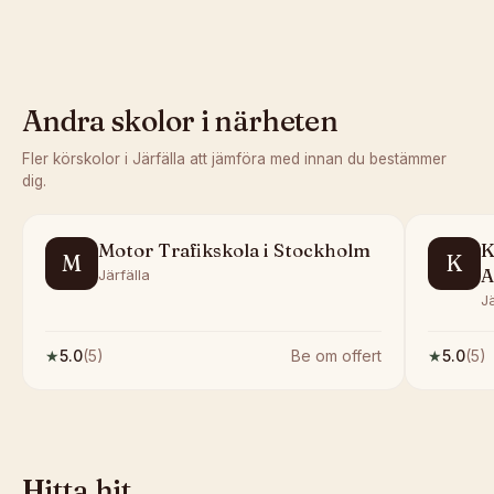
Andra skolor i närheten
Fler körskolor i
Järfälla
att jämföra med innan du bestämmer
dig.
Motor Trafikskola i Stockholm
K
M
K
A
Järfälla
Jä
★
5.0
(
5
)
Be om offert
★
5.0
(
5
)
Hitta hit