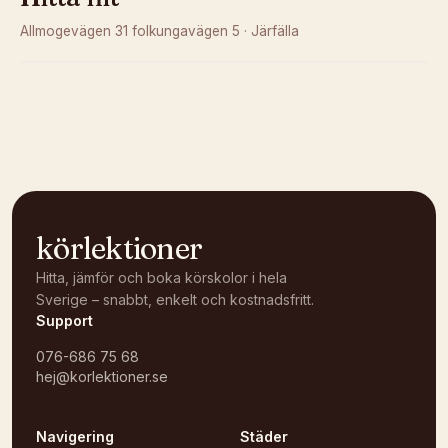
Allmogevägen 31 folkungavägen 5
·
Järfälla
Kunde inte ladda karta
Öppna i OpenStreetMap →
körlektioner
Hitta, jämför och boka körskolor i hela
Sverige – snabbt, enkelt och kostnadsfritt.
Support
076-686 75 68
hej@korlektioner.se
Navigering
Städer