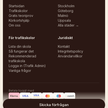
Startsidan
Stockholm
Trafikskolor
Göteborg
Gratis teoriprov
Malmö
Körkortshjälp
Uppsala
Om oss
Alla städer →
För trafikskolor
Juridiskt
Lista din skola
Kontakt
Så fungerar det
Integritetspolicy
Rekommenderad
Användarvillkor
trafikskola
Logga in (Trafik Admin)
Vanliga frågor
Betala tryggt med
VISA
VISA
Klarna.
swish
ELECTRON
©
2026
Körlektioner
Skicka förfrågan