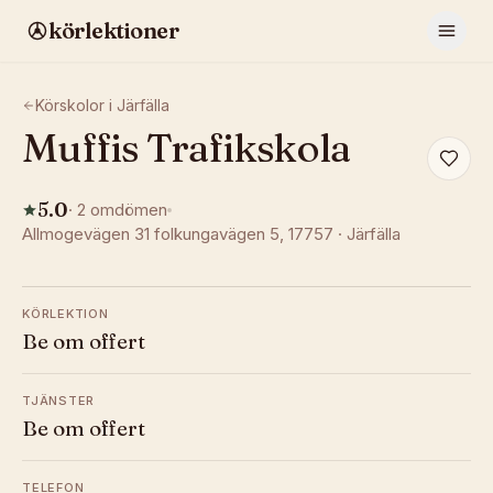
körlektioner
Körskolor i
Järfälla
Muffis Trafikskola
5.0
·
2
omdömen
Allmogevägen 31 folkungavägen 5
, 17757
·
Järfälla
KÖRLEKTION
Be om offert
TJÄNSTER
Be om offert
TELEFON