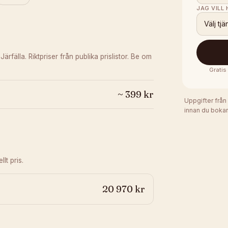
JAG VILL
Välj tjä
 Järfälla.
Riktpriser från publika prislistor. Be om
Gratis
~
399
kr
Uppgifter från
innan du bokar
lt pris.
20 970 kr