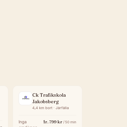
Ck Trafikskola
Jakobsberg
4,4 km bort · Järfälla
fr.
799
kr
Inga
/
50
min