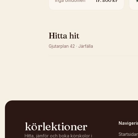
fr.
800
kr
Inga omdömen
Hitta hit
Gjutarplan 42
·
Järfälla
Kunde inte ladda karta
Öppna i OpenStreetMap →
körlektioner
Navigeri
Startsida
Hitta, jämför och boka körskolor i