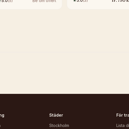
fr.
750
k
★
5.0
(
3
)
★
5.0
(
5
)
Be om offert
ng
Städer
För tr
n
Stockholm
Lista d