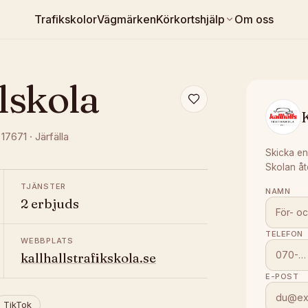
Trafikskolor
Vägmärken
Körkortshjälp
Om oss
lskola
K
, 17671
·
Järfälla
Skicka en
Skolan åt
TJÄNSTER
NAMN
2 erbjuds
TELEFON
WEBBPLATS
kallhallstrafikskola.se
E-POST
TikTok