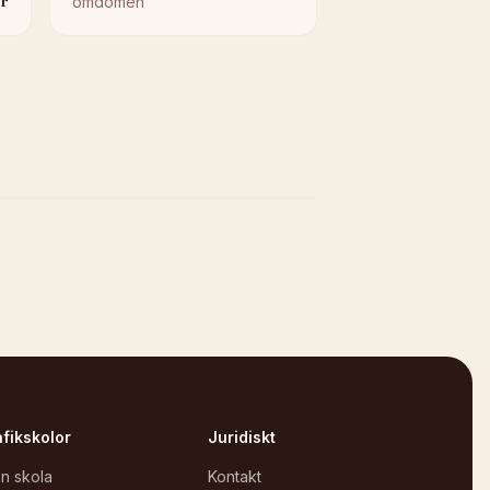
r
omdömen
afikskolor
Juridiskt
in skola
Kontakt