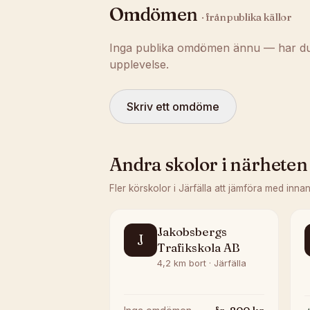
Omdömen
· från publika källor
Inga publika omdömen ännu — har du t
upplevelse.
Skriv ett omdöme
Andra skolor i närheten
Fler körskolor i
Järfälla
att jämföra med innan
Jakobsbergs
J
Trafikskola AB
4,2 km bort · Järfälla