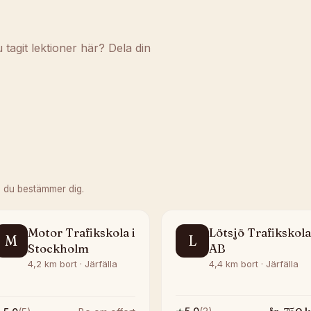
agit lektioner här? Dela din
 du bestämmer dig.
Motor Trafikskola i
Lötsjö Trafikskola
M
L
Stockholm
AB
4,2 km bort · Järfälla
4,4 km bort · Järfälla