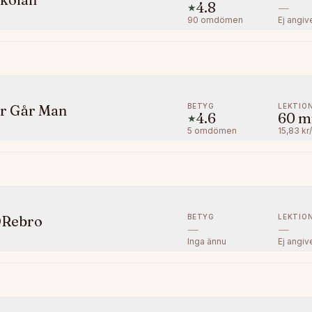
4.8
—
★
90
omdömen
Ej angiv
BETYG
LEKTIO
är Går Man
4.6
60
m
★
5
omdömen
15,83 kr
BETYG
LEKTIO
ÖRebro
—
—
Inga ännu
Ej angiv