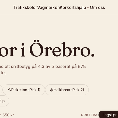
Trafikskolor
Vägmärken
Körkortshjälp
Om oss
or i
Örebro
.
d ett snittbetyg på
4,3
av 5
baserat på
878
kr.
Riskettan (Risk 1)
Halkbana (Risk 2)
älp
Lägst pri
fr.
650
kr
SORTERA