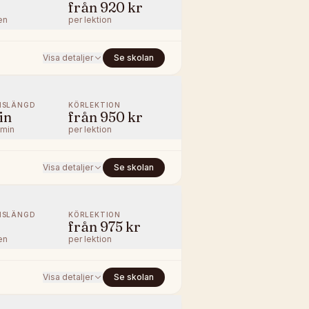
från
920 kr
en
per lektion
Visa detaljer
Se skolan
NSLÄNGD
KÖRLEKTION
in
från
950 kr
/min
per lektion
Visa detaljer
Se skolan
NSLÄNGD
KÖRLEKTION
från
975 kr
en
per lektion
Visa detaljer
Se skolan