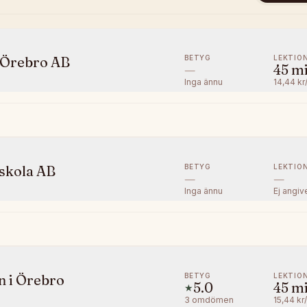
BETYG
LEKTIO
i Örebro AB
—
45
m
Inga ännu
14,44 kr
BETYG
LEKTIO
kskola AB
—
—
Inga ännu
Ej angiv
BETYG
LEKTIO
n i Örebro
5.0
45
m
★
3
omdömen
15,44 kr