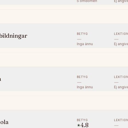
5
omdömen
Ej angiv
BETYG
LEKTIO
bildningar
—
—
Inga ännu
Ej angiv
BETYG
LEKTIO
a
—
—
Inga ännu
Ej angiv
BETYG
LEKTIO
kola
4.8
—
★