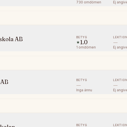
730
omdömen
Ej angiv
BETYG
LEKTIO
skola AB
1.0
—
★
1
omdömen
Ej angiv
BETYG
LEKTIO
 AB
—
—
Inga ännu
Ej angiv
BETYG
LEKTIO
skolan