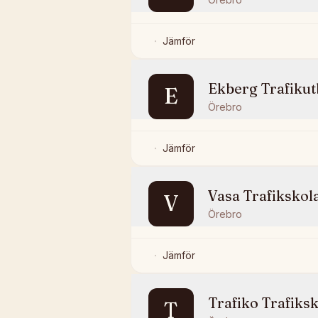
Jämför
Ekberg Trafikut
E
Örebro
Jämför
Vasa Trafikskol
V
Örebro
Jämför
Trafiko Trafiks
T