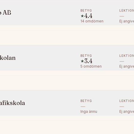
BETYG
LEKTIO
o AB
4.4
—
★
14
omdömen
Ej angiv
BETYG
LEKTIO
skolan
3.4
—
★
5
omdömen
Ej angiv
BETYG
LEKTIO
afikskola
—
—
Inga ännu
Ej angiv