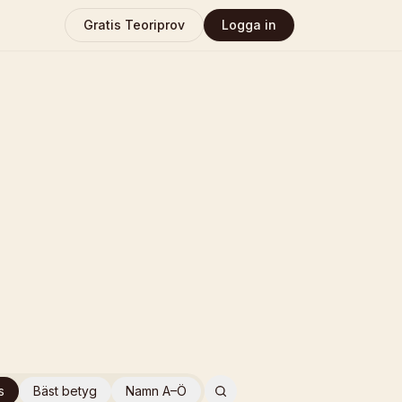
Gratis Teoriprov
Logga in
s
Bäst betyg
Namn A–Ö