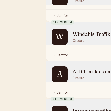
Örebro
Jämför
STR-MEDLEM
Windahls Trafik
W
Örebro
Jämför
A-D Trafikskola
A
Örebro
Jämför
STR-MEDLEM
Intensiva trafik