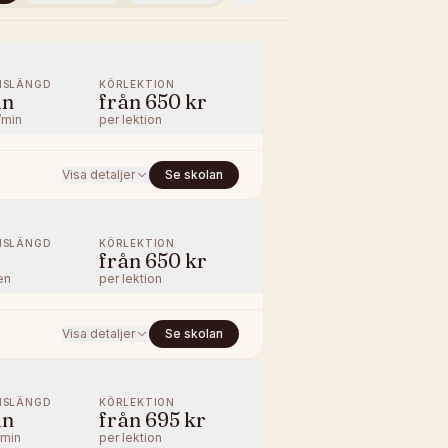
NSLÄNGD
KÖRLEKTION
in
från
650 kr
/min
per lektion
Visa detaljer
Se skolan
NSLÄNGD
KÖRLEKTION
från
650 kr
en
per lektion
Visa detaljer
Se skolan
NSLÄNGD
KÖRLEKTION
in
från
695 kr
/min
per lektion