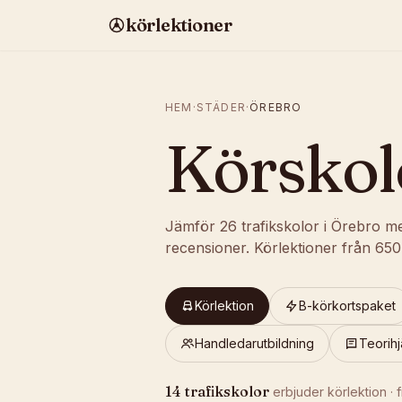
körlektioner
HEM
·
STÄDER
·
ÖREBRO
Körskol
Jämför
26
trafikskolor
i
Örebro
me
recensioner
.
Körlektioner från
650
Körlektion
B-körkortspaket
Handledarutbildning
Teorihj
14
trafikskolor
erbjuder
körlektion
· 