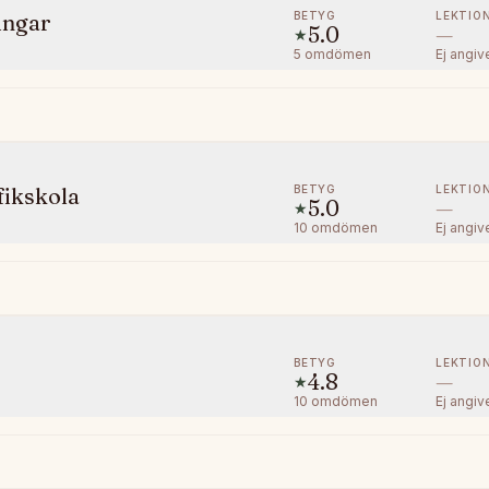
BETYG
LEKTIO
ingar
5.0
—
★
5
omdömen
Ej angiv
BETYG
LEKTIO
fikskola
5.0
—
★
10
omdömen
Ej angiv
BETYG
LEKTIO
4.8
—
★
10
omdömen
Ej angiv