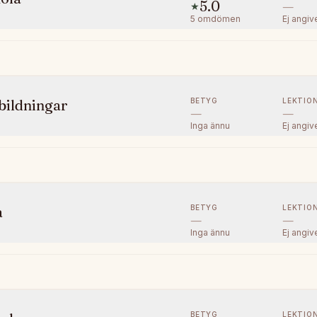
5.0
—
★
5
omdömen
Ej angiv
BETYG
LEKTIO
bildningar
—
—
Inga ännu
Ej angiv
BETYG
LEKTIO
a
—
—
Inga ännu
Ej angiv
BETYG
LEKTIO