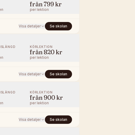
från
799 kr
en
per lektion
Visa detaljer
Se skolan
NSLÄNGD
KÖRLEKTION
från
820 kr
en
per lektion
Visa detaljer
Se skolan
NSLÄNGD
KÖRLEKTION
från
900 kr
en
per lektion
Visa detaljer
Se skolan