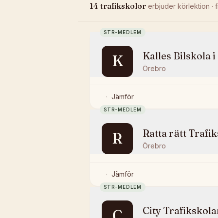
14
trafikskolor
erbjuder
körlektion
· 
STR-MEDLEM
Kalles Bilskola 
K
Örebro
Jämför
STR-MEDLEM
Ratta rätt Trafi
R
Örebro
Jämför
STR-MEDLEM
City Trafikskola
C