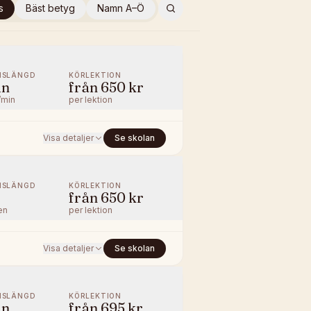
s
Bäst betyg
Namn A–Ö
NSLÄNGD
KÖRLEKTION
in
från
650 kr
/min
per lektion
Visa detaljer
Se skolan
NSLÄNGD
KÖRLEKTION
från
650 kr
en
per lektion
Visa detaljer
Se skolan
NSLÄNGD
KÖRLEKTION
in
från
695 kr