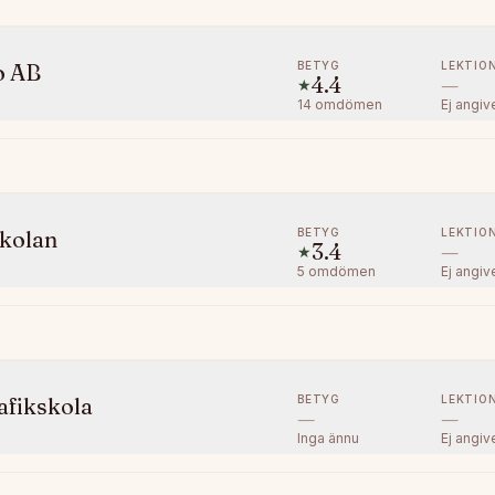
BETYG
LEKTIO
o AB
4.4
—
★
14
omdömen
Ej angiv
BETYG
LEKTIO
skolan
3.4
—
★
5
omdömen
Ej angiv
BETYG
LEKTIO
afikskola
—
—
Inga ännu
Ej angiv