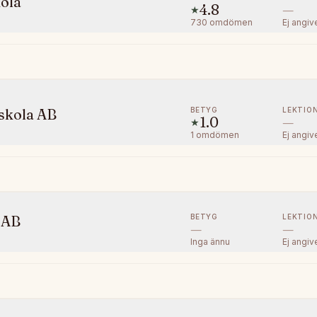
kola
4.8
—
★
730
omdömen
Ej angiv
BETYG
LEKTIO
skola AB
1.0
—
★
1
omdömen
Ej angiv
BETYG
LEKTIO
 AB
—
—
Inga ännu
Ej angiv