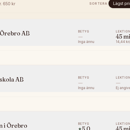
Lägst pri
fr.
650
kr
SORTERA
BETYG
LEKTIO
i Örebro AB
—
45
m
Inga ännu
14,44 kr
BETYG
LEKTIO
kskola AB
—
—
Inga ännu
Ej angiv
BETYG
LEKTIO
n i Örebro
5.0
45
m
★