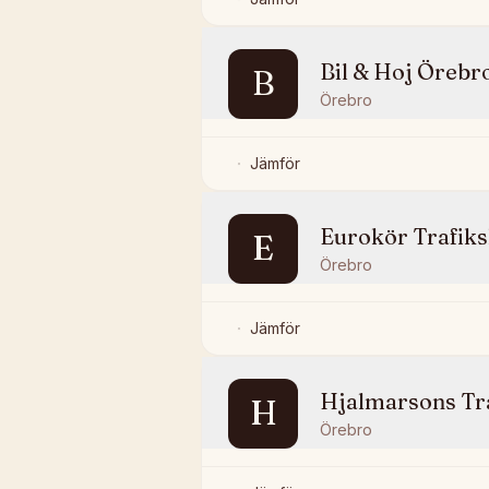
Bil & Hoj Örebr
B
Örebro
Jämför
Eurokör Trafik
E
Örebro
Jämför
Hjalmarsons Tr
H
Örebro