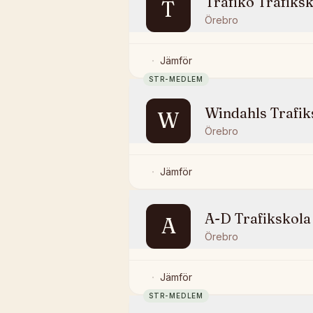
Trafiko Trafiks
T
Örebro
Jämför
STR-MEDLEM
Windahls Trafik
W
Örebro
Jämför
A-D Trafikskola
A
Örebro
Jämför
STR-MEDLEM