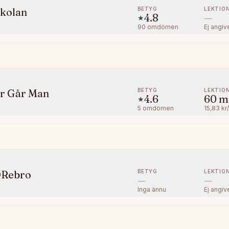
BETYG
LEKTIO
skolan
4.8
—
★
90
omdömen
Ej angiv
BETYG
LEKTIO
är Går Man
4.6
60
m
★
5
omdömen
15,83 kr
BETYG
LEKTIO
ÖRebro
—
—
Inga ännu
Ej angiv