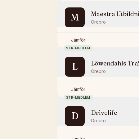
Maestra Utbildn
M
Örebro
Jämför
STR-MEDLEM
Löwendahls Tra
L
Örebro
Jämför
STR-MEDLEM
Drivelife
D
Örebro
Jämför