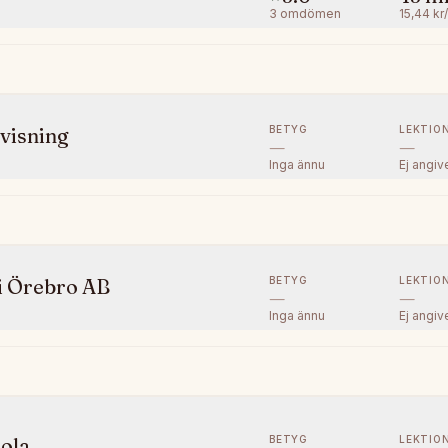
3
omdömen
15,44 kr
BETYG
LEKTIO
visning
—
—
Inga ännu
Ej angiv
BETYG
LEKTIO
 i Örebro AB
—
—
Inga ännu
Ej angiv
BETYG
LEKTIO
ola