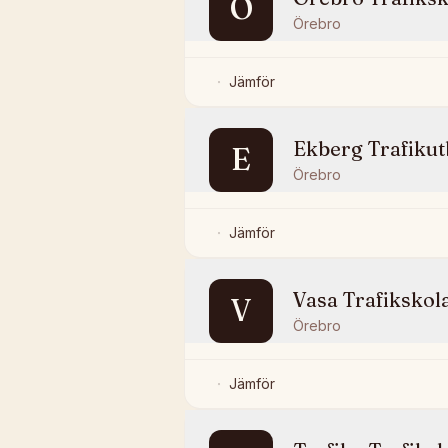
Ö
Örebro
Jämför
Ekberg Trafikut
E
Örebro
Jämför
Vasa Trafikskol
V
Örebro
Jämför