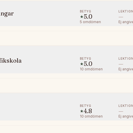
BETYG
LEKTIO
ingar
5.0
—
★
5
omdömen
Ej angiv
BETYG
LEKTIO
fikskola
5.0
—
★
10
omdömen
Ej angiv
BETYG
LEKTIO
4.8
—
★
10
omdömen
Ej angiv