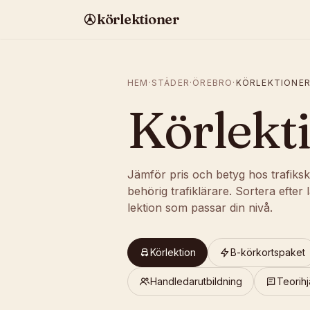
körlektioner
HEM
·
STÄDER
·
ÖREBRO
·
KÖRLEKTIONE
Körlekt
Jämför pris och betyg hos trafiks
behörig trafiklärare. Sortera efter 
lektion som passar din nivå.
Körlektion
B-körkortspaket
Handledarutbildning
Teorihj