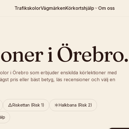
Trafikskolor
Vägmärken
Körkortshjälp
Om oss
R
ioner
i
Örebro
.
kolor i Örebro som erbjuder enskilda körlektioner med
lägst pris eller bäst betyg, läs recensioner och välj en
Riskettan (Risk 1)
Halkbana (Risk 2)
älp