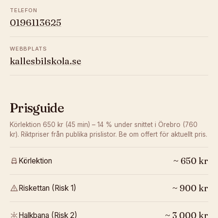
TELEFON
0196113625
WEBBPLATS
kallesbilskola.se
Prisguide
Körlektion 650 kr (45 min) – 14 % under snittet i Örebro (760
kr).
Riktpriser från publika prislistor. Be om offert för aktuellt pris.
~
650
kr
Körlektion
~
900
kr
Riskettan (Risk 1)
~
3 000
kr
Halkbana (Risk 2)