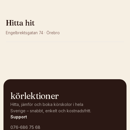
Hitta hit
Engelbrektsgatan 74
·
Örebro
Kunde inte ladda karta
Öppna i OpenStreetMap →
körlektioner
Hitta, jämför och boka körskolor i hela
Sverige – snabbt, enkelt och kostnadsfritt.
Support
076-686 75 68