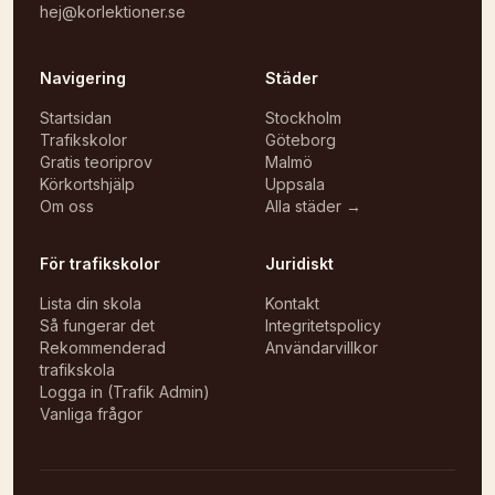
hej@korlektioner.se
Navigering
Städer
Startsidan
Stockholm
Trafikskolor
Göteborg
Gratis teoriprov
Malmö
Körkortshjälp
Uppsala
Om oss
Alla städer →
För trafikskolor
Juridiskt
Lista din skola
Kontakt
Så fungerar det
Integritetspolicy
Rekommenderad
Användarvillkor
trafikskola
Logga in (Trafik Admin)
Vanliga frågor