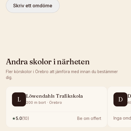
Skriv ett omdöme
Andra skolor i närheten
Fler körskolor i
Örebro
att jämföra med innan du bestämmer
dig.
Löwendahls Trafikskola
D
L
D
200 m bort · Örebro
4
Inga om
★
5.0
(
10
)
Be om offert