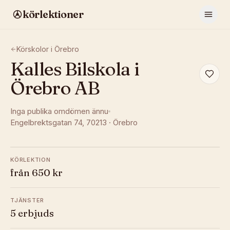
körlektioner
Körskolor i
Örebro
Kalles Bilskola i
Örebro AB
Inga publika omdömen ännu
Engelbrektsgatan 74
, 70213
·
Örebro
KÖRLEKTION
från 650 kr
TJÄNSTER
5 erbjuds