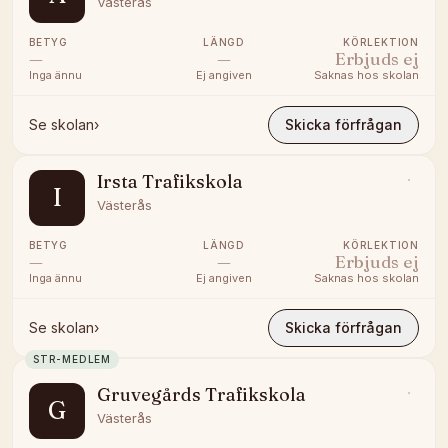
Västerås
BETYG
LÄNGD
KÖRLEKTION
—
—
Erbjuds ej
Inga ännu
Ej angiven
Saknas hos skolan
Se skolan
›
Skicka förfrågan
Irsta Trafikskola
I
Västerås
BETYG
LÄNGD
KÖRLEKTION
—
—
Erbjuds ej
Inga ännu
Ej angiven
Saknas hos skolan
Se skolan
›
Skicka förfrågan
STR-MEDLEM
Gruvegårds Trafikskola
G
Västerås