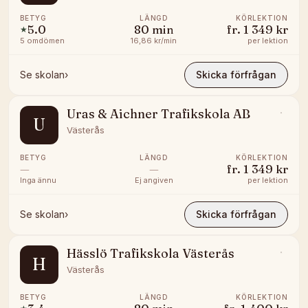
BETYG
LÄNGD
KÖRLEKTION
5.0
80
min
fr.
1 349 kr
★
5
omdömen
16,86 kr/min
per lektion
Se skolan
›
Skicka förfrågan
Uras & Aichner Trafikskola AB
U
Västerås
BETYG
LÄNGD
KÖRLEKTION
—
—
fr.
1 349 kr
Inga ännu
Ej angiven
per lektion
Se skolan
›
Skicka förfrågan
Hässlö Trafikskola Västerås
H
Västerås
BETYG
LÄNGD
KÖRLEKTION