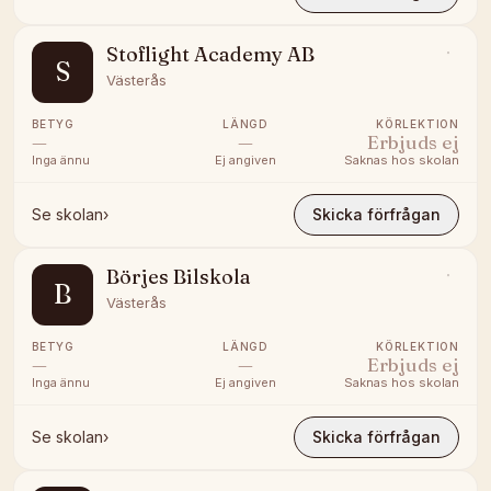
Stoflight Academy AB
S
Västerås
BETYG
LÄNGD
KÖRLEKTION
—
—
Erbjuds ej
Inga ännu
Ej angiven
Saknas hos skolan
Se skolan
›
Skicka förfrågan
Börjes Bilskola
B
Västerås
BETYG
LÄNGD
KÖRLEKTION
—
—
Erbjuds ej
Inga ännu
Ej angiven
Saknas hos skolan
Se skolan
›
Skicka förfrågan