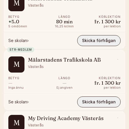
M
Västerås
BETYG
LÄNGD
KÖRLEKTION
5.0
80
min
fr.
1 300 kr
★
5
omdömen
16,25 kr/min
per lektion
Se skolan
›
Skicka förfrågan
STR-MEDLEM
Mälarstadens Trafikskola AB
M
Västerås
BETYG
LÄNGD
KÖRLEKTION
—
—
fr.
1 300 kr
Inga ännu
Ej angiven
per lektion
Se skolan
›
Skicka förfrågan
My Driving Academy Västerås
M
Västerås