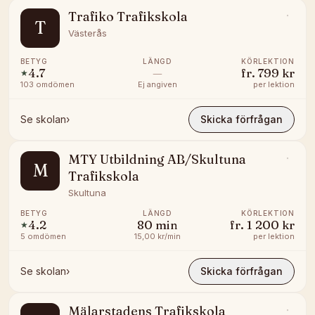
Trafiko Trafikskola
T
Västerås
BETYG
LÄNGD
KÖRLEKTION
4.7
—
fr.
799 kr
★
103
omdömen
Ej angiven
per lektion
Se skolan
›
Skicka förfrågan
MTY Utbildning AB/Skultuna
M
Trafikskola
Skultuna
BETYG
LÄNGD
KÖRLEKTION
4.2
80
min
fr.
1 200 kr
★
5
omdömen
15,00 kr/min
per lektion
Se skolan
›
Skicka förfrågan
Mälarstadens Trafikskola