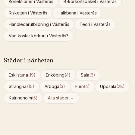
Körlektioner
i
Västerås
B-körkortspaket
i
Västerås
Riskettan
i
Västerås
Halkbana
i
Västerås
Handledarutbildning
i
Västerås
Teori
i
Västerås
Vad kostar körkort i
Västerås
?
Städer i närheten
Eskilstuna
(
19
)
Enköping
(
4
)
Sala
(
6
)
Strängnäs
(
5
)
Arboga
(
3
)
Flen
(
4
)
Uppsala
(
28
)
Katrineholm
(
5
)
Alla städer →