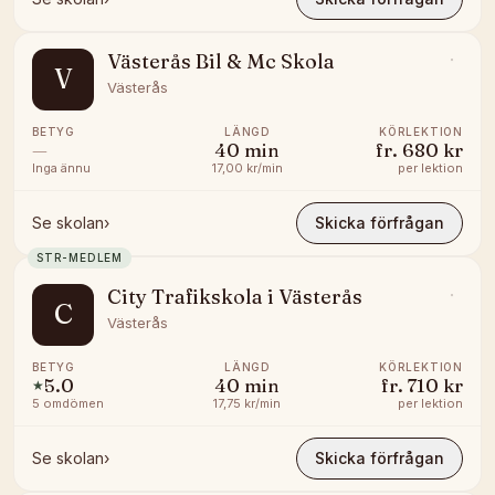
Västerås Bil & Mc Skola
V
Västerås
BETYG
LÄNGD
KÖRLEKTION
—
40
min
fr.
680 kr
Inga ännu
17,00 kr/min
per lektion
Se skolan
›
Skicka förfrågan
STR-MEDLEM
City Trafikskola i Västerås
C
Västerås
BETYG
LÄNGD
KÖRLEKTION
5.0
40
min
fr.
710 kr
★
5
omdömen
17,75 kr/min
per lektion
Se skolan
›
Skicka förfrågan