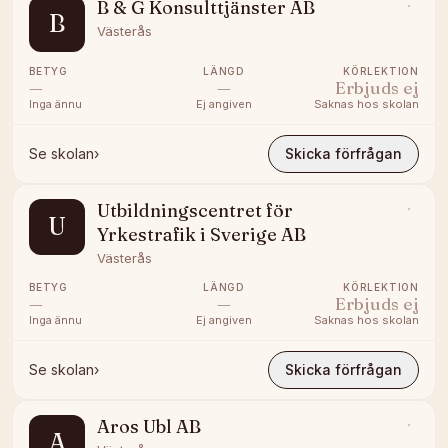
B & G Konsulttjänster AB
B
Västerås
BETYG
LÄNGD
KÖRLEKTION
—
—
Erbjuds ej
Inga ännu
Ej angiven
Saknas hos skolan
Se skolan
›
Skicka förfrågan
Utbildningscentret för
U
Yrkestrafik i Sverige AB
Västerås
BETYG
LÄNGD
KÖRLEKTION
—
—
Erbjuds ej
Inga ännu
Ej angiven
Saknas hos skolan
Se skolan
›
Skicka förfrågan
Aros Ubl AB
A