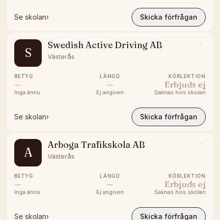
Se skolan
›
Skicka förfrågan
Swedish Active Driving AB
S
Västerås
BETYG
LÄNGD
KÖRLEKTION
—
—
Erbjuds ej
Inga ännu
Ej angiven
Saknas hos skolan
Se skolan
›
Skicka förfrågan
Arboga Trafikskola AB
A
Västerås
BETYG
LÄNGD
KÖRLEKTION
—
—
Erbjuds ej
Inga ännu
Ej angiven
Saknas hos skolan
Se skolan
›
Skicka förfrågan