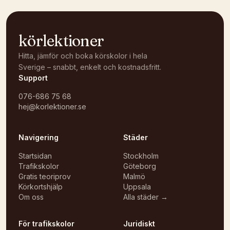
körlektioner
Hitta, jämför och boka körskolor i hela
Sverige – snabbt, enkelt och kostnadsfritt.
Support
076-686 75 68
hej@korlektioner.se
Navigering
Städer
Startsidan
Stockholm
Trafikskolor
Göteborg
Gratis teoriprov
Malmö
Körkortshjälp
Uppsala
Om oss
Alla städer →
För trafikskolor
Juridiskt