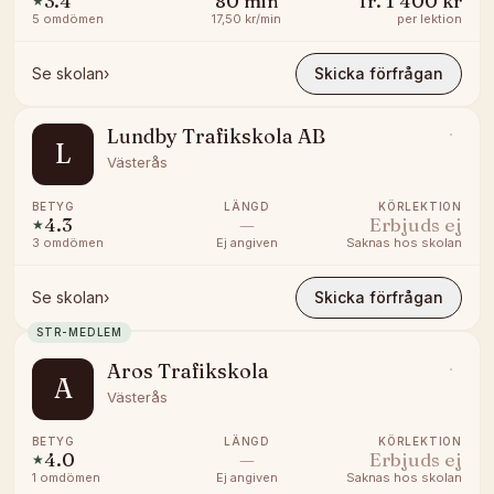
3.4
80
min
fr.
1 400 kr
★
5
omdömen
17,50 kr/min
per lektion
Se skolan
›
Skicka förfrågan
Lundby Trafikskola AB
L
Västerås
BETYG
LÄNGD
KÖRLEKTION
4.3
—
Erbjuds ej
★
3
omdömen
Ej angiven
Saknas hos skolan
Se skolan
›
Skicka förfrågan
STR-MEDLEM
Aros Trafikskola
A
Västerås
BETYG
LÄNGD
KÖRLEKTION
4.0
—
Erbjuds ej
★
1
omdömen
Ej angiven
Saknas hos skolan