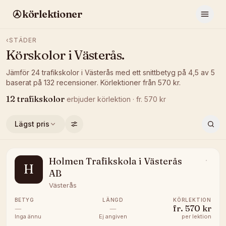
körlektioner
‹
STÄDER
Körskolor i
Västerås
.
Jämför
24
trafikskolor
i
Västerås
med ett snittbetyg på
4,5
av 5
baserat på
132
recensioner
.
Körlektioner från
570
kr.
12
trafikskolor
erbjuder
körlektion
· fr.
570
kr
Lägst pris
Holmen Trafikskola i Västerås
H
AB
Västerås
BETYG
LÄNGD
KÖRLEKTION
—
—
fr.
570 kr
Inga ännu
Ej angiven
per lektion