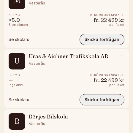
M
Västerås
BETYG
B-KÖRKORTSPAKET
5.0
fr.
22 499 kr
★
5
omdömen
per
Paket
Se skolan
›
Skicka förfrågan
Uras & Aichner Trafikskola AB
U
Västerås
BETYG
B-KÖRKORTSPAKET
—
fr.
22 499 kr
Inga ännu
per
Paket
Se skolan
›
Skicka förfrågan
Börjes Bilskola
B
Västerås