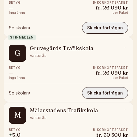
BETYG
B-KÖRKORTSPAKET
—
fr.
26 090 kr
Inga ännu
per
Paket
Se skolan
›
Skicka förfrågan
STR-MEDLEM
Gruvegårds Trafikskola
G
Västerås
BETYG
B-KÖRKORTSPAKET
—
fr.
26 090 kr
Inga ännu
per
Paket
Se skolan
›
Skicka förfrågan
Mälarstadens Trafikskola
M
Västerås
BETYG
B-KÖRKORTSPAKET
5.0
fr.
30 300 kr
★