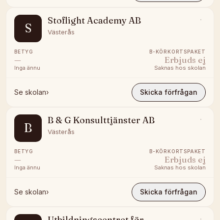
Stoflight Academy AB
S
Västerås
BETYG
B-KÖRKORTSPAKET
—
Erbjuds ej
Inga ännu
Saknas hos skolan
Se skolan
›
Skicka förfrågan
B & G Konsulttjänster AB
B
Västerås
BETYG
B-KÖRKORTSPAKET
—
Erbjuds ej
Inga ännu
Saknas hos skolan
Se skolan
›
Skicka förfrågan
Utbildningscentret för