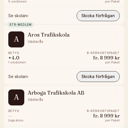
5
omdömen
per
Paket
Se skolan
›
Skicka förfrågan
STR-MEDLEM
Aros Trafikskola
A
Västerås
BETYG
B-KÖRKORTSPAKET
4.0
fr.
8 999 kr
★
1
omdömen
per
Paket
Se skolan
›
Skicka förfrågan
Arboga Trafikskola AB
A
Västerås
BETYG
B-KÖRKORTSPAKET
—
fr.
8 999 kr
Inga ännu
per
Paket