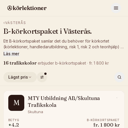
körlektioner
‹
VÄSTERÅS
B-körkortspaket
i
Västerås
.
Ett B-körkortspaket samlar det du behöver för körkortet
(körlektioner, handledarutbildning, risk 1, risk 2 och teorihjälp) till
ett fast pris. Jämför pris och betyg hos trafikskolor i Västerås
Läs mer
som erbjuder paket och hitta ett som passar dig.
16
trafikskolor
erbjuder
b-körkortspaket
· fr.
1 800
kr
Lägst pris
MTY Utbildning AB/Skultuna
M
Trafikskola
Skultuna
BETYG
B-KÖRKORTSPAKET
4.2
fr.
1 800 kr
★