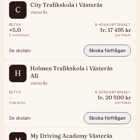
City Trafikskola i Västerås
C
Västerås
BETYG
B-KÖRKORTSPAKET
5.0
fr.
17 495 kr
★
5
omdömen
per
Paket
Se skolan
›
Skicka förfrågan
Holmen Trafikskola i Västerås
H
AB
Västerås
BETYG
B-KÖRKORTSPAKET
—
fr.
20 500 kr
Inga ännu
per
Paket
Se skolan
›
Skicka förfrågan
My Driving Academy Västerås