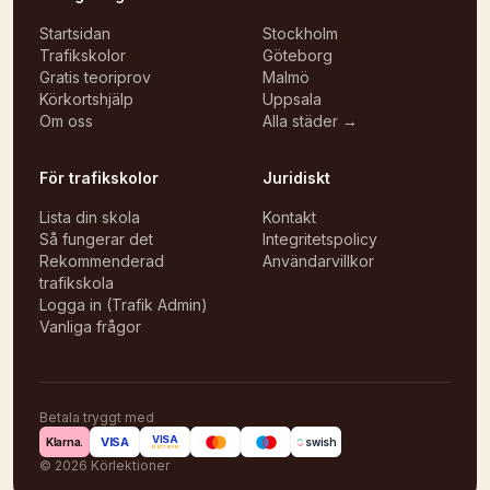
Startsidan
Stockholm
Trafikskolor
Göteborg
Gratis teoriprov
Malmö
Körkortshjälp
Uppsala
Om oss
Alla städer →
För trafikskolor
Juridiskt
Lista din skola
Kontakt
Så fungerar det
Integritetspolicy
Rekommenderad
Användarvillkor
trafikskola
Logga in (Trafik Admin)
Vanliga frågor
Betala tryggt med
VISA
VISA
Klarna.
swish
ELECTRON
©
2026
Körlektioner