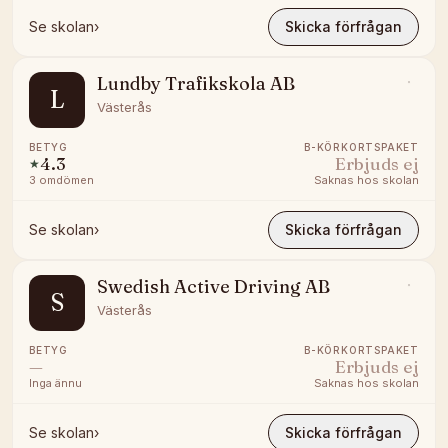
Se skolan
›
Skicka förfrågan
Lundby Trafikskola AB
L
Västerås
BETYG
B-KÖRKORTSPAKET
4.3
Erbjuds ej
★
3
omdömen
Saknas hos skolan
Se skolan
›
Skicka förfrågan
Swedish Active Driving AB
S
Västerås
BETYG
B-KÖRKORTSPAKET
—
Erbjuds ej
Inga ännu
Saknas hos skolan
Se skolan
›
Skicka förfrågan