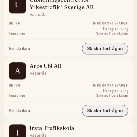
U
Yrkestrafik i Sverige AB
Västerås
BETYG
B-KÖRKORTSPAKET
—
Erbjuds ej
Inga ännu
Saknas hos skolan
Se skolan
›
Skicka förfrågan
Aros Ubl AB
A
Västerås
BETYG
B-KÖRKORTSPAKET
—
Erbjuds ej
Inga ännu
Saknas hos skolan
Se skolan
›
Skicka förfrågan
Irsta Trafikskola
I
Västerås