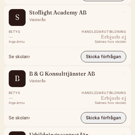
Stoflight Academy AB
S
Västerås
BETYG
HANDLEDARUTBILDNING
—
Erbjuds ej
Inga ännu
Saknas hos skolan
Se skolan
›
Skicka förfrågan
B & G Konsulttjänster AB
B
Västerås
BETYG
HANDLEDARUTBILDNING
—
Erbjuds ej
Inga ännu
Saknas hos skolan
Se skolan
›
Skicka förfrågan
Utbildningscentret för