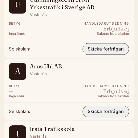
U
Yrkestrafik i Sverige AB
Västerås
BETYG
HANDLEDARUTBILDNING
—
Erbjuds ej
Inga ännu
Saknas hos skolan
Se skolan
›
Skicka förfrågan
Aros Ubl AB
A
Västerås
BETYG
HANDLEDARUTBILDNING
—
Erbjuds ej
Inga ännu
Saknas hos skolan
Se skolan
›
Skicka förfrågan
Irsta Trafikskola
I
Västerås