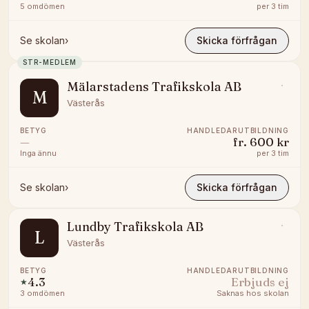
5
omdömen
per
3 tim
Se skolan
›
Skicka förfrågan
STR-MEDLEM
Mälarstadens Trafikskola AB
M
Västerås
BETYG
HANDLEDARUTBILDNING
—
fr.
600 kr
Inga ännu
per
3 tim
Se skolan
›
Skicka förfrågan
Lundby Trafikskola AB
L
Västerås
BETYG
HANDLEDARUTBILDNING
4.3
Erbjuds ej
★
3
omdömen
Saknas hos skolan