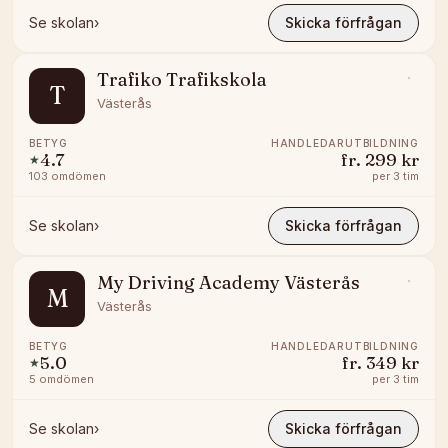
Se skolan
›
Skicka förfrågan
Trafiko Trafikskola
T
Västerås
BETYG
HANDLEDARUTBILDNING
4.7
fr.
299 kr
★
103
omdömen
per
3 tim
Se skolan
›
Skicka förfrågan
My Driving Academy Västerås
M
Västerås
BETYG
HANDLEDARUTBILDNING
5.0
fr.
349 kr
★
5
omdömen
per
3 tim
Se skolan
›
Skicka förfrågan