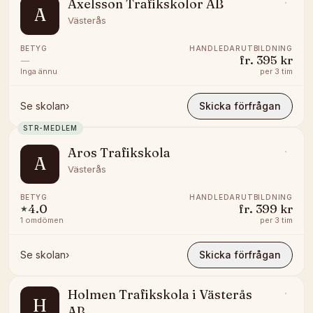
Axelsson Trafikskolor AB
A
Västerås
BETYG
HANDLEDARUTBILDNING
—
fr.
395 kr
Inga ännu
per
3 tim
Se skolan
›
Skicka förfrågan
STR-MEDLEM
Aros Trafikskola
A
Västerås
BETYG
HANDLEDARUTBILDNING
4.0
fr.
399 kr
★
1
omdömen
per
3 tim
Se skolan
›
Skicka förfrågan
Holmen Trafikskola i Västerås
H
AB