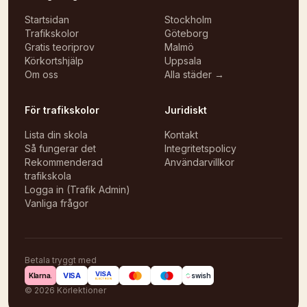
Startsidan
Stockholm
Trafikskolor
Göteborg
Gratis teoriprov
Malmö
Körkortshjälp
Uppsala
Om oss
Alla städer →
För trafikskolor
Juridiskt
Lista din skola
Kontakt
Så fungerar det
Integritetspolicy
Rekommenderad
Användarvillkor
trafikskola
Logga in (Trafik Admin)
Vanliga frågor
Betala tryggt med
VISA
VISA
Klarna.
swish
ELECTRON
©
2026
Körlektioner