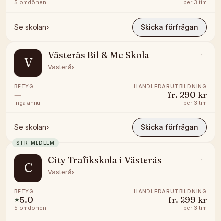
5
omdömen
per
3 tim
Se skolan
›
Skicka förfrågan
Västerås Bil & Mc Skola
V
Västerås
BETYG
HANDLEDARUTBILDNING
—
fr.
290 kr
Inga ännu
per
3 tim
Se skolan
›
Skicka förfrågan
STR-MEDLEM
City Trafikskola i Västerås
C
Västerås
BETYG
HANDLEDARUTBILDNING
5.0
fr.
299 kr
★
5
omdömen
per
3 tim