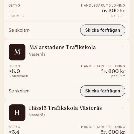
BETYG
HANDLEDARUTBILDNING
—
fr.
500 kr
Inga ännu
per
3 tim
Se skolan
›
Skicka förfrågan
Mälarstadens Trafikskola
M
Västerås
BETYG
HANDLEDARUTBILDNING
5.0
fr.
600 kr
★
5
omdömen
per
3 tim
Se skolan
›
Skicka förfrågan
Hässlö Trafikskola Västerås
H
Västerås
BETYG
HANDLEDARUTBILDNING
3.4
fr.
600 kr
★