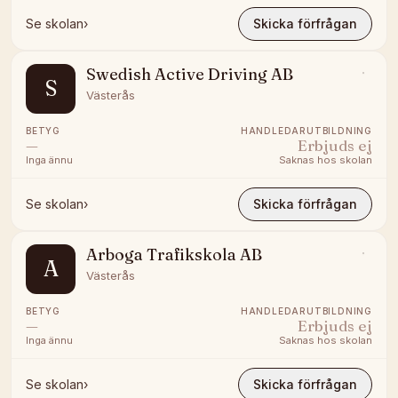
Se skolan
›
Skicka förfrågan
Swedish Active Driving AB
S
Västerås
BETYG
HANDLEDARUTBILDNING
—
Erbjuds ej
Inga ännu
Saknas hos skolan
Se skolan
›
Skicka förfrågan
Arboga Trafikskola AB
A
Västerås
BETYG
HANDLEDARUTBILDNING
—
Erbjuds ej
Inga ännu
Saknas hos skolan
Se skolan
›
Skicka förfrågan