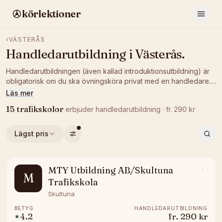
körlektioner
‹
VÄSTERÅS
Handledarutbildning
i
Västerås
.
Handledarutbildningen (även kallad introduktionsutbildning) är
obligatorisk om du ska övningsköra privat med en handledare.
Jämför pris och betyg hos trafikskolor i Västerås som håller
Läs mer
kursen och boka en tid som passar er.
15
trafikskolor
erbjuder
handledarutbildning
· fr.
290
kr
Lägst pris
MTY Utbildning AB/Skultuna
M
Trafikskola
Skultuna
BETYG
HANDLEDARUTBILDNING
4.2
fr.
290 kr
★