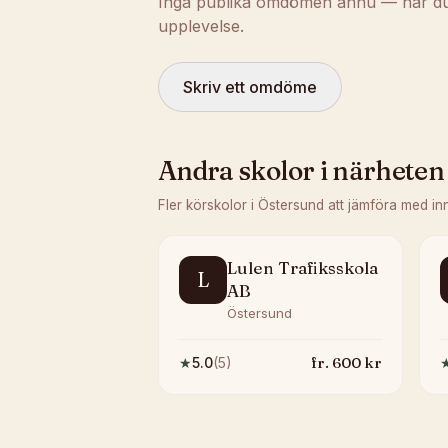
Inga publika omdömen ännu — har du t
upplevelse.
Skriv ett omdöme
Andra skolor i närheten
Fler körskolor i
Östersund
att jämföra med in
Lulen Trafiksskola
L
AB
Östersund
fr.
600
kr
★
5.0
(
5
)