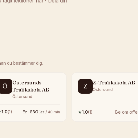
agit lektioner här? Dela din
nan du bestämmer dig.
Östersunds
Z-Trafikskola AB
Ö
Z
Trafikskola AB
Östersund
Östersund
fr.
650
kr
★
1.0
(
1
)
★
1.0
(
1
)
Be om offe
/
40
min