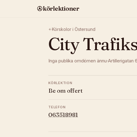
körlektioner
Körskolor i
Östersund
City Trafik
Inga publika omdömen ännu
Artillerigatan 
KÖRLEKTION
Be om offert
TELEFON
063518981