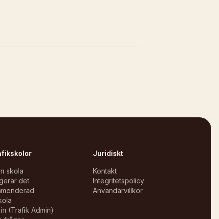
afikskolor
Juridiskt
in skola
Kontakt
gerar det
Integritetspolicy
mmenderad
Användarvillkor
kola
in (Trafik Admin)