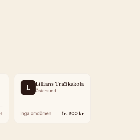
Lillians Trafikskola
L
Östersund
fr.
600
kr
Inga omdömen
rt