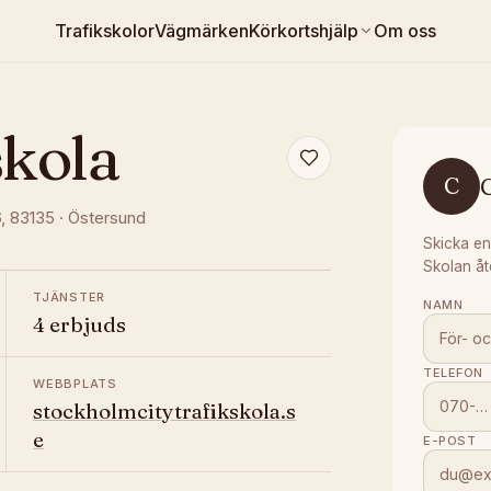
Trafikskolor
Vägmärken
Körkortshjälp
Om oss
skola
C
C
6
, 83135
·
Östersund
Skicka en
Skolan åt
TJÄNSTER
NAMN
4 erbjuds
TELEFON
WEBBPLATS
stockholmcitytrafikskola.s
e
E-POST