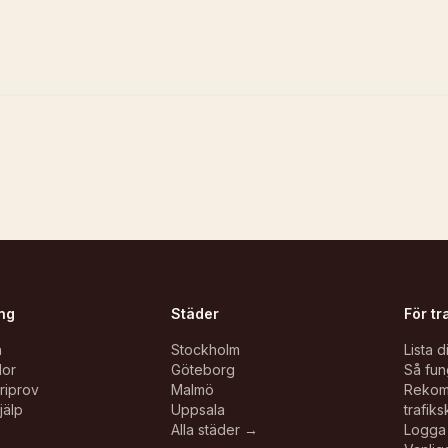
ng
Städer
För tr
n
Stockholm
Lista d
lor
Göteborg
Så fun
oriprov
Malmö
Reko
jälp
Uppsala
trafiks
Alla städer →
Logga 