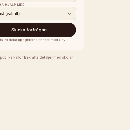
 HA HJÄLP MED
nst (valfritt)
Skicka förfrågan
is · vi delar uppgifterna endast med
City
 publika källor. Bekräfta detaljer med skolan
.