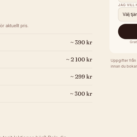
JAG VILL
Välj tjä
ör aktuellt pris.
~
390
kr
Grat
~
2 100
kr
Uppgifter från
innan du bokar
~
299
kr
~
300
kr