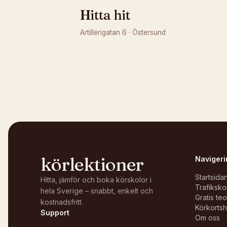
Hitta hit
Artillerigatan 6
·
Östersund
Kunde inte ladda karta
Öppna i OpenStreetMap →
körlektioner
Navigeri
Startsida
Hitta, jämför och boka körskolor i
Trafiksko
hela Sverige – snabbt, enkelt och
Gratis te
kostnadsfritt.
Körkortsh
Support
Om oss