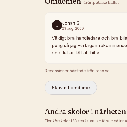
Omdömen
· från publika källor
Johan G
J
23 aug. 2009
Väldigt bra handledare och bra bilar.
peng så jag verkligen rekommendera
och det är lätt att hitta.
Recensioner hämtade från
reco.se
.
Skriv ett omdöme
Andra skolor i närheten
Fler körskolor i
Västerås
att jämföra med inna