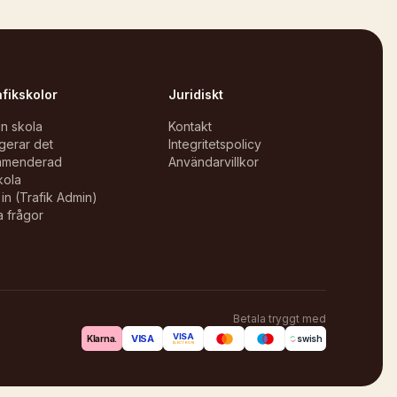
afikskolor
Juridiskt
in skola
Kontakt
gerar det
Integritetspolicy
mmenderad
Användarvillkor
kola
in (Trafik Admin)
a frågor
Betala tryggt med
VISA
VISA
Klarna.
swish
ELECTRON