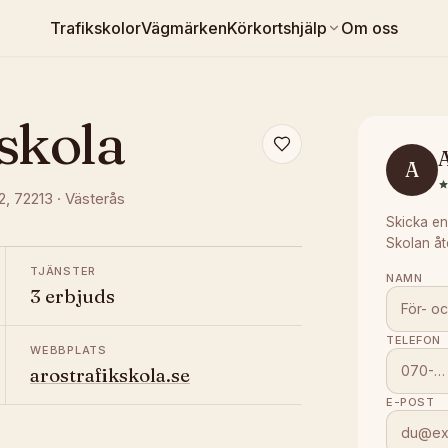
Trafikskolor
Vägmärken
Körkortshjälp
Om oss
skola
A
A
2
, 72213
·
Västerås
Skicka en
Skolan åt
TJÄNSTER
NAMN
3 erbjuds
TELEFON
WEBBPLATS
arostrafikskola.se
E-POST