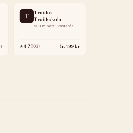
Trafiko
T
Trafikskola
500 m bort · Västerås
fr.
799
kr
★
4.7
(
103
)
rt