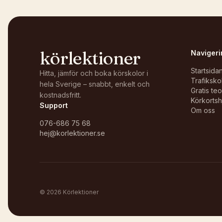
körlektioner
Navigeri
Startsida
Hitta, jämför och boka körskolor i
Trafiksko
hela Sverige – snabbt, enkelt och
Gratis te
kostnadsfritt.
Körkortsh
Support
Om oss
076-686 75 68
hej@korlektioner.se
©
2026
Körlektioner