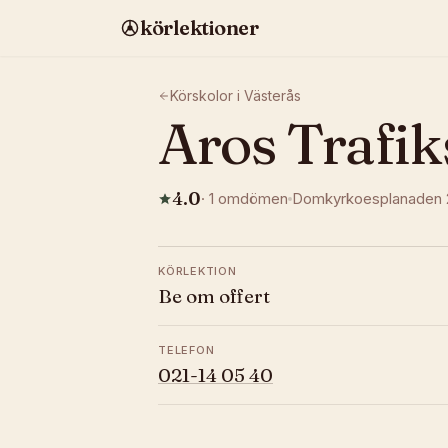
körlektioner
Körskolor i
Västerås
Aros Trafik
4.0
·
1
omdömen
Domkyrkoesplanaden 
KÖRLEKTION
Be om offert
TELEFON
021-14 05 40