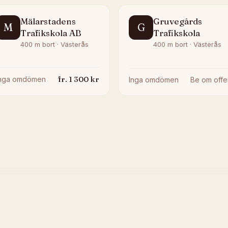
Mälarstadens
Gruvegårds
M
G
Trafikskola AB
Trafikskola
400 m bort · Västerås
400 m bort · Västerås
fr.
1 300
kr
Inga omdömen
Inga omdömen
Be om offe