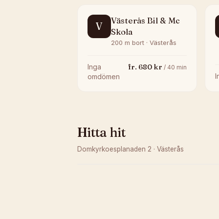
Västerås Bil & Mc
V
Skola
200 m bort · Västerås
fr.
680
kr
Inga
/
40
min
omdömen
Hitta hit
Domkyrkoesplanaden 2
·
Västerås
Kunde inte ladda karta
Öppna i OpenStreetMap →