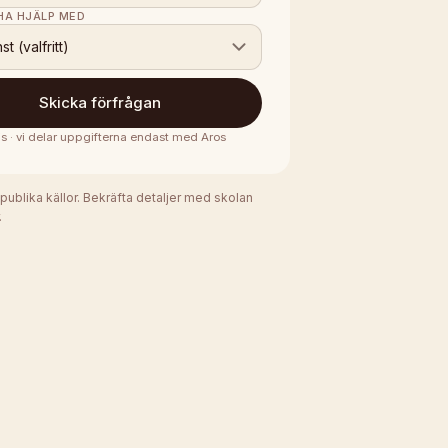
 HA HJÄLP MED
nst (valfritt)
Skicka förfrågan
is · vi delar uppgifterna endast med
Aros
 publika källor. Bekräfta detaljer med skolan
.