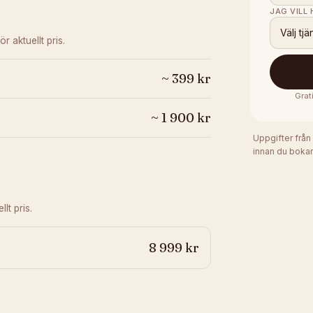
JAG VILL
Välj tjä
ör aktuellt pris.
~
399
kr
Grat
~
1 900
kr
Uppgifter från
innan du bokar
lt pris.
8 999 kr