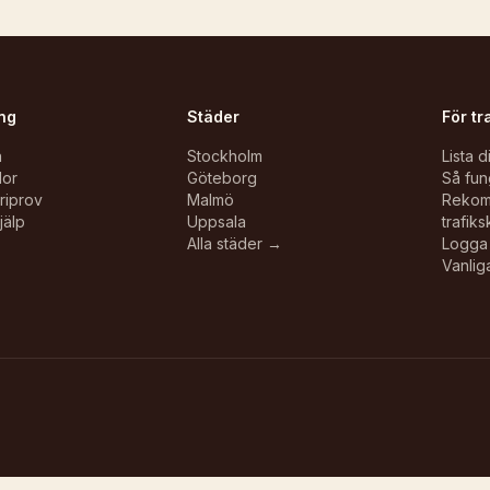
ng
Städer
För tr
n
Stockholm
Lista d
lor
Göteborg
Så fun
oriprov
Malmö
Reko
jälp
Uppsala
trafiks
Alla städer →
Logga 
Vanlig