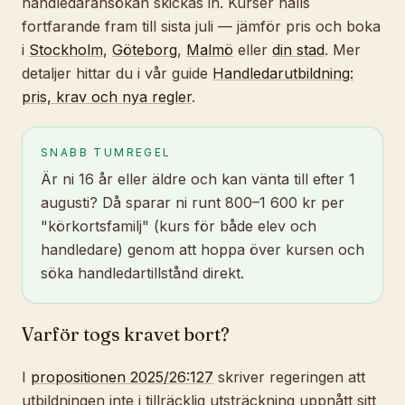
handledaransökan skickas in. Kurser hålls
fortfarande fram till sista juli — jämför pris och boka
i
Stockholm
,
Göteborg
,
Malmö
eller
din stad
. Mer
detaljer hittar du i vår guide
Handledarutbildning:
pris, krav och nya regler
.
SNABB TUMREGEL
Är ni 16 år eller äldre och kan vänta till efter 1
augusti? Då sparar ni runt 800–1 600 kr per
"körkortsfamilj" (kurs för både elev och
handledare) genom att hoppa över kursen och
söka handledartillstånd direkt.
Varför togs kravet bort?
I
propositionen 2025/26:127
skriver regeringen att
utbildningen inte i tillräcklig utsträckning uppnått sitt