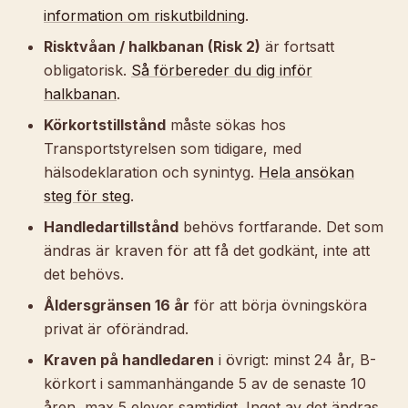
information om riskutbildning
.
Risktvåan / halkbanan (Risk 2)
är fortsatt
obligatorisk.
Så förbereder du dig inför
halkbanan
.
Körkortstillstånd
måste sökas hos
Transportstyrelsen som tidigare, med
hälsodeklaration och synintyg.
Hela ansökan
steg för steg
.
Handledartillstånd
behövs fortfarande. Det som
ändras är
kraven för att få det godkänt
, inte att
det behövs.
Åldersgränsen 16 år
för att börja övningsköra
privat är oförändrad.
Kraven på handledaren
i övrigt: minst 24 år, B-
körkort i sammanhängande 5 av de senaste 10
åren, max 5 elever samtidigt. Inget av det ändras.