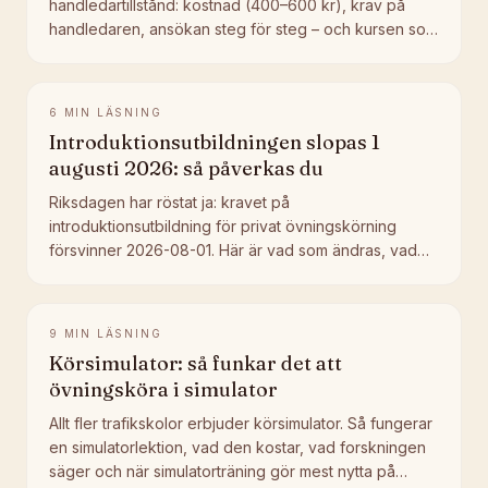
handledartillstånd: kostnad (400–600 kr), krav på
handledaren, ansökan steg för steg – och kursen som
slopas 1 augusti 2026.
6
MIN LÄSNING
Introduktionsutbildningen slopas 1
augusti 2026: så påverkas du
Riksdagen har röstat ja: kravet på
introduktionsutbildning för privat övningskörning
försvinner 2026-08-01. Här är vad som ändras, vad
som blir kvar och hur du planerar.
9
MIN LÄSNING
Körsimulator: så funkar det att
övningsköra i simulator
Allt fler trafikskolor erbjuder körsimulator. Så fungerar
en simulatorlektion, vad den kostar, vad forskningen
säger och när simulatorträning gör mest nytta på