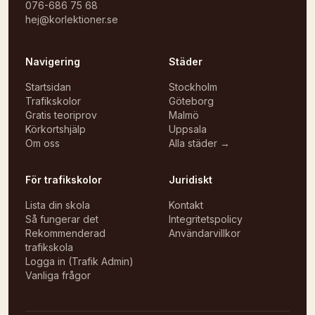
076-686 75 68
hej@korlektioner.se
Navigering
Städer
Startsidan
Stockholm
Trafikskolor
Göteborg
Gratis teoriprov
Malmö
Körkortshjälp
Uppsala
Om oss
Alla städer →
För trafikskolor
Juridiskt
Lista din skola
Kontakt
Så fungerar det
Integritetspolicy
Rekommenderad
Användarvillkor
trafikskola
Logga in (Trafik Admin)
Vanliga frågor