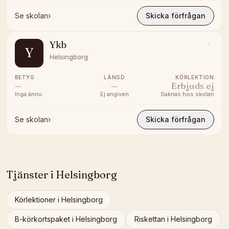
Se skolan
›
Skicka förfrågan
Ykb
Y
Helsingborg
BETYG
LÄNGD
KÖRLEKTION
—
—
Erbjuds ej
Inga ännu
Ej angiven
Saknas hos skolan
Se skolan
›
Skicka förfrågan
Tjänster i
Helsingborg
Körlektioner
i
Helsingborg
B-körkortspaket
i
Helsingborg
Riskettan
i
Helsingborg