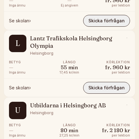
—
—
fr.
960 kr
Inga ännu
Ej angiven
per lektion
Se skolan
›
Skicka förfrågan
Lantz Trafikskola Helsingborg
L
Olympia
Helsingborg
BETYG
LÄNGD
KÖRLEKTION
—
55
min
fr.
960 kr
Inga ännu
17,45 kr/min
per lektion
Se skolan
›
Skicka förfrågan
Utbildarna i Helsingborg AB
U
Helsingborg
BETYG
LÄNGD
KÖRLEKTION
—
80
min
fr.
2 180 kr
Inga ännu
27,25 kr/min
per lektion