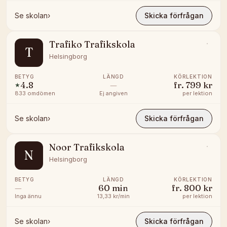
Se skolan
›
Skicka förfrågan
Trafiko Trafikskola
T
Helsingborg
BETYG
LÄNGD
KÖRLEKTION
4.8
—
fr.
799 kr
★
833
omdömen
Ej angiven
per lektion
Se skolan
›
Skicka förfrågan
Noor Trafikskola
N
Helsingborg
BETYG
LÄNGD
KÖRLEKTION
—
60
min
fr.
800 kr
Inga ännu
13,33 kr/min
per lektion
Se skolan
›
Skicka förfrågan