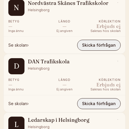
Nordvästra Skånes Trafikskolor
N
Helsingborg
BETYG
LÄNGD
KÖRLEKTION
—
—
Erbjuds ej
Inga ännu
Ej angiven
Saknas hos skolan
Se skolan
›
Skicka förfrågan
DAN Trafikskola
D
Helsingborg
BETYG
LÄNGD
KÖRLEKTION
—
—
Erbjuds ej
Inga ännu
Ej angiven
Saknas hos skolan
Se skolan
›
Skicka förfrågan
Ledarskap i Helsingborg
L
Helsingborg