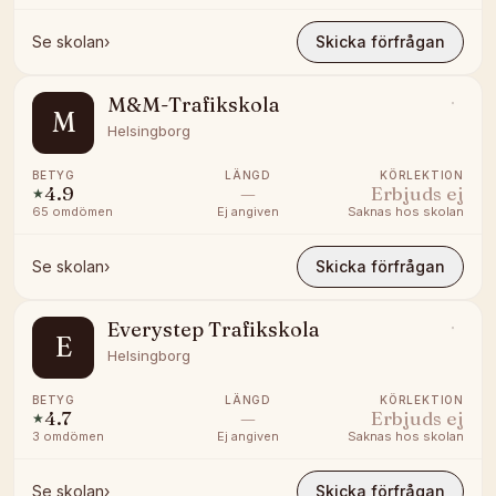
Se skolan
›
Skicka förfrågan
M&M-Trafikskola
M
Helsingborg
BETYG
LÄNGD
KÖRLEKTION
4.9
—
Erbjuds ej
★
65
omdömen
Ej angiven
Saknas hos skolan
Se skolan
›
Skicka förfrågan
Everystep Trafikskola
E
Helsingborg
BETYG
LÄNGD
KÖRLEKTION
4.7
—
Erbjuds ej
★
3
omdömen
Ej angiven
Saknas hos skolan
Se skolan
›
Skicka förfrågan