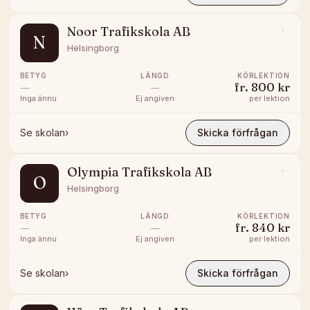
Noor Trafikskola AB
N
Helsingborg
BETYG
LÄNGD
KÖRLEKTION
—
—
fr.
800 kr
Inga ännu
Ej angiven
per lektion
Se skolan
›
Skicka förfrågan
Olympia Trafikskola AB
O
Helsingborg
BETYG
LÄNGD
KÖRLEKTION
—
—
fr.
840 kr
Inga ännu
Ej angiven
per lektion
Se skolan
›
Skicka förfrågan