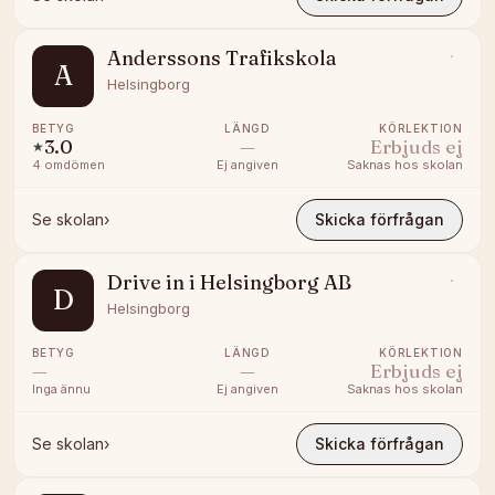
Anderssons Trafikskola
A
Helsingborg
BETYG
LÄNGD
KÖRLEKTION
3.0
—
Erbjuds ej
★
4
omdömen
Ej angiven
Saknas hos skolan
Se skolan
›
Skicka förfrågan
Drive in i Helsingborg AB
D
Helsingborg
BETYG
LÄNGD
KÖRLEKTION
—
—
Erbjuds ej
Inga ännu
Ej angiven
Saknas hos skolan
Se skolan
›
Skicka förfrågan