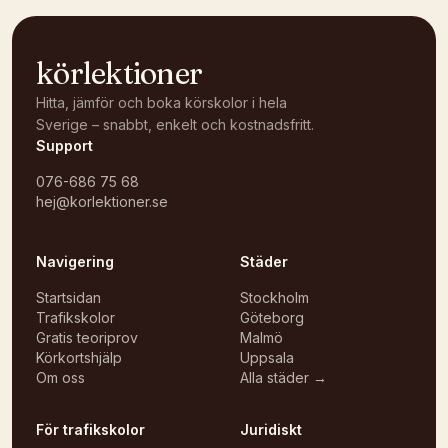
körlektioner
Hitta, jämför och boka körskolor i hela
Sverige – snabbt, enkelt och kostnadsfritt.
Support
076-686 75 68
hej@korlektioner.se
Navigering
Städer
Startsidan
Stockholm
Trafikskolor
Göteborg
Gratis teoriprov
Malmö
Körkortshjälp
Uppsala
Om oss
Alla städer →
För trafikskolor
Juridiskt