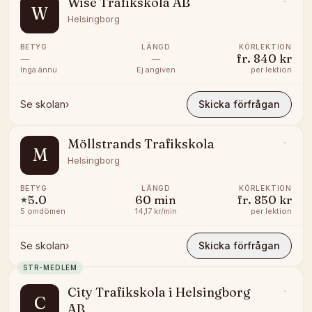
Wise Trafikskola AB
W
Helsingborg
BETYG
LÄNGD
KÖRLEKTION
—
—
fr.
840 kr
Inga ännu
Ej angiven
per lektion
Se skolan
›
Skicka förfrågan
Möllstrands Trafikskola
M
Helsingborg
BETYG
LÄNGD
KÖRLEKTION
5.0
60
min
fr.
850 kr
★
5
omdömen
14,17 kr/min
per lektion
Se skolan
›
Skicka förfrågan
STR-MEDLEM
City Trafikskola i Helsingborg
C
AB