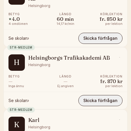
Helsingborg
BETYG
LÄNGD
KÖRLEKTION
4.0
60
min
fr.
850 kr
★
4
omdömen
14,17 kr/min
per lektion
Se skolan
›
Skicka förfrågan
STR-MEDLEM
Helsingborgs Trafikakademi AB
H
Helsingborg
BETYG
LÄNGD
KÖRLEKTION
—
—
fr.
870 kr
Inga ännu
Ej angiven
per lektion
Se skolan
›
Skicka förfrågan
STR-MEDLEM
Karl
K
Helsingborg