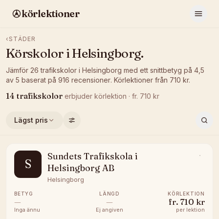
körlektioner
‹
STÄDER
Körskolor i
Helsingborg
.
Jämför
26
trafikskolor
i
Helsingborg
med ett snittbetyg på
4,5
av 5
baserat på
916
recensioner
.
Körlektioner från
710
kr.
14
trafikskolor
erbjuder
körlektion
· fr.
710
kr
Lägst pris
Sundets Trafikskola i
S
Helsingborg AB
Helsingborg
BETYG
LÄNGD
KÖRLEKTION
—
—
fr.
710 kr
Inga ännu
Ej angiven
per lektion