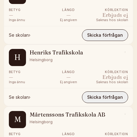
BETYG
LÄNGD
KÖRLEKTION
—
—
Erbjuds ej
Inga ännu
Ej angiven
Saknas hos skolan
Se skolan
›
Skicka förfrågan
Henriks Trafikskola
H
Helsingborg
BETYG
LÄNGD
KÖRLEKTION
—
—
Erbjuds ej
Inga ännu
Ej angiven
Saknas hos skolan
Se skolan
›
Skicka förfrågan
Mårtenssons Trafikskola AB
M
Helsingborg
BETYG
LÄNGD
KÖRLEKTION