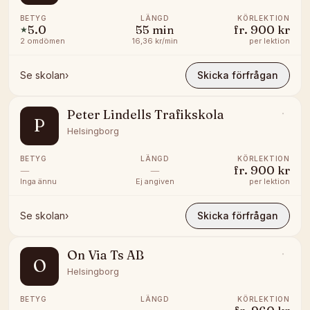
BETYG
LÄNGD
KÖRLEKTION
5.0
55
min
fr.
900 kr
★
2
omdömen
16,36 kr/min
per lektion
Se skolan
›
Skicka förfrågan
Peter Lindells Trafikskola
P
Helsingborg
BETYG
LÄNGD
KÖRLEKTION
—
—
fr.
900 kr
Inga ännu
Ej angiven
per lektion
Se skolan
›
Skicka förfrågan
On Via Ts AB
O
Helsingborg
BETYG
LÄNGD
KÖRLEKTION