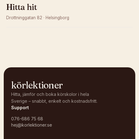
Hitta hit
Drottninggatan 82
·
Helsingborg
Kunde inte ladda karta
Öppna i OpenStreetMap →
körlektioner
Hitta, jämför och boka körskolor i hela
Sverige – snabbt, enkelt och kostnadsfritt.
Support
076-686 75 68
hej@korlektioner.se