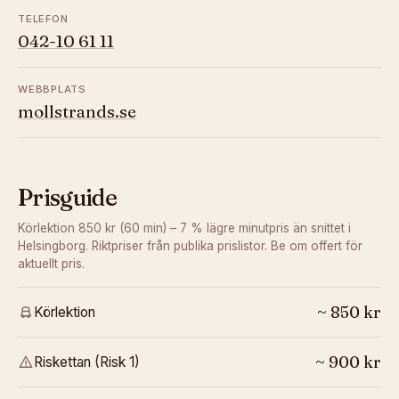
TELEFON
042-10 61 11
WEBBPLATS
mollstrands.se
Prisguide
Körlektion 850 kr (60 min) – 7 % lägre minutpris än snittet i
Helsingborg.
Riktpriser från publika prislistor. Be om offert för
aktuellt pris.
~
850
kr
Körlektion
~
900
kr
Riskettan (Risk 1)