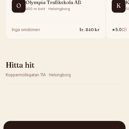
Olympia Trafikskola AB
K
O
K
400 m bort · Helsingborg
5
fr.
840
kr
Inga omdömen
★
5.0
(
2
)
Hitta hit
Kopparmöllegatan 11A
·
Helsingborg
Kunde inte ladda karta
Öppna i OpenStreetMap →