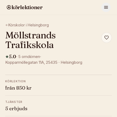
körlektioner
Körskolor i
Helsingborg
Möllstrands
Trafikskola
5.0
·
5
omdömen
Kopparmöllegatan 11A
, 25435
·
Helsingborg
KÖRLEKTION
från 850 kr
TJÄNSTER
5 erbjuds