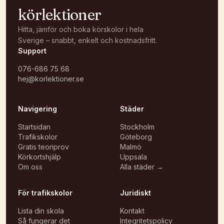
körlektioner
Hitta, jämför och boka körskolor i hela
Sverige – snabbt, enkelt och kostnadsfritt.
Support
076-686 75 68
hej@korlektioner.se
Navigering
Städer
Startsidan
Stockholm
Trafikskolor
Göteborg
Gratis teoriprov
Malmö
Körkortshjälp
Uppsala
Om oss
Alla städer →
För trafikskolor
Juridiskt
Lista din skola
Kontakt
Så fungerar det
Integritetspolicy