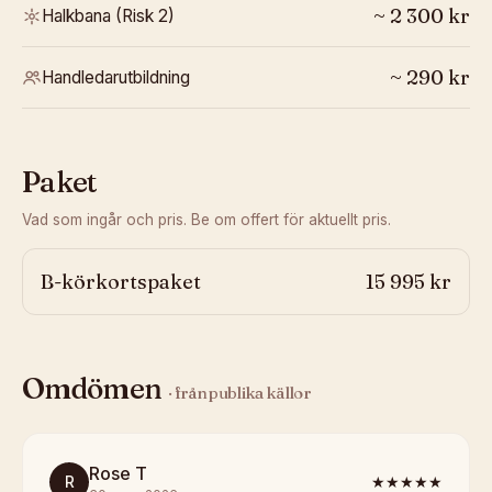
~
2 300
kr
Halkbana (Risk 2)
~
290
kr
Handledarutbildning
Paket
Vad som ingår och pris. Be om offert för aktuellt pris.
B-körkortspaket
15 995 kr
Omdömen
· från publika källor
Rose T
R
★★★★★