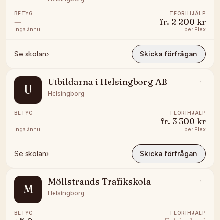
BETYG
TEORIHJÄLP
—
fr.
2 200 kr
Inga ännu
per
Flex
Se skolan
›
Skicka förfrågan
Utbildarna i Helsingborg AB
U
Helsingborg
BETYG
TEORIHJÄLP
—
fr.
3 300 kr
Inga ännu
per
Flex
Se skolan
›
Skicka förfrågan
Möllstrands Trafikskola
M
Helsingborg
BETYG
TEORIHJÄLP