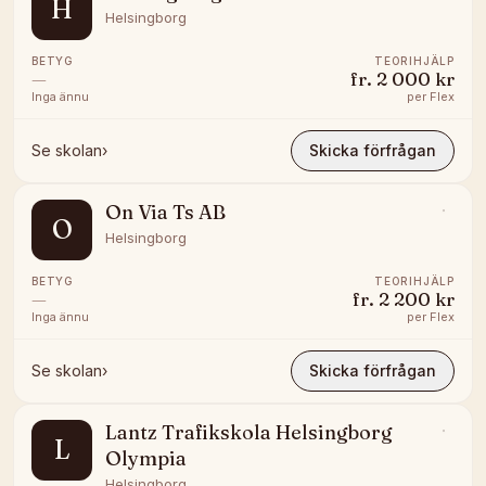
H
Helsingborg
BETYG
TEORIHJÄLP
—
fr.
2 000 kr
Inga ännu
per
Flex
Se skolan
›
Skicka förfrågan
On Via Ts AB
O
Helsingborg
BETYG
TEORIHJÄLP
—
fr.
2 200 kr
Inga ännu
per
Flex
Se skolan
›
Skicka förfrågan
Lantz Trafikskola Helsingborg
L
Olympia
Helsingborg