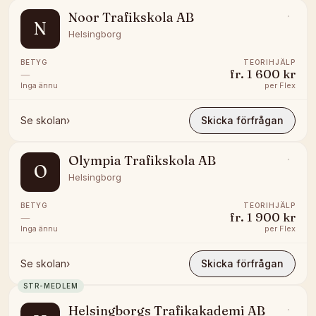
Noor Trafikskola AB
N
Helsingborg
BETYG
TEORIHJÄLP
—
fr.
1 600 kr
Inga ännu
per
Flex
Se skolan
›
Skicka förfrågan
Olympia Trafikskola AB
O
Helsingborg
BETYG
TEORIHJÄLP
—
fr.
1 900 kr
Inga ännu
per
Flex
Se skolan
›
Skicka förfrågan
STR-MEDLEM
Helsingborgs Trafikakademi AB