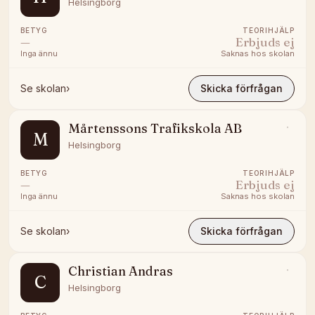
Helsingborg
BETYG
TEORIHJÄLP
—
Erbjuds ej
Inga ännu
Saknas hos skolan
Se skolan
›
Skicka förfrågan
Mårtenssons Trafikskola AB
M
Helsingborg
BETYG
TEORIHJÄLP
—
Erbjuds ej
Inga ännu
Saknas hos skolan
Se skolan
›
Skicka förfrågan
Christian Andras
C
Helsingborg