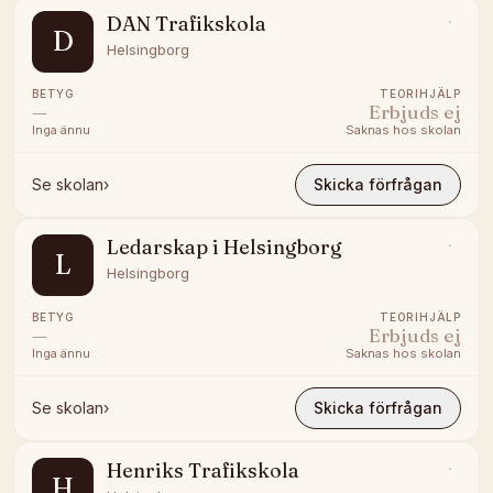
DAN Trafikskola
D
Helsingborg
BETYG
TEORIHJÄLP
—
Erbjuds ej
Inga ännu
Saknas hos skolan
Se skolan
›
Skicka förfrågan
Ledarskap i Helsingborg
L
Helsingborg
BETYG
TEORIHJÄLP
—
Erbjuds ej
Inga ännu
Saknas hos skolan
Se skolan
›
Skicka förfrågan
Henriks Trafikskola
H