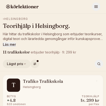
körlektioner
‹
HELSINGBORG
Teorihjälp
i
Helsingborg
.
Här hittar du trafikskolor i Helsingborg som erbjuder teorikurser,
digital teori och lärarledda genomgångar inför kunskapsprovet.
Jämför pris och betyg och plugga på det sätt som passar dig.
Läs mer
11
trafikskolor
erbjuder
teorihjälp
· fr.
299
kr
Lägst pris
Trafiko Trafikskola
T
Helsingborg
BETYG
TEORIHJÄLP
4.8
fr.
299 kr
★
833
omdömen
per
Flex