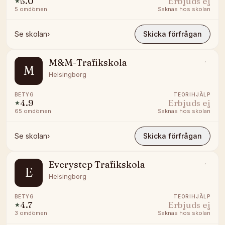
5.0
Erbjuds ej
★
5
omdömen
Saknas hos skolan
Se skolan
›
Skicka förfrågan
M&M-Trafikskola
M
Helsingborg
BETYG
TEORIHJÄLP
4.9
Erbjuds ej
★
65
omdömen
Saknas hos skolan
Se skolan
›
Skicka förfrågan
Everystep Trafikskola
E
Helsingborg
BETYG
TEORIHJÄLP
4.7
Erbjuds ej
★
3
omdömen
Saknas hos skolan