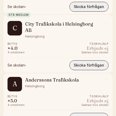
Se skolan
›
Skicka förfrågan
STR-MEDLEM
City Trafikskola i Helsingborg
C
AB
Helsingborg
BETYG
TEORIHJÄLP
4.0
Erbjuds ej
★
4
omdömen
Saknas hos skolan
Se skolan
›
Skicka förfrågan
Anderssons Trafikskola
A
Helsingborg
BETYG
TEORIHJÄLP
3.0
Erbjuds ej
★
4
omdömen
Saknas hos skolan