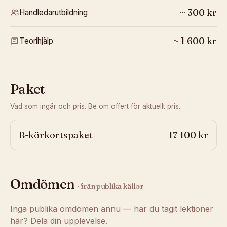
~
300
kr
Handledarutbildning
~
1 600
kr
Teorihjälp
Paket
Vad som ingår och pris. Be om offert för aktuellt pris.
B-körkortspaket
17 100 kr
Omdömen
· från publika källor
Inga publika omdömen ännu — har du tagit lektioner
här? Dela din upplevelse.