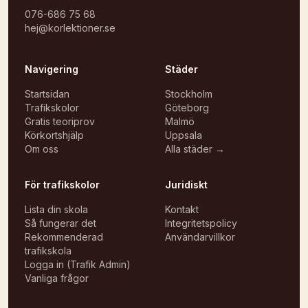
076-686 75 68
hej@korlektioner.se
Navigering
Städer
Startsidan
Stockholm
Trafikskolor
Göteborg
Gratis teoriprov
Malmö
Körkortshjälp
Uppsala
Om oss
Alla städer →
För trafikskolor
Juridiskt
Lista din skola
Kontakt
Så fungerar det
Integritetspolicy
Rekommenderad
Användarvillkor
trafikskola
Logga in (Trafik Admin)
Vanliga frågor