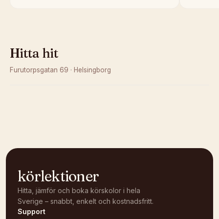
Hitta hit
Furutorpsgatan 69
·
Helsingborg
Kunde inte ladda karta
Öppna i OpenStreetMap →
körlektioner
Hitta, jämför och boka körskolor i hela
Sverige – snabbt, enkelt och kostnadsfritt.
Support