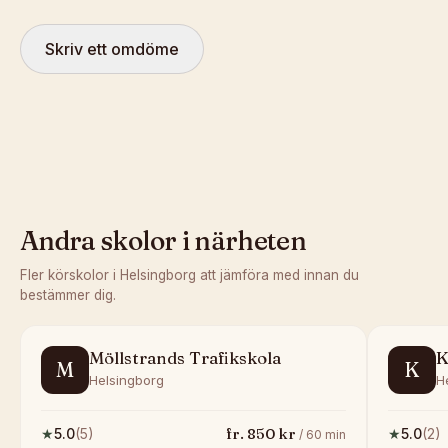
Skriv ett omdöme
Andra skolor i närheten
Fler körskolor i
Helsingborg
att jämföra med innan du
bestämmer dig.
Möllstrands Trafikskola
K
M
K
Helsingborg
H
fr.
850
kr
★
5.0
(
5
)
★
5.0
(
2
)
/
60
min