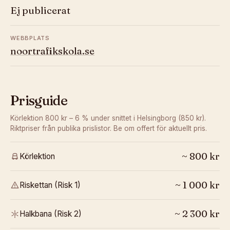
Ej publicerat
WEBBPLATS
noortrafikskola.se
Prisguide
Körlektion 800 kr – 6 % under snittet i Helsingborg (850 kr).
Riktpriser från publika prislistor. Be om offert för aktuellt pris.
~
800
kr
Körlektion
~
1 000
kr
Riskettan (Risk 1)
~
2 300
kr
Halkbana (Risk 2)