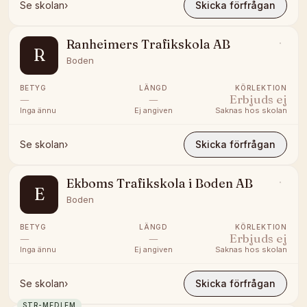
Se skolan
›
Skicka förfrågan
Ranheimers Trafikskola AB
R
Boden
BETYG
LÄNGD
KÖRLEKTION
—
—
Erbjuds ej
Inga ännu
Ej angiven
Saknas hos skolan
Se skolan
›
Skicka förfrågan
Ekboms Trafikskola i Boden AB
E
Boden
BETYG
LÄNGD
KÖRLEKTION
—
—
Erbjuds ej
Inga ännu
Ej angiven
Saknas hos skolan
Se skolan
›
Skicka förfrågan
STR-MEDLEM