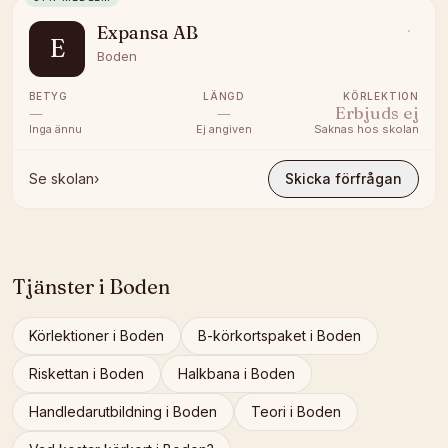
Expansa AB
E
Boden
BETYG
LÄNGD
KÖRLEKTION
—
—
Erbjuds ej
Inga ännu
Ej angiven
Saknas hos skolan
Se skolan
›
Skicka förfrågan
Tjänster i
Boden
Körlektioner
i
Boden
B-körkortspaket
i
Boden
Riskettan
i
Boden
Halkbana
i
Boden
Handledarutbildning
i
Boden
Teori
i
Boden