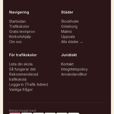
Navigering
Städer
Startsidan
Stockholm
Trafikskolor
Göteborg
Gratis teoriprov
Malmö
Körkortshjälp
Uppsala
Om oss
Alla städer →
För trafikskolor
Juridiskt
Lista din skola
Kontakt
Så fungerar det
Integritetspolicy
Rekommenderad
Användarvillkor
trafikskola
Logga in (Trafik Admin)
Vanliga frågor
Betala tryggt med