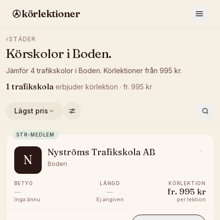
körlektioner
‹
STÄDER
Körskolor i
Boden
.
Jämför
4
trafikskolor
i
Boden
.
Körlektioner från
995
kr.
1
trafikskola
erbjuder
körlektion
· fr.
995
kr
Lägst pris
STR-MEDLEM
Nyströms Trafikskola AB
N
Boden
BETYG
LÄNGD
KÖRLEKTION
—
—
fr.
995 kr
Inga ännu
Ej angiven
per lektion