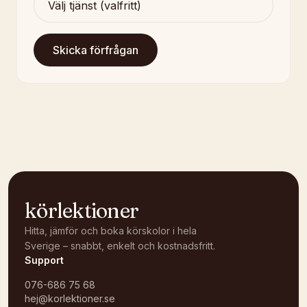
Skicka förfrågan
körlektioner
Hitta, jämför och boka körskolor i hela
Sverige – snabbt, enkelt och kostnadsfritt.
Support
076-686 75 68
hej@korlektioner.se