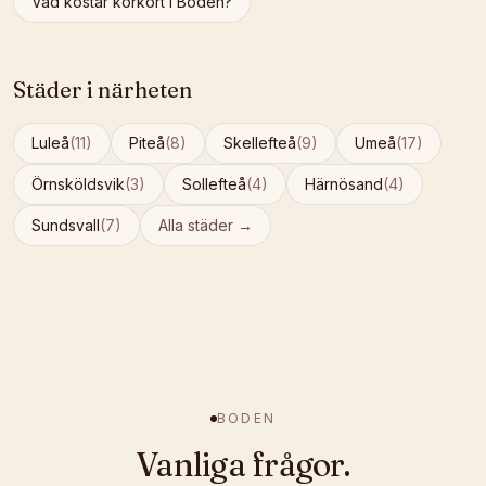
Vad kostar körkort i
Boden
?
Städer i närheten
Luleå
(
11
)
Piteå
(
8
)
Skellefteå
(
9
)
Umeå
(
17
)
Örnsköldsvik
(
3
)
Sollefteå
(
4
)
Härnösand
(
4
)
Sundsvall
(
7
)
Alla städer →
BODEN
Vanliga frågor.