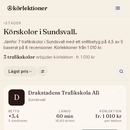
körlektioner
‹
STÄDER
Körskolor i
Sundsvall
.
Jämför
7
trafikskolor
i
Sundsvall
med ett snittbetyg på
4,5
av 5
baserat på
8
recensioner
.
Körlektioner från
1 010
kr.
3
trafikskolor
erbjuder
körlektion
· fr.
1 010
kr
Lägst pris
Drakstadens Trafikskola AB
D
Sundsvall
BETYG
LÄNGD
KÖRLEKTION
3.4
60
min
fr.
1 010 kr
★
5
omdömen
16,83 kr/min
per lektion