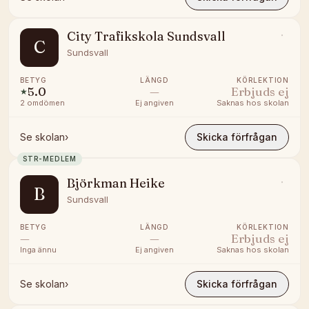
City Trafikskola Sundsvall
C
Sundsvall
BETYG
LÄNGD
KÖRLEKTION
5.0
—
Erbjuds ej
★
2
omdömen
Ej angiven
Saknas hos skolan
Se skolan
›
Skicka förfrågan
STR-MEDLEM
Björkman Heike
B
Sundsvall
BETYG
LÄNGD
KÖRLEKTION
—
—
Erbjuds ej
Inga ännu
Ej angiven
Saknas hos skolan
Se skolan
›
Skicka förfrågan