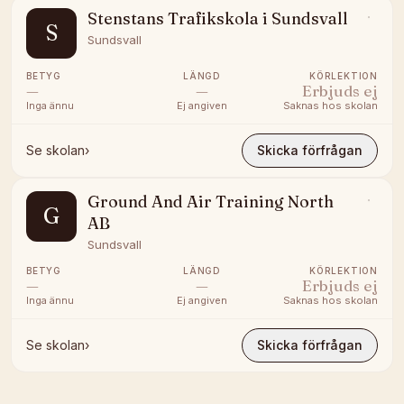
Stenstans Trafikskola i Sundsvall
S
Sundsvall
BETYG
LÄNGD
KÖRLEKTION
—
—
Erbjuds ej
Inga ännu
Ej angiven
Saknas hos skolan
Se skolan
›
Skicka förfrågan
Ground And Air Training North
G
AB
Sundsvall
BETYG
LÄNGD
KÖRLEKTION
—
—
Erbjuds ej
Inga ännu
Ej angiven
Saknas hos skolan
Se skolan
›
Skicka förfrågan