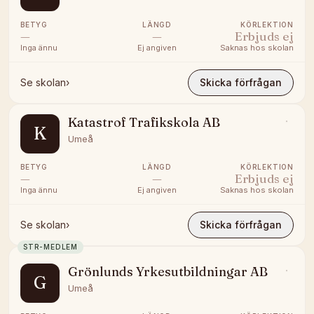
BETYG
LÄNGD
KÖRLEKTION
—
—
Erbjuds ej
Inga ännu
Ej angiven
Saknas hos skolan
Se skolan
›
Skicka förfrågan
Katastrof Trafikskola AB
K
Umeå
BETYG
LÄNGD
KÖRLEKTION
—
—
Erbjuds ej
Inga ännu
Ej angiven
Saknas hos skolan
Se skolan
›
Skicka förfrågan
STR-MEDLEM
Grönlunds Yrkesutbildningar AB
G
Umeå