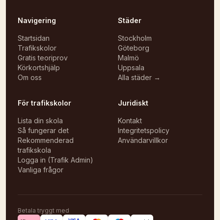
Navigering
Städer
Startsidan
Stockholm
Trafikskolor
Göteborg
Gratis teoriprov
Malmö
Körkortshjälp
Uppsala
Om oss
Alla städer →
För trafikskolor
Juridiskt
Lista din skola
Kontakt
Så fungerar det
Integritetspolicy
Rekommenderad
Användarvillkor
trafikskola
Logga in (Trafik Admin)
Vanliga frågor
Betala tryggt med