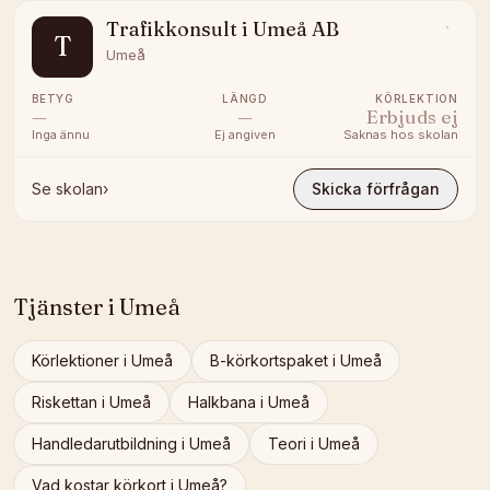
Trafikkonsult i Umeå AB
T
Umeå
BETYG
LÄNGD
KÖRLEKTION
—
—
Erbjuds ej
Inga ännu
Ej angiven
Saknas hos skolan
Se skolan
›
Skicka förfrågan
Tjänster i
Umeå
Körlektioner
i
Umeå
B-körkortspaket
i
Umeå
Riskettan
i
Umeå
Halkbana
i
Umeå
Handledarutbildning
i
Umeå
Teori
i
Umeå
Vad kostar körkort i
Umeå
?