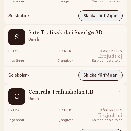
Inga ännu
Ej angiven
Saknas hos skolan
Se skolan
›
Skicka förfrågan
Safe Trafikskola i Sverige AB
S
Umeå
BETYG
LÄNGD
KÖRLEKTION
—
—
Erbjuds ej
Inga ännu
Ej angiven
Saknas hos skolan
Se skolan
›
Skicka förfrågan
Centrala Trafikskolan HB
C
Umeå
BETYG
LÄNGD
KÖRLEKTION
—
—
Erbjuds ej
Inga ännu
Ej angiven
Saknas hos skolan