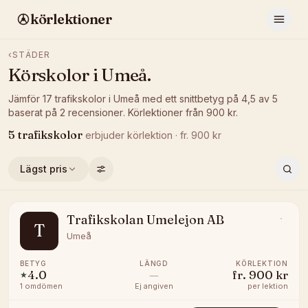
körlektioner
‹
STÄDER
Körskolor i
Umeå
.
Jämför
17
trafikskolor
i
Umeå
med ett snittbetyg på
4,5
av 5
baserat på
2
recensioner
.
Körlektioner från
900
kr.
5
trafikskolor
erbjuder
körlektion
· fr.
900
kr
Lägst pris
Trafikskolan Umelejon AB
T
Umeå
BETYG
LÄNGD
KÖRLEKTION
4.0
—
fr.
900 kr
★
1
omdömen
Ej angiven
per lektion