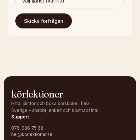
Skicka förfrågan
körlektioner
Hitta, jämför och boka körskolor i hela
Sverige – snabbt, enkelt och kostnadsfritt.
Support
076-686 75 68
hej@korlektioner.se