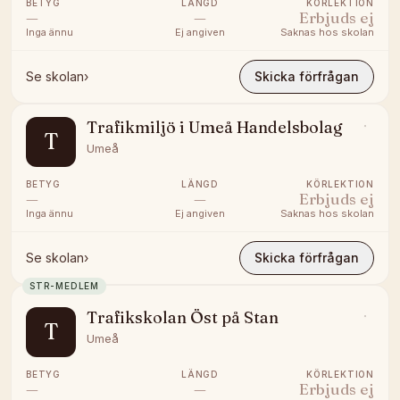
BETYG
LÄNGD
KÖRLEKTION
—
—
Erbjuds ej
Inga ännu
Ej angiven
Saknas hos skolan
Se skolan
›
Skicka förfrågan
Trafikmiljö i Umeå Handelsbolag
T
Umeå
BETYG
LÄNGD
KÖRLEKTION
—
—
Erbjuds ej
Inga ännu
Ej angiven
Saknas hos skolan
Se skolan
›
Skicka förfrågan
STR-MEDLEM
Trafikskolan Öst på Stan
T
Umeå
BETYG
LÄNGD
KÖRLEKTION
—
—
Erbjuds ej