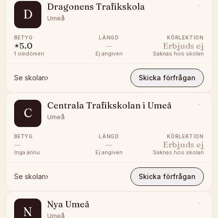
Dragonens Trafikskola
D
Umeå
BETYG
LÄNGD
KÖRLEKTION
5.0
—
Erbjuds ej
★
1
omdömen
Ej angiven
Saknas hos skolan
Se skolan
›
Skicka förfrågan
Centrala Trafikskolan i Umeå
C
Umeå
BETYG
LÄNGD
KÖRLEKTION
—
—
Erbjuds ej
Inga ännu
Ej angiven
Saknas hos skolan
Se skolan
›
Skicka förfrågan
Nya Umeå
N
Umeå