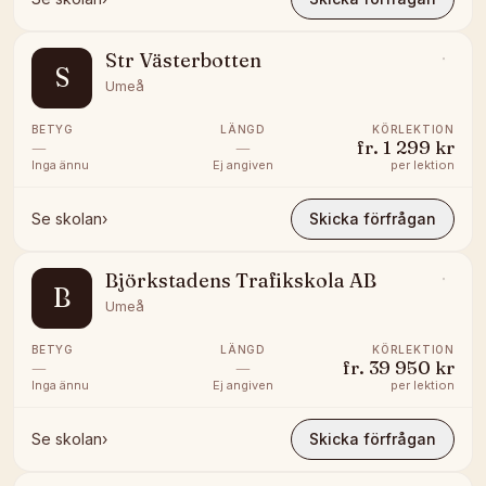
Str Västerbotten
S
Umeå
BETYG
LÄNGD
KÖRLEKTION
—
—
fr.
1 299 kr
Inga ännu
Ej angiven
per lektion
Se skolan
›
Skicka förfrågan
Björkstadens Trafikskola AB
B
Umeå
BETYG
LÄNGD
KÖRLEKTION
—
—
fr.
39 950 kr
Inga ännu
Ej angiven
per lektion
Se skolan
›
Skicka förfrågan