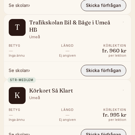
Se skolan
›
Skicka förfrågan
Trafikskolan Bil & Båge i Umeå
T
HB
Umeå
BETYG
LÄNGD
KÖRLEKTION
—
—
fr.
960 kr
Inga ännu
Ej angiven
per lektion
Se skolan
›
Skicka förfrågan
STR-MEDLEM
Körkort Så Klart
K
Umeå
BETYG
LÄNGD
KÖRLEKTION
—
—
fr.
995 kr
Inga ännu
Ej angiven
per lektion
Se skolan
›
Skicka förfrågan