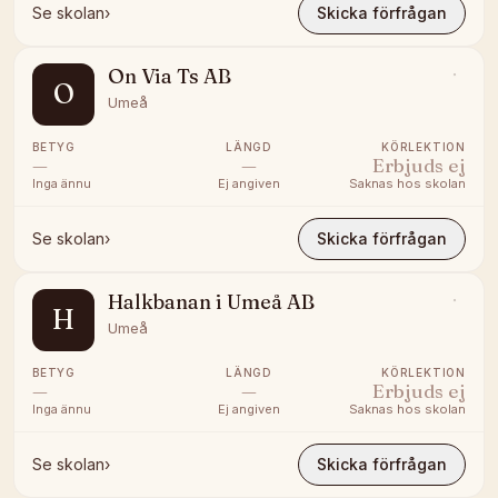
Se skolan
›
Skicka förfrågan
On Via Ts AB
O
Umeå
BETYG
LÄNGD
KÖRLEKTION
—
—
Erbjuds ej
Inga ännu
Ej angiven
Saknas hos skolan
Se skolan
›
Skicka förfrågan
Halkbanan i Umeå AB
H
Umeå
BETYG
LÄNGD
KÖRLEKTION
—
—
Erbjuds ej
Inga ännu
Ej angiven
Saknas hos skolan
Se skolan
›
Skicka förfrågan