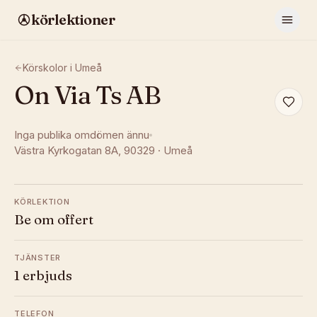
körlektioner
Körskolor i
Umeå
On Via Ts AB
Inga publika omdömen ännu
Västra Kyrkogatan 8A
, 90329
·
Umeå
KÖRLEKTION
Be om offert
TJÄNSTER
1 erbjuds
TELEFON