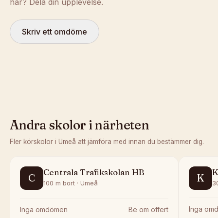
här? Dela din upplevelse.
Skriv ett omdöme
Andra skolor i närheten
Fler körskolor i
Umeå
att jämföra med innan du bestämmer dig.
Centrala Trafikskolan HB
K
C
K
100 m bort · Umeå
3
Inga om
Inga omdömen
Be om offert