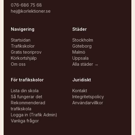
076-686 75 68
hej@korlektioner.se
Navigering
Städer
Startsidan
Stockholm
Trafikskolor
Göteborg
Gratis teoriprov
Malmö
Körkortshjälp
Uppsala
Om oss
Alla städer →
För trafikskolor
Juridiskt
Lista din skola
Kontakt
Så fungerar det
Integritetspolicy
Rekommenderad
Användarvillkor
trafikskola
Logga in (Trafik Admin)
Vanliga frågor