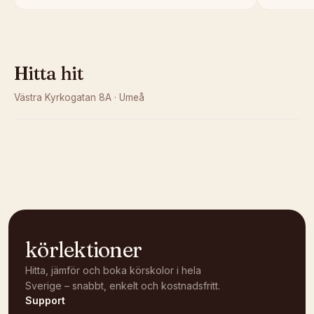
Hitta hit
Västra Kyrkogatan 8A
·
Umeå
Kunde inte ladda karta
Öppna i OpenStreetMap →
körlektioner
Hitta, jämför och boka körskolor i hela
Sverige – snabbt, enkelt och kostnadsfritt.
Support