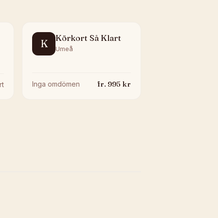
Körkort Så Klart
K
Umeå
fr.
995
kr
Inga omdömen
rt