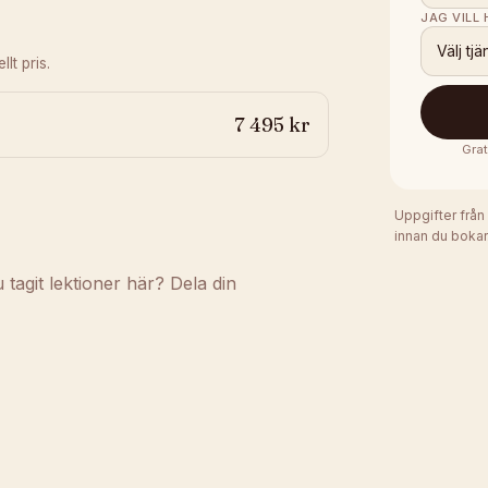
JAG VILL
Välj tjä
lt pris.
7 495 kr
Grat
Uppgifter från
innan du bokar
agit lektioner här? Dela din