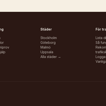
ng
Städer
För tr
n
Stockholm
Lista d
lor
Göteborg
Så fun
oriprov
Malmö
Reko
jälp
Uppsala
trafiks
Alla städer →
Logga 
Vanlig