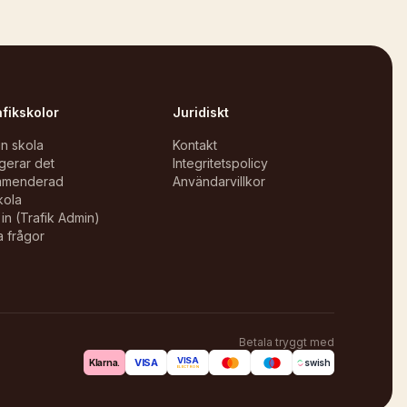
afikskolor
Juridiskt
in skola
Kontakt
gerar det
Integritetspolicy
mmenderad
Användarvillkor
kola
in (Trafik Admin)
a frågor
Betala tryggt med
VISA
VISA
Klarna.
swish
ELECTRON