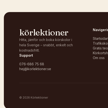
körlektioner
Navigeri
Startsida
Hitta, jämför och boka körskolor i
Trafiksko
hela Sverige – snabbt, enkelt och
Gratis te
kostnadsfritt.
Körkortsh
Support
Om oss
076-686 75 68
hej@korlektioner.se
©
2026
Körlektioner