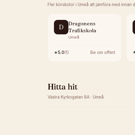
Fler körskolor i
Umeå
att jämföra med innan 
Dragonens
D
Trafikskola
Umeå
★
5.0
(
1
)
Be om offert
Hitta hit
Västra Kyrkogatan 8A
·
Umeå
Kunde inte ladda karta
Öppna i OpenStreetMap →