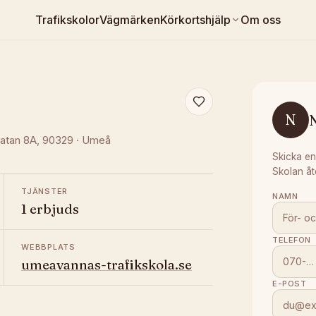
Trafikskolor
Vägmärken
Körkortshjälp
Om oss
N
gatan 8A
, 90329
·
Umeå
Skicka en
Skolan åt
TJÄNSTER
NAMN
1 erbjuds
TELEFON
WEBBPLATS
umeavannas-trafikskola.se
E-POST