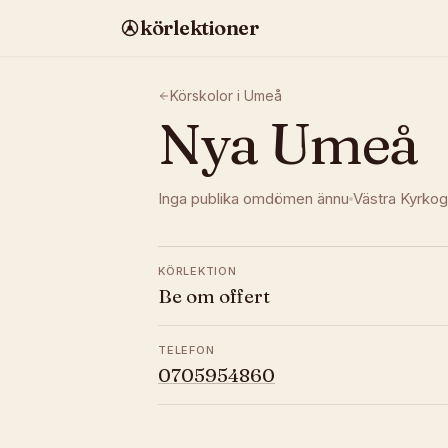
körlektioner
Körskolor i
Umeå
Nya Umeå
Inga publika omdömen ännu
Västra Kyrko
KÖRLEKTION
Be om offert
TELEFON
0705954860