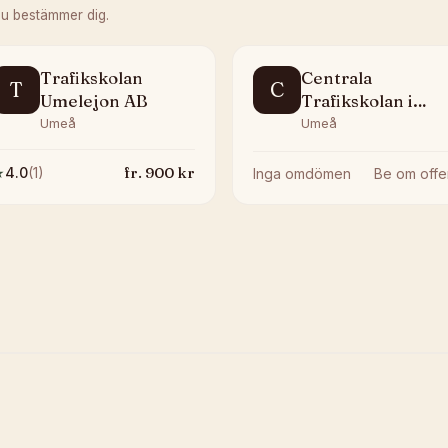
du bestämmer dig.
Trafikskolan
Centrala
T
C
Umelejon AB
Trafikskolan i
Umeå
Umeå
Umeå
fr.
900
kr
★
4.0
(
1
)
Inga omdömen
Be om offe