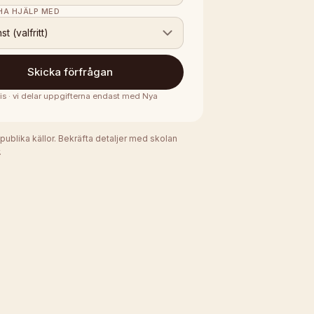
 HA HJÄLP MED
nst (valfritt)
Skicka förfrågan
is · vi delar uppgifterna endast med
Nya
 publika källor. Bekräfta detaljer med skolan
.