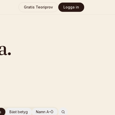
Gratis Teoriprov
Logga in
a
.
s
Bäst betyg
Namn A–Ö