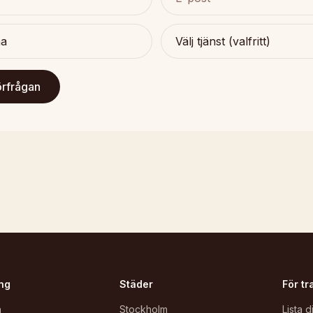
örfrågan
ng
Städer
För tr
n
Stockholm
Lista d