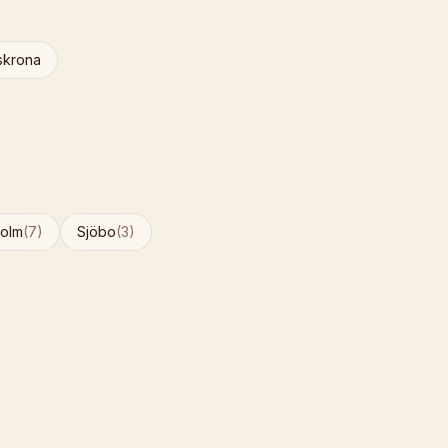
skrona
holm
(
7
)
Sjöbo
(
3
)