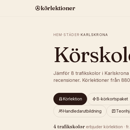
körlektioner
HEM
·
STÄDER
·
KARLSKRONA
Körskol
Jämför
8
trafikskolor
i
Karlskrona
recensioner
.
Körlektioner från
880
Körlektion
B-körkortspaket
Handledarutbildning
Teorihj
4
trafikskolor
erbjuder
körlektion
· fr