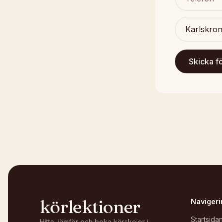
Skicka f
körlektioner
Navigeri
Startsida
Hitta, jämför och boka körskolor i