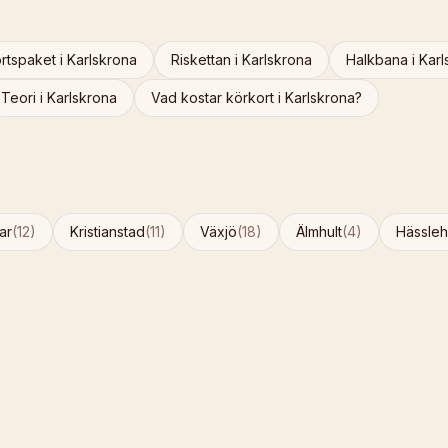
rtspaket
i
Karlskrona
Riskettan
i
Karlskrona
Halkbana
i
Karl
Teori
i
Karlskrona
Vad kostar körkort i
Karlskrona
?
ar
(
12
)
Kristianstad
(
11
)
Växjö
(
18
)
Älmhult
(
4
)
Hässle