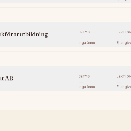
BETYG
LEKTIO
kförarutbildning
—
—
Inga ännu
Ej angiv
BETYG
LEKTIO
ut AB
—
—
Inga ännu
Ej angiv