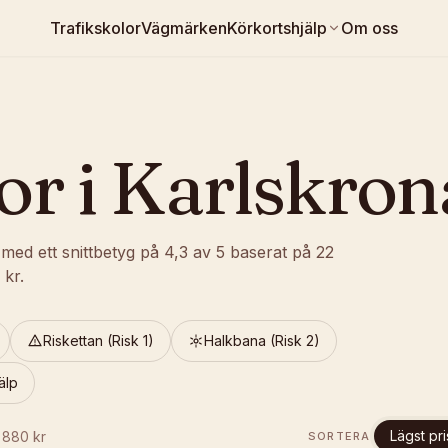
Trafikskolor
Vägmärken
Körkortshjälp
Om oss
or i
Karlskron
med ett snittbetyg på
4,3
av 5
baserat på
22
kr.
Riskettan (Risk 1)
Halkbana (Risk 2)
älp
Lägst pri
.
880
kr
SORTERA