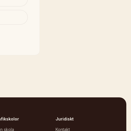
afikskolor
Juridiskt
in skola
Kontakt