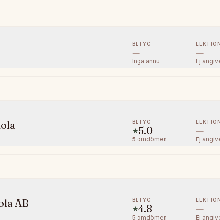
BETYG
LEKTIO
—
—
Inga ännu
Ej angiv
BETYG
LEKTIO
ola
5.0
—
★
5
omdömen
Ej angiv
BETYG
LEKTIO
ola AB
4.8
—
★
5
omdömen
Ej angiv