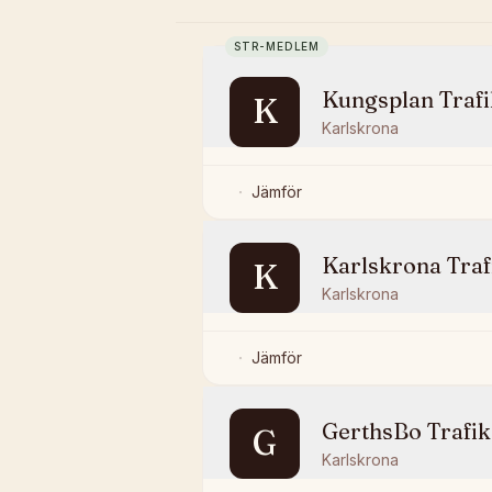
STR-MEDLEM
Kungsplan Trafi
K
Karlskrona
Jämför
Karlskrona Traf
K
Karlskrona
Jämför
GerthsBo Trafik
G
Karlskrona