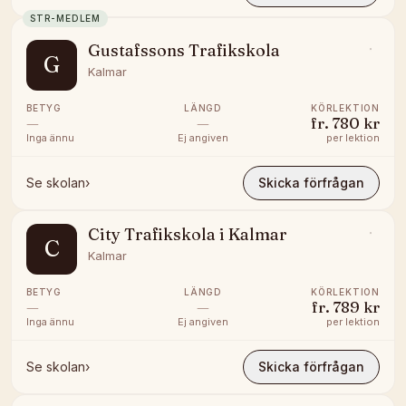
STR-MEDLEM
Gustafssons Trafikskola
G
Kalmar
BETYG
LÄNGD
KÖRLEKTION
—
—
fr.
780 kr
Inga ännu
Ej angiven
per lektion
Se skolan
›
Skicka förfrågan
City Trafikskola i Kalmar
C
Kalmar
BETYG
LÄNGD
KÖRLEKTION
—
—
fr.
789 kr
Inga ännu
Ej angiven
per lektion
Se skolan
›
Skicka förfrågan