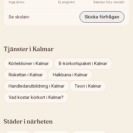
Inga ännu
Ej angiven
Saknas hos skolan
Se skolan
›
Skicka förfrågan
Tjänster i
Kalmar
Körlektioner
i
Kalmar
B-körkortspaket
i
Kalmar
Riskettan
i
Kalmar
Halkbana
i
Kalmar
Handledarutbildning
i
Kalmar
Teori
i
Kalmar
Vad kostar körkort i
Kalmar
?
Städer i närheten