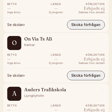
BETYG
LÄNGD
KÖRLEKTION
—
—
Erbjuds ej
Inga ännu
Ej angiven
Saknas hos skolan
Se skolan
›
Skicka förfrågan
On Via Ts AB
O
Kalmar
BETYG
LÄNGD
KÖRLEKTION
—
—
Erbjuds ej
Inga ännu
Ej angiven
Saknas hos skolan
Se skolan
›
Skicka förfrågan
Anders Trafikskola
A
Ljungbyholm
BETYG
LÄNGD
KÖRLEKTION
—
—
Erbjuds ej