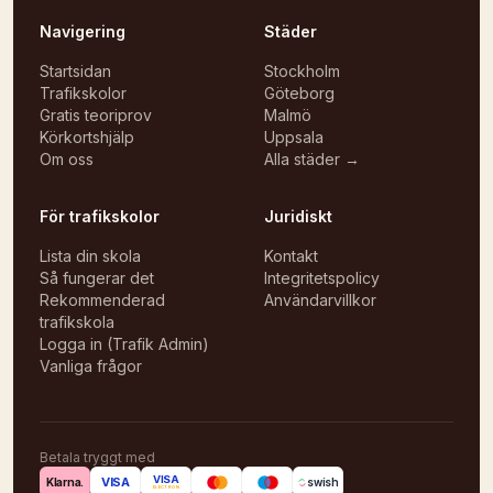
Navigering
Städer
Startsidan
Stockholm
Trafikskolor
Göteborg
Gratis teoriprov
Malmö
Körkortshjälp
Uppsala
Om oss
Alla städer →
För trafikskolor
Juridiskt
Lista din skola
Kontakt
Så fungerar det
Integritetspolicy
Rekommenderad
Användarvillkor
trafikskola
Logga in (Trafik Admin)
Vanliga frågor
Betala tryggt med
VISA
VISA
Klarna.
swish
ELECTRON