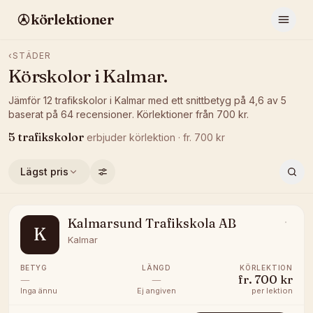
körlektioner
‹
STÄDER
Körskolor i
Kalmar
.
Jämför
12
trafikskolor
i
Kalmar
med ett snittbetyg på
4,6
av 5
baserat på
64
recensioner
.
Körlektioner från
700
kr.
5
trafikskolor
erbjuder
körlektion
· fr.
700
kr
Lägst pris
Kalmarsund Trafikskola AB
K
Kalmar
BETYG
LÄNGD
KÖRLEKTION
—
—
fr.
700 kr
Inga ännu
Ej angiven
per lektion