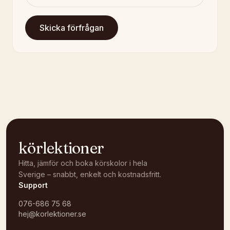
Skicka förfrågan
körlektioner
Hitta, jämför och boka körskolor i hela
Sverige – snabbt, enkelt och kostnadsfritt.
Support
076-686 75 68
hej@korlektioner.se