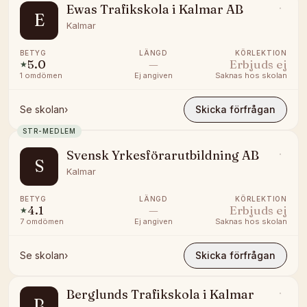
Ewas Trafikskola i Kalmar AB
E
Kalmar
BETYG
LÄNGD
KÖRLEKTION
5.0
—
Erbjuds ej
★
1
omdömen
Ej angiven
Saknas hos skolan
Se skolan
›
Skicka förfrågan
STR-MEDLEM
Svensk Yrkesförarutbildning AB
S
Kalmar
BETYG
LÄNGD
KÖRLEKTION
4.1
—
Erbjuds ej
★
7
omdömen
Ej angiven
Saknas hos skolan
Se skolan
›
Skicka förfrågan
Berglunds Trafikskola i Kalmar
B