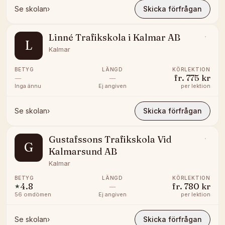
Se skolan
›
Skicka förfrågan
Linné Trafikskola i Kalmar AB
L
Kalmar
BETYG
LÄNGD
KÖRLEKTION
—
—
fr.
775 kr
Inga ännu
Ej angiven
per lektion
Se skolan
›
Skicka förfrågan
Gustafssons Trafikskola Vid
G
Kalmarsund AB
Kalmar
BETYG
LÄNGD
KÖRLEKTION
4.8
—
fr.
780 kr
★
56
omdömen
Ej angiven
per lektion
Se skolan
›
Skicka förfrågan