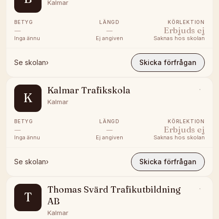
Kalmar
BETYG
LÄNGD
KÖRLEKTION
—
—
Erbjuds ej
Inga ännu
Ej angiven
Saknas hos skolan
Se skolan
›
Skicka förfrågan
Kalmar Trafikskola
K
Kalmar
BETYG
LÄNGD
KÖRLEKTION
—
—
Erbjuds ej
Inga ännu
Ej angiven
Saknas hos skolan
Se skolan
›
Skicka förfrågan
Thomas Svärd Trafikutbildning
T
AB
Kalmar