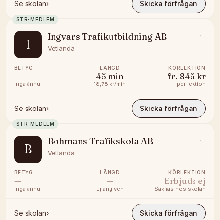
Se skolan
›
Skicka förfrågan
STR-MEDLEM
Ingvars Trafikutbildning AB
I
Vetlanda
BETYG
LÄNGD
KÖRLEKTION
—
45
min
fr.
845 kr
Inga ännu
18,78 kr/min
per lektion
Se skolan
›
Skicka förfrågan
STR-MEDLEM
Bohmans Trafikskola AB
B
Vetlanda
BETYG
LÄNGD
KÖRLEKTION
—
—
Erbjuds ej
Inga ännu
Ej angiven
Saknas hos skolan
Se skolan
›
Skicka förfrågan