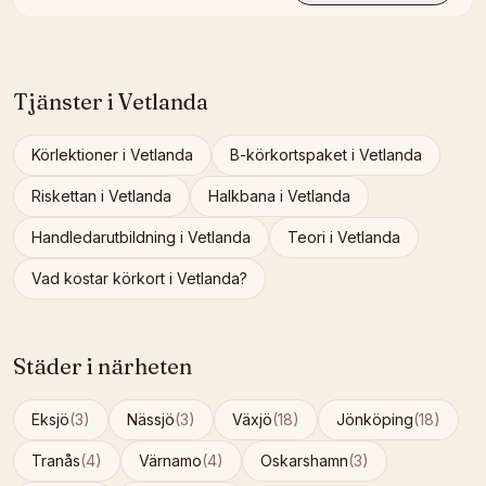
Tjänster i
Vetlanda
Körlektioner
i
Vetlanda
B-körkortspaket
i
Vetlanda
Riskettan
i
Vetlanda
Halkbana
i
Vetlanda
Handledarutbildning
i
Vetlanda
Teori
i
Vetlanda
Vad kostar körkort i
Vetlanda
?
Städer i närheten
Eksjö
(
3
)
Nässjö
(
3
)
Växjö
(
18
)
Jönköping
(
18
)
Tranås
(
4
)
Värnamo
(
4
)
Oskarshamn
(
3
)