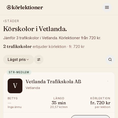
körlektioner
‹
STÄDER
Körskolor i
Vetlanda
.
Jämför
3
trafikskolor
i
Vetlanda
.
Körlektioner från
720
kr.
2
trafikskolor
erbjuder
körlektion
· fr.
720
kr
Lägst pris
STR-MEDLEM
Vetlanda Trafikskola AB
V
Vetlanda
BETYG
LÄNGD
KÖRLEKTION
—
35
min
fr.
720 kr
Inga ännu
20,57 kr/min
per lektion