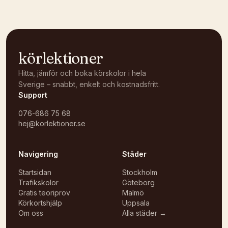
körlektioner
Hitta, jämför och boka körskolor i hela
Sverige – snabbt, enkelt och kostnadsfritt.
Support
076-686 75 68
hej@korlektioner.se
Navigering
Städer
Startsidan
Stockholm
Trafikskolor
Göteborg
Gratis teoriprov
Malmö
Körkortshjälp
Uppsala
Om oss
Alla städer →