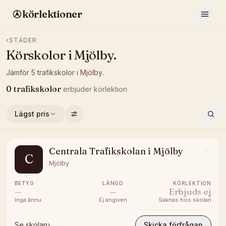
körlektioner
‹
STÄDER
Körskolor i
Mjölby
.
Jämför
5
trafikskolor
i
Mjölby
.
0
trafikskolor
erbjuder
körlektion
Lägst pris
Centrala Trafikskolan i Mjölby
C
Mjölby
BETYG
LÄNGD
KÖRLEKTION
—
—
Erbjuds ej
Inga ännu
Ej angiven
Saknas hos skolan
Se skolan
›
Skicka förfrågan