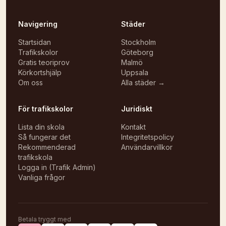
Navigering
Städer
Startsidan
Stockholm
Trafikskolor
Göteborg
Gratis teoriprov
Malmö
Körkortshjälp
Uppsala
Om oss
Alla städer →
För trafikskolor
Juridiskt
Lista din skola
Kontakt
Så fungerar det
Integritetspolicy
Rekommenderad
Användarvillkor
trafikskola
Logga in (Trafik Admin)
Vanliga frågor
Betala tryggt med