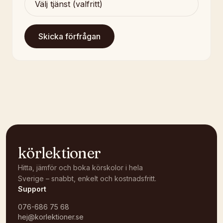
Skicka förfrågan
körlektioner
Hitta, jämför och boka körskolor i hela
Sverige – snabbt, enkelt och kostnadsfritt.
Support
076-686 75 68
hej@korlektioner.se