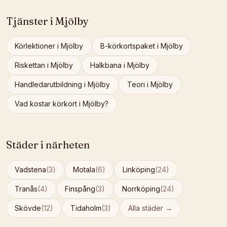
Tjänster i
Mjölby
Körlektioner
i
Mjölby
B-körkortspaket
i
Mjölby
Riskettan
i
Mjölby
Halkbana
i
Mjölby
Handledarutbildning
i
Mjölby
Teori
i
Mjölby
Vad kostar körkort i
Mjölby
?
Städer i närheten
Vadstena
(
3
)
Motala
(
6
)
Linköping
(
24
)
Tranås
(
4
)
Finspång
(
3
)
Norrköping
(
24
)
Skövde
(
12
)
Tidaholm
(
3
)
Alla städer →