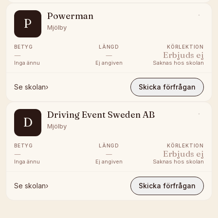
Powerman
P
Mjölby
BETYG
LÄNGD
KÖRLEKTION
—
—
Erbjuds ej
Inga ännu
Ej angiven
Saknas hos skolan
Se skolan
›
Skicka förfrågan
Driving Event Sweden AB
D
Mjölby
BETYG
LÄNGD
KÖRLEKTION
—
—
Erbjuds ej
Inga ännu
Ej angiven
Saknas hos skolan
Se skolan
›
Skicka förfrågan