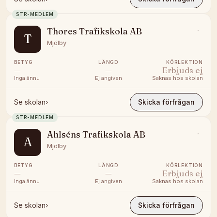
STR-MEDLEM
Thores Trafikskola AB
T
Mjölby
BETYG
LÄNGD
KÖRLEKTION
—
—
Erbjuds ej
Inga ännu
Ej angiven
Saknas hos skolan
Se skolan
›
Skicka förfrågan
STR-MEDLEM
Ahlséns Trafikskola AB
A
Mjölby
BETYG
LÄNGD
KÖRLEKTION
—
—
Erbjuds ej
Inga ännu
Ej angiven
Saknas hos skolan
Se skolan
›
Skicka förfrågan