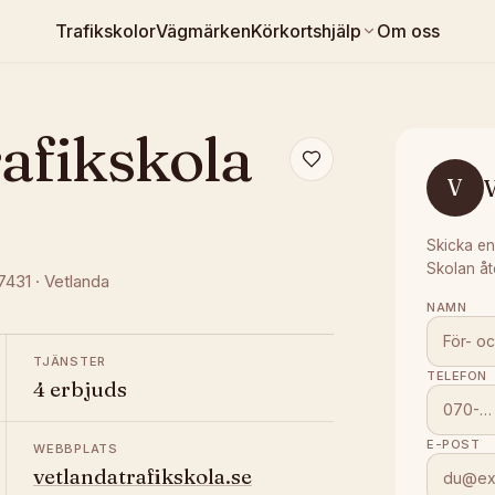
Trafikskolor
Vägmärken
Körkortshjälp
Om oss
afikskola
V
V
Skicka en
Skolan åt
57431
·
Vetlanda
NAMN
TJÄNSTER
TELEFON
4 erbjuds
E-POST
WEBBPLATS
vetlandatrafikskola.se