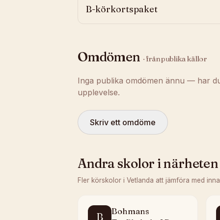
B-körkortspaket
Omdömen
· från publika källor
Inga publika omdömen ännu — har du t
upplevelse.
Skriv ett omdöme
Andra skolor i närheten
Fler körskolor i
Vetlanda
att jämföra med inna
Bohmans
B