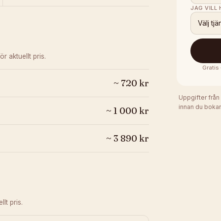
JAG VILL
Välj tjä
ör aktuellt pris.
Gratis
~
720
kr
Uppgifter från
innan du bokar
~
1 000
kr
~
3 890
kr
lt pris.