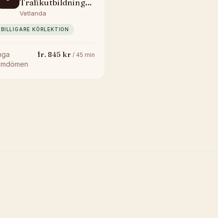
Trafikutbildning
AB
Vetlanda
BILLIGARE KÖRLEKTION
fr.
845
kr
nga
/
45
min
omdömen