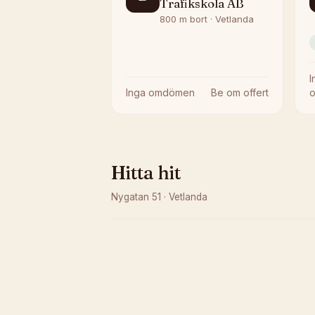
Trafikskola AB
800 m bort · Vetlanda
I
Inga omdömen
Be om offert
Hitta hit
Nygatan 51
·
Vetlanda
Kunde inte ladda karta
Öppna i OpenStreetMap →