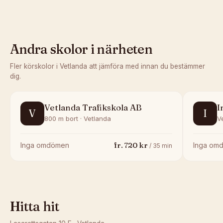
Andra skolor i närheten
Fler körskolor i
Vetlanda
att jämföra med innan du bestämmer
dig.
Vetlanda Trafikskola AB
I
V
I
800 m bort · Vetlanda
V
fr.
720
kr
Inga omdömen
Inga om
/
35
min
Hitta hit