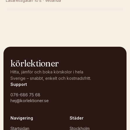
Lasarettsgatan 10 E
·
Vetlanda
Kunde inte ladda karta
Öppna i OpenStreetMap →
körlektioner
Hitta, jämför och boka körskolor i hela
Sverige – snabbt, enkelt och kostnadsfritt.
Support
076-686 75 68
hej@korlektioner.se
Navigering
Städer
Startsidan
Stockholm