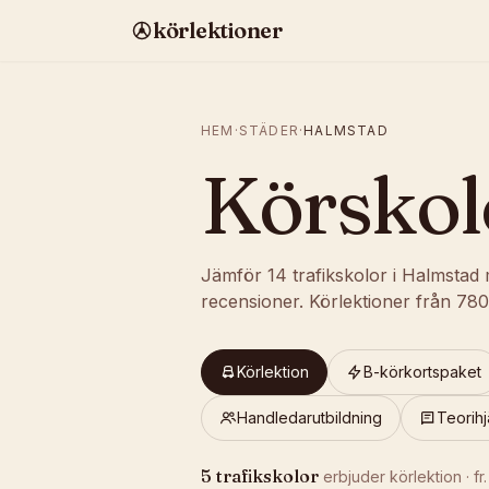
körlektioner
HEM
·
STÄDER
·
HALMSTAD
Körskol
Jämför
14
trafikskolor
i
Halmstad
recensioner
.
Körlektioner från
780
Körlektion
B-körkortspaket
Handledarutbildning
Teorihj
5
trafikskolor
erbjuder
körlektion
· fr