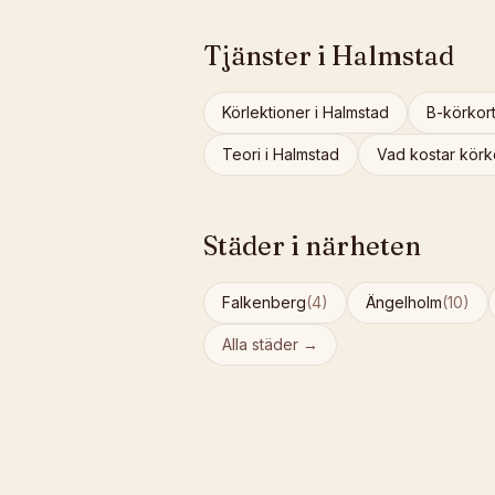
Tjänster i
Halmstad
Körlektioner
i
Halmstad
B-körkor
Teori
i
Halmstad
Vad kostar körk
Städer i närheten
Falkenberg
(
4
)
Ängelholm
(
10
)
Alla städer →