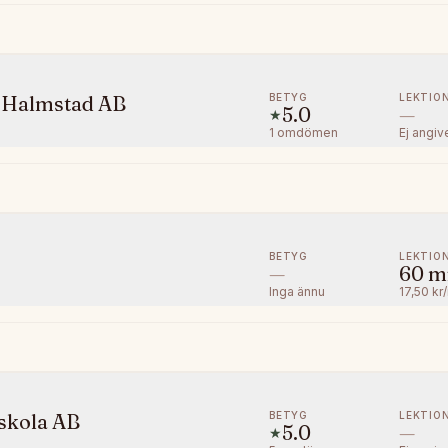
BETYG
LEKTIO
a Halmstad AB
5.0
—
★
1
omdömen
Ej angiv
BETYG
LEKTIO
—
60
m
Inga ännu
17,50 kr
BETYG
LEKTIO
skola AB
5.0
—
★