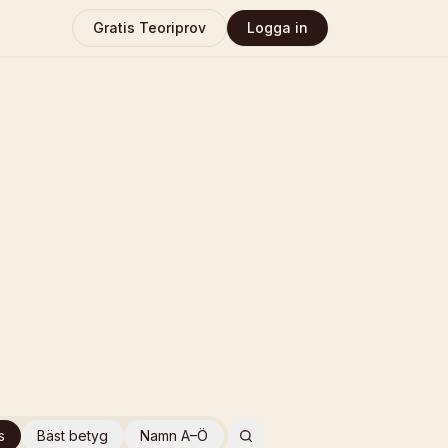
Gratis Teoriprov
Logga in
s
Bäst betyg
Namn A–Ö