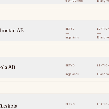
5
omdömen
Ej angiv
BETYG
LEKTIO
Halmstad AB
—
—
Inga ännu
Ej angiv
BETYG
LEKTIO
kola AB
—
—
Inga ännu
Ej angiv
BETYG
LEKTIO
fikskola
—
—