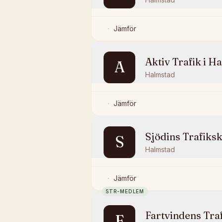
Jämför
Aktiv Trafik i 
A
Halmstad
Jämför
Sjödins Trafiks
S
Halmstad
Jämför
STR-MEDLEM
Fartvindens Tra
F