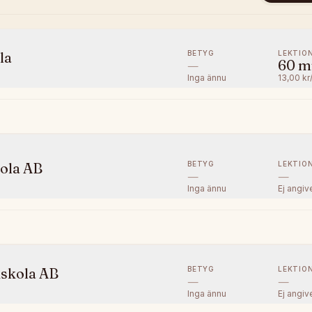
BETYG
LEKTIO
la
—
60
m
Inga ännu
13,00 kr
BETYG
LEKTIO
kola AB
—
—
Inga ännu
Ej angiv
BETYG
LEKTIO
kskola AB
—
—
Inga ännu
Ej angiv