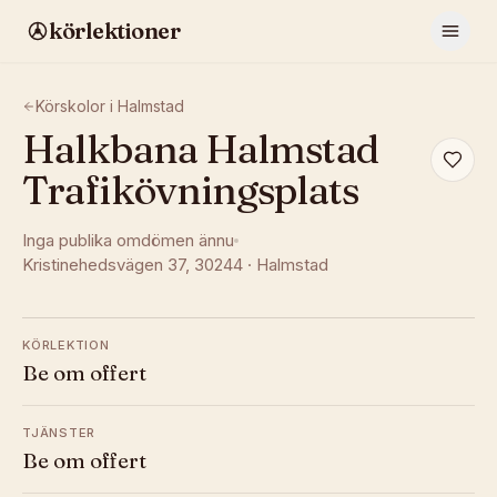
körlektioner
Körskolor i
Halmstad
Halkbana Halmstad
Trafikövningsplats
Inga publika omdömen ännu
Kristinehedsvägen 37
, 30244
·
Halmstad
KÖRLEKTION
Be om offert
TJÄNSTER
Be om offert