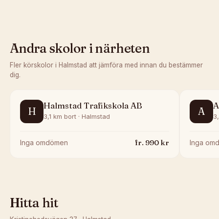
Andra skolor i närheten
Fler körskolor i
Halmstad
att jämföra med innan du bestämmer
dig.
Halmstad Trafikskola AB
A
H
A
3,1 km bort · Halmstad
3
fr.
990
kr
Inga omdömen
Inga om
Hitta hit