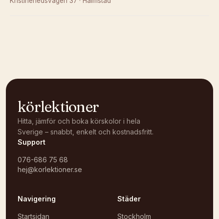
Kristinehedsvägen 37
·
Halmstad
Kunde inte ladda karta
Öppna i OpenStreetMap →
körlektioner
Hitta, jämför och boka körskolor i hela
Sverige – snabbt, enkelt och kostnadsfritt.
Support
076-686 75 68
hej@korlektioner.se
Navigering
Städer
Startsidan
Stockholm